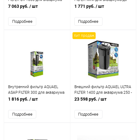
250 - 350 л (1000 л/ч, 11.4 Вт) со
120 л (400 л/ч, 4 Вт)
7 063 руб.
/ шт
1 771 руб.
/ шт
стерилизатором
Подробнее
Подробнее
Хит продаж
Внутренний фильтр AQUAEL
Внешний фильтр AQUAEL ULTRA
ASAP FILTER 300 для аквариума
FILTER 1400 для аквариума 250 -
до 100 л (300 л/ч, 4.2 Вт)
500 л (1400 л/ч, 14.8 Вт)
1 816 руб.
/ шт
23 598 руб.
/ шт
Подробнее
Подробнее