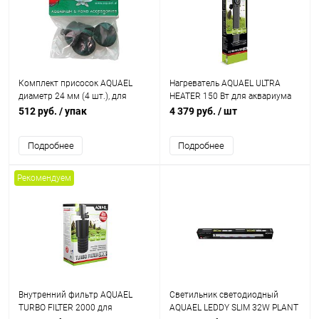
Комплект присосок AQUAEL
Нагреватель AQUAEL ULTRA
диаметр 24 мм (4 шт.), для
HEATER 150 Вт для аквариума
фильтров FAN MIKRO/MINI/ 1;
90 - 150 л (пластиковый,
512 руб.
/ упак
4 379 руб.
/ шт
PAT, TURBO/CIRCULATOR 500;
регулируемый)
ASAP 300/500
Подробнее
Подробнее
Рекомендуем
Внутренний фильтр AQUAEL
Cветильник светодиодный
TURBO FILTER 2000 для
AQUAEL LEDDY SLIM 32W PLANT