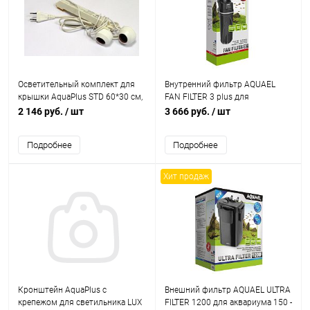
Осветительный комплект для
Внутренний фильтр AQUAEL
крышки AquaPlus STD 60*30 см,
FAN FILTER 3 plus для
под лампу Т8 1*15Вт (без ламп)
аквариума 150 - 250 л (700 л/ч,
2 146 руб.
/ шт
3 666 руб.
/ шт
12 Вт)
Подробнее
Подробнее
Хит продаж
Кронштейн AquaPlus с
Внешний фильтр AQUAEL ULTRA
крепежом для светильника LUX
FILTER 1200 для аквариума 150 -