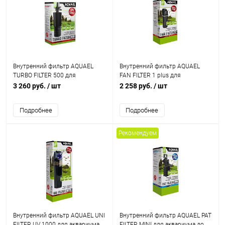
Внутренний фильтр AQUAEL
Внутренний фильтр AQUAEL
TURBO FILTER 500 для
FAN FILTER 1 plus для
аквариума до 150 л (500 л/ч, 4.4
аквариума 60 - 100 л (320 л/ч,
3 260 руб.
/ шт
2 258 руб.
/ шт
Вт)
4.7 Вт)
Подробнее
Подробнее
Рекомендуем
Внутренний фильтр AQUAEL UNI
Внутренний фильтр AQUAEL PAT
FILTER UV 1000 для аквариума
FILTER MINI для аквариума до