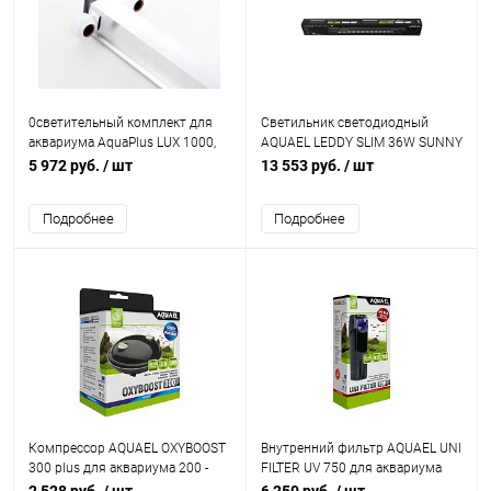
0светительный комплект для
Светильник светодиодный
аквариума AquaPlus LUX 1000,
AQUAEL LEDDY SLIM 36W SUNNY
под лампы Т8 2*30 Вт (без
DAY&NIGHT белый, для
5 972 руб.
/ шт
13 553 руб.
/ шт
ламп)
аквариума 100 - 127 см
Подробнее
Подробнее
Компрессор AQUAEL OXYBOOST
Внутренний фильтр AQUAEL UNI
300 plus для аквариума 200 -
FILTER UV 750 для аквариума
300 л (300 л/ч, 2.5 Вт, 2 канала,
200 - 300 л (750 л/ч, 9.5 Вт) со