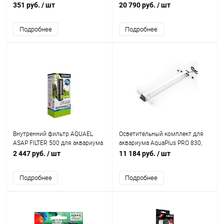
LED Retro Fit
300 л (1200 л/ч, 13.9 Вт)
351 руб.
/ шт
20 790 руб.
/ шт
Подробнее
Подробнее
Внутренний фильтр AQUAEL
Осветительный комплект для
ASAP FILTER 500 для аквариума
аквариума AquaPlus PRO 830,
50 - 150 л (500 л/ч, 5 Вт)
под лампы Т8 4*25Вт (без ламп)
2 447 руб.
/ шт
11 184 руб.
/ шт
Подробнее
Подробнее