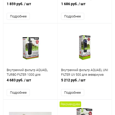
аквариума до 30 л (250 л/ч, 4
1 канал, регулируемый),
1 859 руб.
/ шт
1 686 руб.
/ шт
Вт)
антрацит
Подробнее
Подробнее
Внутренний фильтр AQUAEL
Внутренний фильтр AQUAEL UNI
TURBO FILTER 1000 для
FILTER UV 500 для аквариума
аквариума 150 - 250 л (1000л/ч,
100 - 200 л (500 л/ч, 5.5 Вт) со
4 683 руб.
/ шт
5 212 руб.
/ шт
11Вт)
стерилизатором
Подробнее
Подробнее
Рекомендуем