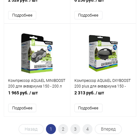
2 528 руб.
/ шт
6 250 руб.
/ шт
регулируемый)
стерилизатором
Подробнее
Подробнее
Компрессор AQUAEL MINIBOOST
Компрессор AQUAEL OXYBOOST
200 для аквариума 150 - 200 л
200 plus для аквариума 150 -
(200 л/ч, 2.4 Вт, 2 канала,
200 л (200 л/ч, 2.5 Вт, 2 канала,
1 965 руб.
/ шт
2 313 руб.
/ шт
регулируемый)
нерегулируемый)
Подробнее
Подробнее
Назад
1
2
3
4
Вперед