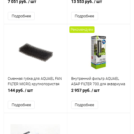
аквариума 350 - 500 л (2000л/ч,
2.0 белый, для аквариума
7 051 руб.
/ шт
13 553 руб.
/ шт
27Вт)
длиной 80 - 107см
Подробнее
Подробнее
Рекомендуем
Сменная губка для AQUAEL FAN
Внутренний фильтр AQUAEL
FILTER MICRO, крупнопористая
ASAP FILTER 700 для аквариума
100 - 250 л (650 л/ч, 6.8 Вт)
144 руб.
/ шт
2 957 руб.
/ шт
Подробнее
Подробнее