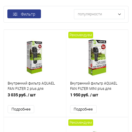
Фильтр
популярности
Рекомендуем
Внутренний фильтр AQUAEL
Внутренний фильтр AQUAEL
FAN FILTER 2 plus для
FAN FILTER MINI plus для
аквариума 100 - 150 л (450 л/ч,
аквариума 30 - 60 л (260 л/ч, 4.2
3 035 руб.
/ шт
1 950 руб.
/ шт
5.2 Вт)
Вт)
Подробнее
Подробнее
Рекомендуем