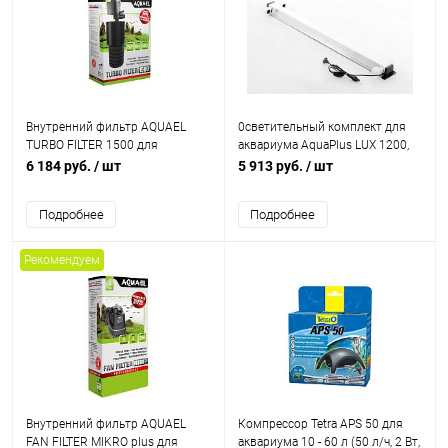
Внутренний фильтр AQUAEL
0светительный комплект для
TURBO FILTER 1500 для
аквариума AquaPlus LUX 1200,
аквариума 250 - 350 л (1500л/ч,
под лампы Т8 2*38 Вт (без
6 184 руб.
/ шт
5 913 руб.
/ шт
22Вт)
ламп)
Подробнее
Подробнее
Рекомендуем
Внутренний фильтр AQUAEL
Компрессор Tetra APS 50 для
FAN FILTER MIKRO plus для
аквариума 10 - 60 л (50 л/ч, 2 Вт,