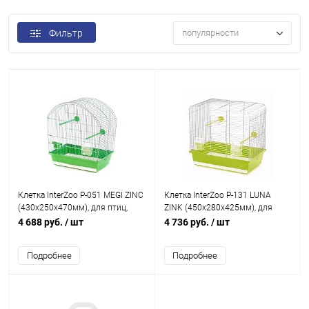
Фильтр
популярности
Клетка InterZoo P-051 MEGI ZINC
Клетка InterZoo P-131 LUNA
(430х250х470мм), для птиц,
ZINK (450х280х425мм), для
прут цинк
птиц, прут цинк
4 688 руб.
/ шт
4 736 руб.
/ шт
Подробнее
Подробнее