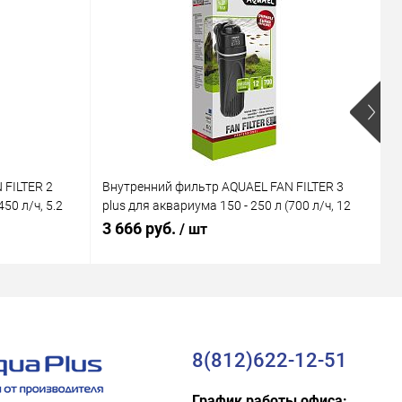
 FILTER 2
Внутренний фильтр AQUAEL FAN FILTER 3
В
50 л/ч, 5.2
plus для аквариума 150 - 250 л (700 л/ч, 12
M
Вт)
В
3 666 руб.
1
/ шт
8(812)622-12-51
График работы офиса: