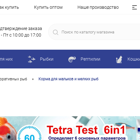
ак купить
Купить оптом
Наше производство
дтверждение заказа
 - Пт с 10:00 до 17:00
ля них
Рыбки
Рептилии
Кошк
•
коративных рыб
Корма для мальков и мелких рыб