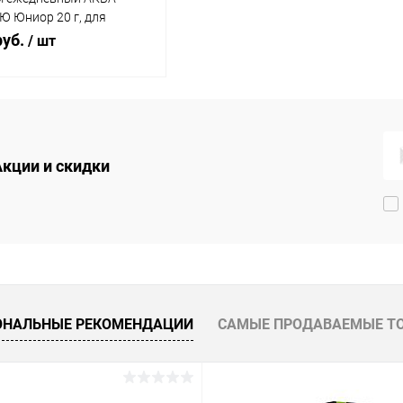
 Юниор 20 г, для
одняка аквариумных рыб
руб.
/ шт
В корзину
упить в 1
Сравнение
Акции и скидки
 избранное
В наличии
ОНАЛЬНЫЕ РЕКОМЕНДАЦИИ
САМЫЕ ПРОДАВАЕМЫЕ Т