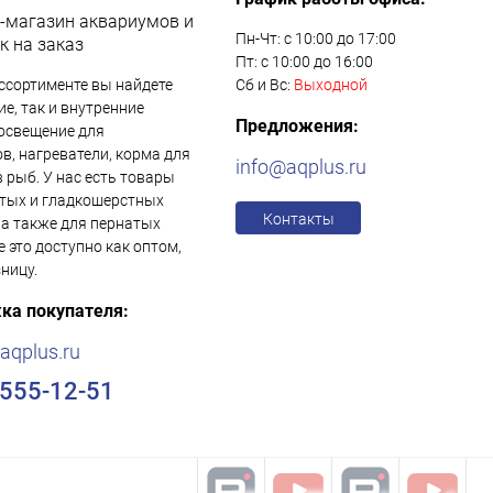
-магазин аквариумов и
Пн-Чт: с 10:00 до 17:00
к на заказ
Пт: с 10:00 до 16:00
ссортименте вы найдете
Сб и Вс:
Выходной
е, так и внутренние
Предложения:
освещение для
в, нагреватели, корма для
info@aqplus.ru
в рыб. У нас есть товары
тых и гладкошерстных
Контакты
 а также для пернатых
е это доступно как оптом,
зницу.
ка покупателя:
aqplus.ru
)555-12-51