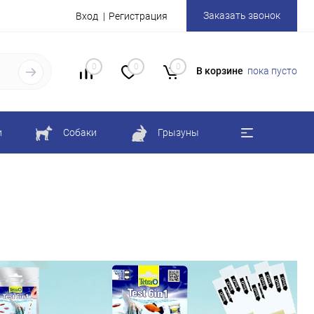
Заказать звонок
Вход
Регистрация
0
0
0
В корзине
пока пусто
и
Собаки
Грызуны