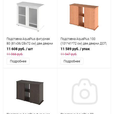
Подставка AquaPlus фигурная
Подставка AquaPlus 100
80 (81x36/28x72 см) две дверки
(101*41*72 см) две дверки ДСП,
МДФ со стеклом, белое дерево,
бук, в коробке, подходит для
11 608 руб.
/ шт
11 589 руб.
/ упак
в коробке, подходит для
модели аквариума LUX П200
11 966 руб.
11 947 руб.
модели аквариума LUX Ф115
Подробнее
Подробнее