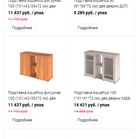
Подставка AquaPlus фигурная
Подставка AquaPlus 80
100 (101х42/33х72 см) две
(81*36*72 см) две дверки ДСП,
дверки ДСП, венге, в коробке,
венге, в коробке, подходит для
11 437 руб.
/ упак
9 289 руб.
/ упак
подходит для модели
модели аквариума LUX П120
11 790 руб.
аквариума LUX Ф170
Подробнее
Подробнее
Подставка AquaPlus фигурная
Подставка AquaPlus 100
100 (101х42/33х72 см) две
(101*41*72 см) две дверки МДФ
дверки ДСП, ольха, в коробке,
со стеклом, выбеленный дуб, в
11 437 руб.
/ упак
14 421 руб.
/ упак
подходит для модели
коробке, подходит для модели
11 790 руб.
14 866 руб.
аквариума LUX Ф170
аквариума LUX П200
Подробнее
Подробнее