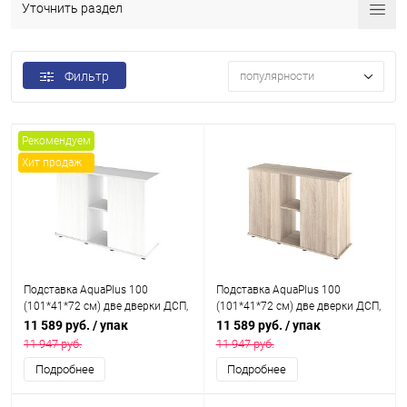
Уточнить раздел
Фильтр
популярности
Рекомендуем
Хит продаж
Подставка AquaPlus 100
Подставка AquaPlus 100
(101*41*72 см) две дверки ДСП,
(101*41*72 см) две дверки ДСП,
белое дерево, в коробке,
дуб сонома , в коробке,
11 589 руб.
/ упак
11 589 руб.
/ упак
подходит для модели
подходит для модели
11 947 руб.
11 947 руб.
аквариума LUX П200
аквариума LUX П200
Подробнее
Подробнее