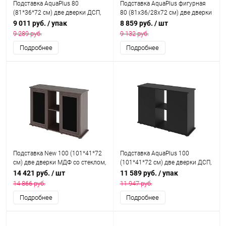
Подставка AquaPlus 80
Подставка AquaPlus фигурная
(81*36*72 см) две дверки ДСП,
80 (81x36/28x72 см) две дверки
итальянский орех, в коробке,
ДСП, орех, в коробке, подходит
9 011 руб.
/ упак
8 859 руб.
/ шт
подходит для модели
для модели аквариума LUX
9 289 руб.
9 132 руб.
аквариума LUX П120
Ф115
Подробнее
Подробнее
Пoдставка New 100 (101*41*72
Подставка AquaPlus 100
см) две дверки МДФ со стеклом,
(101*41*72 см) две дверки ДСП,
венге, собранная
черная, в коробке, подходит для
14 421 руб.
/ шт
11 589 руб.
/ упак
модели аквариума LUX П200
14 866 руб.
11 947 руб.
Подробнее
Подробнее