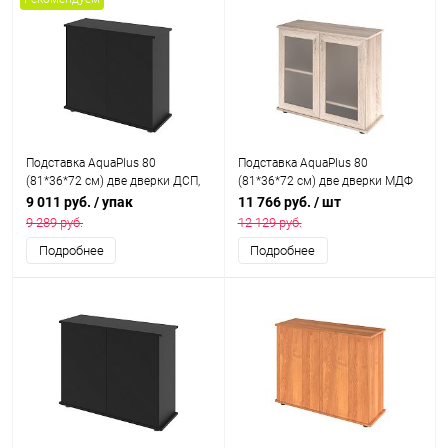
Подставка AquaPlus 80
Подставка AquaPlus 80
(81*36*72 см) две дверки ДСП,
(81*36*72 см) две дверки МДФ
черная, в коробке, подходит для
со стеклом, дуб сонома , в
9 011 руб.
/ упак
11 766 руб.
/ шт
модели аквариума LUX П120
коробке, подходит для модели
9 289 руб.
12 129 руб.
аквариума LUX П120
Подробнее
Подробнее