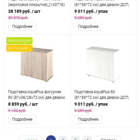
(акриловое покрытие)_(143776)
(81*36*72 см) две дверки ДСП,
дуб сонома , в коробке,
38 189 руб.
/ шт
9 011 руб.
/ упак
подходит для модели
39 370 руб.
9 289 руб.
аквариума LUX П120
Подробнее
Подробнее
Рекомендуем
Хит продаж
Подставка AquaPlus фигурная
Подставка AquaPlus 80
80 (81х36/28х72 см) две дверки
(81*36*72 см) две дверки ДСП,
ДСП, дуб сонома, в коробке,
белое дерево, в коробке,
8 859 руб.
/ шт
9 011 руб.
/ упак
подходит для модели
подходит для модели
9 132 руб.
9 289 руб.
аквариума LUX Ф115
аквариума LUX П120
Подробнее
Подробнее