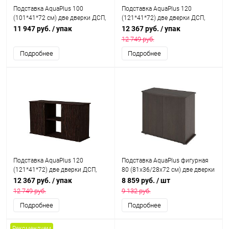
Подставка AquaPlus 100
Подставка AquaPlus 120
(101*41*72 см) две дверки ДСП,
(121*41*72) две дверки ДСП,
венге, в коробке, подходит для
белое дерево, в коробке,
11 947 руб.
/ упак
12 367 руб.
/ упак
модели аквариума LUX П200
подходит для моделей
12 749 руб.
аквариумов LUX П264, LUX П288
Подробнее
Подробнее
Подставка AquaPlus 120
Подставка AquaPlus фигурная
(121*41*72) две дверки ДСП,
80 (81x36/28x72 см) две дверки
венге, в коробке, подходит для
ДСП, венге, в коробке, подходит
12 367 руб.
/ упак
8 859 руб.
/ шт
моделей аквариумов LUX П264,
для модели аквариума LUX
12 749 руб.
9 132 руб.
LUX П288
Ф115
Подробнее
Подробнее
Рекомендуем