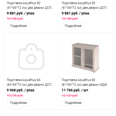
Подставка AquaPlus 90
Подставка AquaPlus 90
(91*36*72 см) две дверки ДСП,
(91*36*72 см) две дверки ДСП,
черная, в коробке, подходит для
ольха, в коробке, подходит для
9 881 руб.
/ упак
9 881 руб.
/ упак
модели аквариума LUX П150
модели аквариума LUX П150
10 186 руб.
10 186 руб.
Подробнее
Подробнее
Подставка AquaPlus 83
Подставка AquaPlus 80
(84*46*72 см) две дверки ДСП,
(81*36*72 см) две дверки МДФ
венге, в коробке, подходит для
со стеклом, выбеленный дуб, в
9 968 руб.
/ упак
11 766 руб.
/ шт
модели аквариума PRO170
коробке, подходит для модели
10 276 руб.
12 129 руб.
аквариума LUX П120
Подробнее
Подробнее