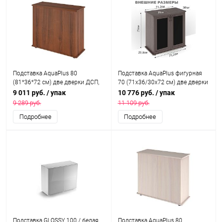
Подставка AquaPlus 80
Подставка AquaPlus фигурная
(81*36*72 см) две дверки ДСП,
70 (71x36/30x72 см) две дверки
орех, в коробке, подходит для
МДФ со стеклом, венге, в
9 011 руб.
/ упак
10 776 руб.
/ упак
модели аквариума LUX П120
коробке, подходит для модели
9 289 руб.
11 109 руб.
аквариума LUX Ф105
Подробнее
Подробнее
Подставка GLOSSY 100 / белая
Подставка AquaPlus 80