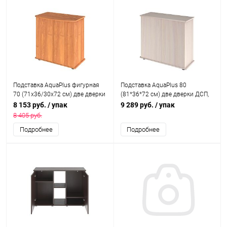
Подставка AquaPlus фигурная
Подставка AquaPlus 80
70 (71х36/30х72 см) две дверки
(81*36*72 см) две дверки ДСП,
ДСП, ольха, в коробке, подходит
выбеленный дуб, в коробке,
8 153 руб.
/ упак
9 289 руб.
/ упак
для модели аквариума LUX
подходит для модели
8 405 руб.
Ф105
аквариума LUX П120, подходит
Подробнее
Подробнее
для модели аквариума LUX
П120