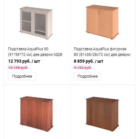
Подставка AquaPlus 90
Подставка AquaPlus фигурная
(91*36*72 см) две дверки МДФ
80 (81x36/28x72 см) две дверки
со стеклом, выбеленный дуб, в
ДСП, бук, в коробке, подходит
12 793 руб.
/ шт
8 859 руб.
/ шт
коробке, подходит для модели
для модели аквариума LUX
13 188 руб.
9 132 руб.
аквариума LUX П150
Ф115
Подробнее
Подробнее