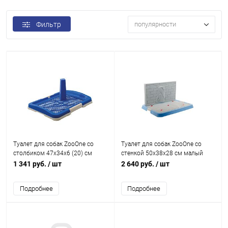
Фильтр
популярности
Туалет для собак ZooOne со
Туалет для собак ZooOne со
столбиком 47х34х6 (20) см
стенкой 50х38х28 см малый
малый (синий)
(СИНИЙ)
1 341 руб.
/ шт
2 640 руб.
/ шт
Подробнее
Подробнее