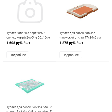
Туалет-коврик с бортиками
Туалет для собак ZooOne
силиконовый ZooOne 60х45см
(японский стиль) 47х34х6 см
(БЕЖЕВЫЙ) под пелёнку
малый (коричневый)
1 608 руб.
/ шт
1 275 руб.
/ шт
60х40/30х40 см
Подробнее
Подробнее
Туалет для собак ZooOne "Мини"
с сеткой 46х34х2,5 см (зелёный)