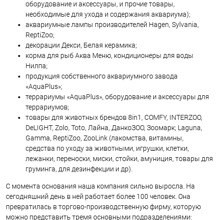
оборудование и аксессуары, и прочие товары,
необходимые для ухода и содержания аквариума);
аквариумные лампы производителей Hagen, Sylvania,
ReptiZoo;
декорации Декси, Белая керамика;
корма для рыб Аква Меню, кондиционеры для воды
Нилпа;
продукция собственного аквариумного завода
«AquaPlus»;
террариумы «AquaPlus», оборудование и аксессуары для
террариумов;
товары для животных брендов 8in1, COMFY, INTERZOO,
DeLIGHT, Zolo, Toto, Лайна, ДанкоЗОО, Зоомарк; Laguna,
Gamma, ReptiZoo, ZooLink (лакомства, витамины,
средства по уходу за животными, игрушки, клетки,
лежанки, переноски, миски, стойки, амуниция, товары для
груминга, для дезинфекции и др).
С момента основания наша компания сильно выросла. На
сегодняшний день в ней работает более 100 человек. Она
превратилась в торгово-производственную фирму, которую
можно представить тремя основными подразделениями: