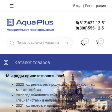
Вход
Регистрация
8(812)622-12-51
8(800)555-12-51
0
0
Каталог товаров
Мы рады приветствовать вас!
2023 год реализуем продукцию на всех крупных
маркетплейсах.
2022 год обновляем сайт, усиливаем штат
специалистами в направлении E-Commerce.
2021 год перевели продажи полностью в Online,
сократив розничную сеть.