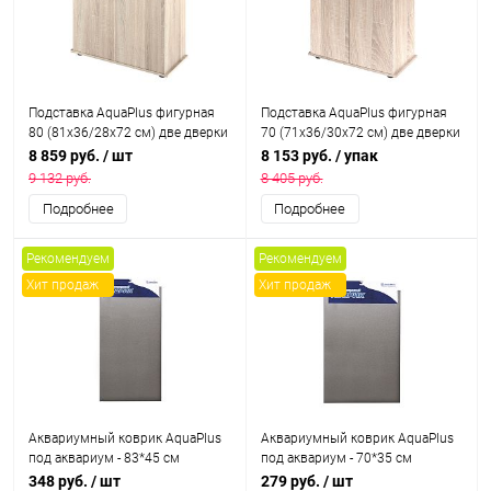
Подставка AquaPlus фигурная
Подставка AquaPlus фигурная
80 (81х36/28х72 см) две дверки
70 (71х36/30х72 см) две дверки
ДСП, дуб сонома, в коробке,
ДСП, дуб сонома, в коробке,
8 859 руб.
/ шт
8 153 руб.
/ упак
подходит для модели
подходит для модели
9 132 руб.
8 405 руб.
аквариума LUX Ф115
аквариума LUX Ф105
Подробнее
Подробнее
Рекомендуем
Рекомендуем
Хит продаж
Хит продаж
Аквариумный коврик AquaPlus
Аквариумный коврик AquaPlus
под аквариум - 83*45 см
под аквариум - 70*35 см
348 руб.
/ шт
279 руб.
/ шт