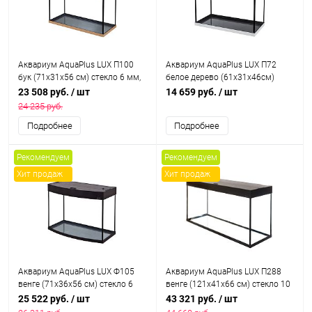
Аквариум AquaPlus LUX П100
Аквариум AquaPlus LUX П72
бук (71х31х56 см) стекло 6 мм,
белое дерево (61х31х46см)
прямоугольный, 92 л., с
стекло 5мм, прямоугольный, 64
23 508 руб.
/ шт
14 659 руб.
/ шт
лампами Т8 2х18 Вт, аквар.
л., лампы LED, аквар. коврик
24 235 руб.
коврик
Подробнее
Подробнее
Рекомендуем
Рекомендуем
Хит продаж
Хит продаж
Аквариум AquaPlus LUX Ф105
Аквариум AquaPlus LUX П288
венге (71х36х56 см) стекло 6
венге (121х41х66 см) стекло 10
мм, фигурный, 99 л., с лампами
мм, прямоугольный, 254 л., с
25 522 руб.
/ шт
43 321 руб.
/ шт
Т8 2х18 Вт, аквар. коврик
лампами Т8 2х38 Вт, аквар.