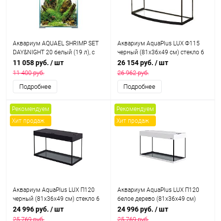
Aквариум AQUAEL SHRIMP SET
Аквариум AquaPlus LUX Ф115
DAY&NIGHT 20 белый (19 л), с
черный (81х36х49 см) стекло 6
оборудованием
мм, фигурный, 98 л., с лампами
11 058 руб.
/ шт
26 154 руб.
/ шт
Т8 2х18Вт, аквар. коврик
11 400 руб.
26 962 руб.
Подробнее
Подробнее
Рекомендуем
Рекомендуем
Хит продаж
Хит продаж
Аквариум AquaPlus LUX П120
Аквариум AquaPlus LUX П120
черный (81х36х49 см) стекло 6
белое дерево (81х36х49 см)
мм, прямоугольный, 105 л., с
стекло 6 мм, прямоугольный,
24 996 руб.
/ шт
24 996 руб.
/ шт
лампами Т8 2х18 Вт, аквар.
105 л., с лампами Т8 2х18 Вт,
25 769 руб.
25 769 руб.