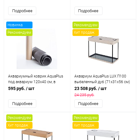
Подробнее
Подробнее
Новинка
Рекомендуем
Рекомендуем
Хит продаж
Хит продаж
Аквариумный коврик AquaPlus
Аквариум AquaPlus LUX П100
под аквариум 120x40 см, в
выбеленный дуб (71х31х56 см)
тубусе
стекло 6 мм, прямоугольный, 92
595 руб.
/ шт
23 508 руб.
/ шт
л., с лампами Т8 2х18 Вт, аквар.
24 235 руб.
коврик
Подробнее
Подробнее
Рекомендуем
Рекомендуем
Хит продаж
Хит продаж