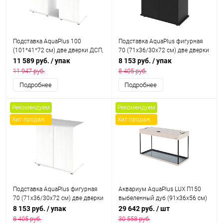
Подставка AquaPlus 100
Подставка AquaPlus фигурная
(101*41*72 см) две дверки ДСП,
70 (71х36/30х72 см) две дверки
белое дерево, в коробке,
ДСП, венге, в коробке, подходит
11 589 руб.
/ упак
8 153 руб.
/ упак
подходит для модели
для модели аквариума LUX
11 947 руб.
8 405 руб.
аквариума LUX П200
Ф105
Подробнее
Подробнее
Рекомендуем
Рекомендуем
Хит продаж
Хит продаж
Подставка AquaPlus фигурная
Аквариум AquaPlus LUX П150
70 (71х36/30х72 см) две дверки
выбеленный дуб (91х36х56 см)
ДСП, белое дерево, в коробке,
стекло 6мм, 141 л.,
8 153 руб.
/ упак
29 642 руб.
/ шт
подходит для модели
прямоугольный, с лампами Т8
8 405 руб.
30 558 руб.