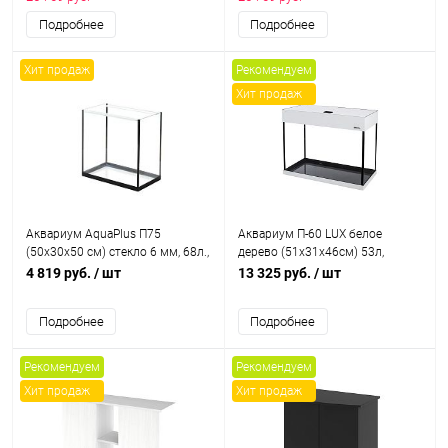
коврик
аквар. коврик
Подробнее
Подробнее
Хит продаж
Рекомендуем
Хит продаж
Аквариум AquaPlus П75
Аквариум П-60 LUX белое
(50х30х50 см) стекло 6 мм, 68л.,
дерево (51х31х46см) 53л,
прямоугольный
стекло 5мм, вклеен.коврик
4 819 руб.
/ шт
13 325 руб.
/ шт
Подробнее
Подробнее
Рекомендуем
Рекомендуем
Хит продаж
Хит продаж