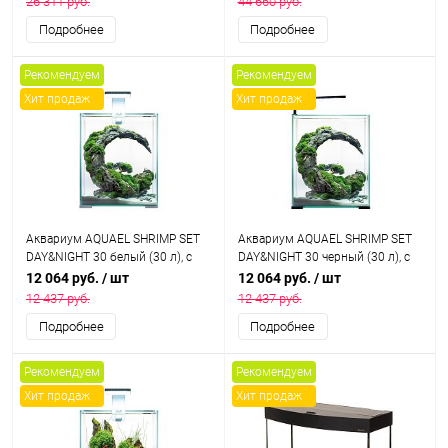
26 311 руб.
44 660 руб.
коврик
Подробнее
Подробнее
Рекомендуем
Рекомендуем
Хит продаж
Хит продаж
Aквариум AQUAEL SHRIMP SET
Aквариум AQUAEL SHRIMP SET
DAY&NIGHT 30 белый (30 л), с
DAY&NIGHT 30 черный (30 л), с
оборудованием
оборудованием
12 064 руб.
/ шт
12 064 руб.
/ шт
12 437 руб.
12 437 руб.
Подробнее
Подробнее
Рекомендуем
Рекомендуем
Хит продаж
Хит продаж