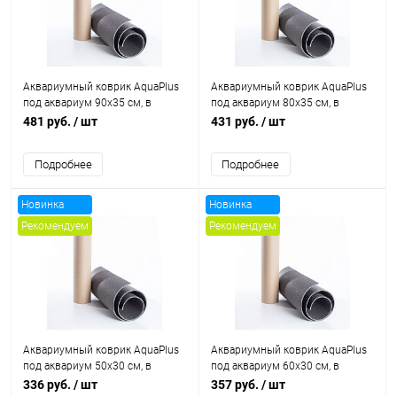
Аквариумный коврик AquaPlus
Аквариумный коврик AquaPlus
под аквариум 90х35 см, в
под аквариум 80x35 см, в
тубусе
тубусе
481 руб.
/ шт
431 руб.
/ шт
Подробнее
Подробнее
Новинка
Новинка
Рекомендуем
Рекомендуем
Хит продаж
Хит продаж
Аквариумный коврик AquaPlus
Аквариумный коврик AquaPlus
под аквариум 50х30 см, в
под аквариум 60x30 см, в
тубусе
тубусе
336 руб.
/ шт
357 руб.
/ шт