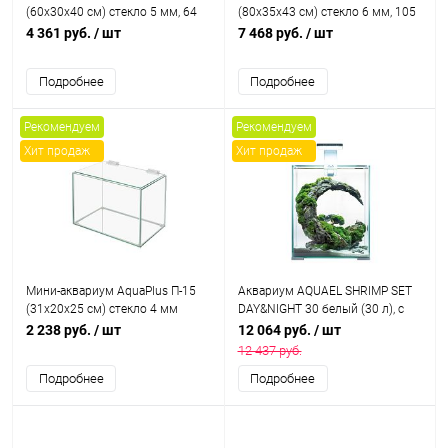
(60х30х40 см) стекло 5 мм, 64
(80х35х43 см) стекло 6 мм, 105
л., прямоугольный
л., прямоугольный, с
4 361 руб.
/ шт
7 468 руб.
/ шт
аквариумным ковриком
Подробнее
Подробнее
Рекомендуем
Рекомендуем
Хит продаж
Хит продаж
Мини-аквариум AquaPlus П-15
Aквариум AQUAEL SHRIMP SET
(31х20х25 см) стекло 4 мм
DAY&NIGHT 30 белый (30 л), с
оборудованием
2 238 руб.
/ шт
12 064 руб.
/ шт
12 437 руб.
Подробнее
Подробнее