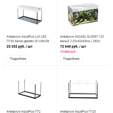
Аквариум AquaPlus LUX LED
Аквариум AQUAEL GLOSSY 120
П150 белое дерево (91х36х56
белый (120х40х63см.), 260л,
см) стекло 6мм,
стекло триплекс, съемный
25 352 руб.
/ шт
72 640 руб.
/ шт
прямоугольный,141 л., аквар.
светодиодный модуль RETRO
74 886 руб.
коврик
FIT SUNNY 18 W / 6 500 K 3 шт.
Подробнее
Подробнее
Аквариум AquaPlus П72
Аквариум AquaPlus П120