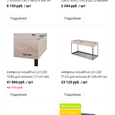
(70x35x50 см) стекло 6 мм, 99
(280х165х210-4) в доп.упаковке
л., фигурный, с аквариумным
8 155 руб.
/ шт
2 344 руб.
/ шт
ковриком
Подробнее
Подробнее
Аквариум AquaPlus LUX LED
Аквариум AquaPlus LUX LED
П288 дуб сонома (121х41х66
П120 дуб сонома (81х36х49 см)
см) стекло 10 мм,
стекло 6 мм, прямоугольный,
41 896 руб.
/ шт
23 125 руб.
/ шт
прямоугольный, 254 л.,
105 л., аквар. коврик
43 191 руб.
аквариумный коврик
Подробнее
Подробнее
Рекомендуем
Хит продаж