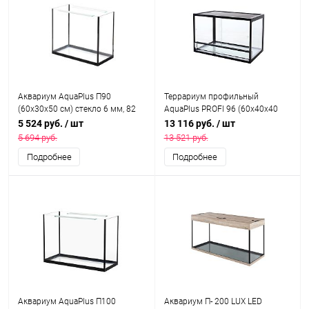
Аквариум AquaPlus П90
Террариум профильный
(60х30х50 см) стекло 6 мм, 82
AquaPlus PROFI 96 (60х40х40
л., прямоугольный
см) стекло: стенки 5 мм, дно 8
5 524 руб.
/ шт
13 116 руб.
/ шт
мм, черный
5 694 руб.
13 521 руб.
Подробнее
Подробнее
Аквариум AquaPlus П100
Аквариум П- 200 LUX LED