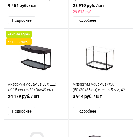
5 мм
9 454 руб.
/ шт
28 919 руб.
/ шт
29 813 руб.
Подробнее
Подробнее
Рекомендуем
Хит продаж
Аквариум AquaPlus LUX LED
Аквариум AquaPlus Ф50
Ф115 венге (81х36х49 см)
(50х30х35 см) стекло 5 мм, 42
стекло 6 мм, фигурный, 98 л.,
л., фигурный
24 179 руб.
/ шт
3 914 руб.
/ шт
аквар. коврик
Подробнее
Подробнее