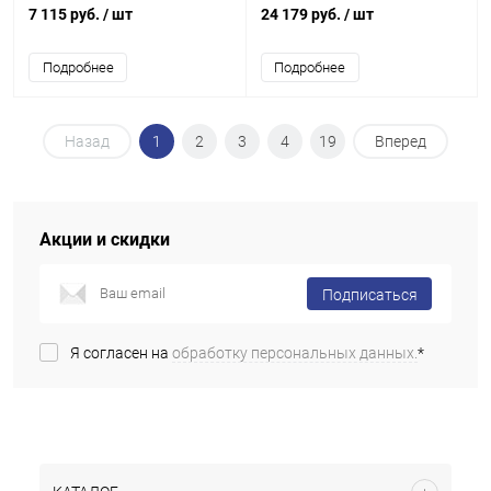
см) стекло 6 мм, фигурный, 98
7 115 руб.
/ шт
24 179 руб.
/ шт
л., аквар. коврик
Подробнее
Подробнее
Назад
1
2
3
4
19
Вперед
Акции и скидки
Подписаться
Я согласен на
обработку персональных данных.
*