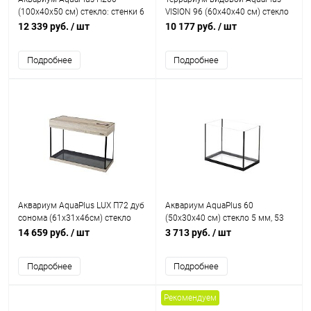
(100х40х50 см) стекло: стенки 6
VISION 96 (60х40х40 см) стекло
мм, дно 8 мм, 181 л.,
5 мм.
12 339 руб.
/ шт
10 177 руб.
/ шт
прямоугольный, с аквариумным
ковриком
Подробнее
Подробнее
Аквариум AquaPlus LUX П72 дуб
Аквариум AquaPlus 60
сонома (61х31х46см) стекло
(50х30х40 см) стекло 5 мм, 53
5мм, прямоугольный, 64 л.,
л., прямоугольный
14 659 руб.
/ шт
3 713 руб.
/ шт
лампы LED, аквар. коврик
Подробнее
Подробнее
Рекомендуем