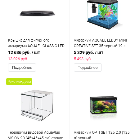
Крышка для фигурного
Аквариум AQUAEL LEDDY MINI
аквариума AQUAEL CLASSIC LED
CREATIVE SET 35 черный 19 л
80х350 мм (модуль RETRO FIT
(35,5х18,5х34 см), с фильтром и
12 636 руб.
/ шт
5 329 руб.
/ шт
Sunny 16 Вт - 1 шт.)
фоном
13 026 руб.
5 493 руб.
Подробнее
Подробнее
Рекомендуем
Террариум видовой AquaPlus
Аквариум OPTI SET 125 2.0 (125
VISION 90 (45х45х45 см) стекло
л) черный