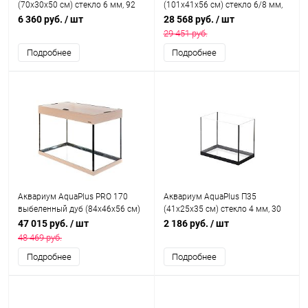
(70х30х50 см) стекло 6 мм, 92
(101х41х56 см) стекло 6/8 мм,
л., прямоугольный, с
дуб сонома, 181 л.,
6 360 руб.
/ шт
28 568 руб.
/ шт
аквариумным ковриком
аквариумный коврик
29 451 руб.
Подробнее
Подробнее
Аквариум AquaPlus PRO 170
Аквариум AquaPlus П35
выбеленный дуб (84х46х56 см)
(41х25х35 см) стекло 4 мм, 30
стекло 8 мм, прямоугольный,
л., прямоугольный
47 015 руб.
/ шт
2 186 руб.
/ шт
166 л., с лампами Т8 4х25 Вт,
48 469 руб.
аквар. коврик
Подробнее
Подробнее