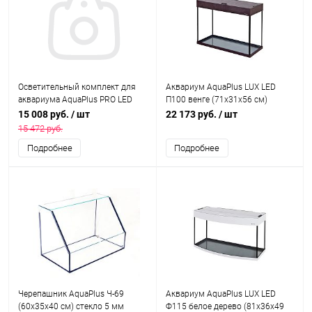
Осветительный комплект для
Аквариум AquaPlus LUX LED
аквариума AquaPlus PRO LED
П100 венге (71х31х56 см)
1250, с лампами LEDDY TUBE
стекло 6 мм, прямоугольный, 92
15 008 руб.
/ шт
22 173 руб.
/ шт
Retro Fit Sunny 4х18 Вт
л., аквар. коврик
15 472 руб.
Подробнее
Подробнее
Черепашник AquaPlus Ч-69
Аквариум AquaPlus LUX LED
(60х35х40 см) стекло 5 мм
Ф115 белое дерево (81х36х49