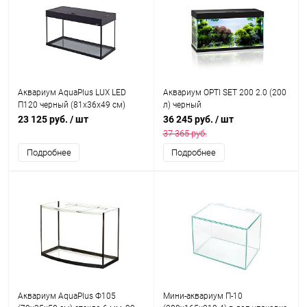
Аквариум AquaPlus LUX LED
Аквариум OPTI SET 200 2.0 (200
П120 черный (81х36х49 см)
л) черный
стекло 6 мм, прямоугольный,
23 125 руб.
/ шт
36 245 руб.
/ шт
105 л., аквар. коврик
37 365 руб.
Подробнее
Подробнее
Аквариум AquaPlus Ф105
Мини-аквариум П-10