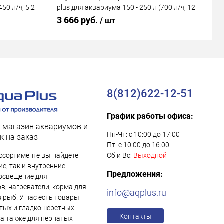
50 л/ч, 5.2
plus для аквариума 150 - 250 л (700 л/ч, 12
M
Вт)
В
3 666 руб.
1
/ шт
8(812)622-12-51
График работы офиса:
-магазин аквариумов и
Пн-Чт: с 10:00 до 17:00
к на заказ
Пт: с 10:00 до 16:00
ссортименте вы найдете
Сб и Вс:
Выходной
е, так и внутренние
Предложения:
освещение для
в, нагреватели, корма для
info@aqplus.ru
в рыб. У нас есть товары
тых и гладкошерстных
Контакты
 а также для пернатых