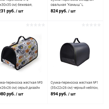
х30х35 см) бежевая,
овальная "Камыш" L
зайн "Коты"
(44х23х25 см), для собак и
231 руб.
824 руб.
/ шт
/ шт
кошек
В корзину
В корзину
Купить в 1
Сравнение
Купить в 1
Сравнение
к
клик
В избранное
В наличии
В избранное
В наличии
мка-переноска жесткая №3
Сумка-переноска жесткая №1
5х26х26 см) серый дизайн
(35х22х26 см) черный нейлон,
оники", без ремня
без ремня
080 руб.
894 руб.
/ шт
/ шт