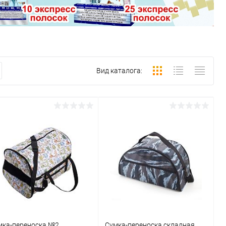
Вид каталога:
мка-переноска №2
Сумка-переноска складная