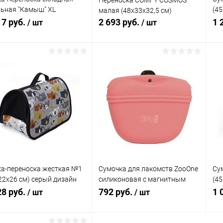
Переноска COMFY COSMOS
ьная "Камыш" XL
(45
малая (48х33х32,5 см)
25х29 см), для собак и
ди
17 руб.
2 693 руб.
1 
/ шт
/ шт
ек
В корзину
В корзину
упить в 1
Сравнение
Купить в 1
Сравнение
клик
кли
 избранное
В наличии
В избранное
В наличии
а-переноска жесткая №1
Сумочка для лакомств ZooOne
Су
22х26 см) серый дизайн
силиконовая с магнитным
(4
ники", без ремня
замком (КРАСНАЯ)
"Сл
28 руб.
792 руб.
1 
/ шт
/ шт