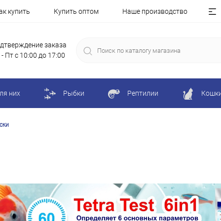
ак купить
Купить оптом
Наше производство
дтверждение заказа
 - Пт с 10:00 до 17:00
ля них
Рыбки
Рептилии
Кошк
ски