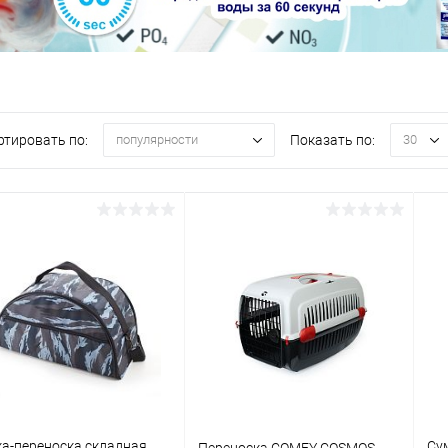
ртировать по:
Показать по:
популярности
30
а-переноска складная
Су