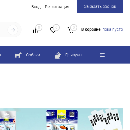
Заказать звонок
Вход
Регистрация
0
0
0
В корзине
пока пусто
и
Собаки
Грызуны