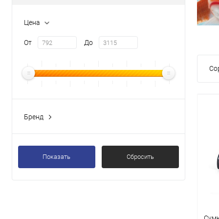
Цена
От
До
Со
Бренд
Показать
Сбросить
Сумк