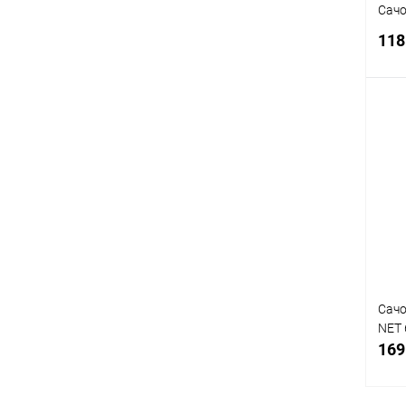
Сачо
118
К
клик
В
Сачо
NET 
169