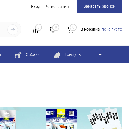
Заказать звонок
Вход
Регистрация
0
0
0
В корзине
пока пусто
и
Собаки
Грызуны