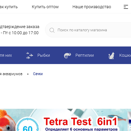
ак купить
Купить оптом
Наше производство
дтверждение заказа
 - Пт с 10:00 до 17:00
ля них
Рыбки
Рептилии
Кошк
•
я аквариумов
Сачки