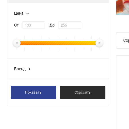
Цена
От
До
Со
Бренд
Показать
Сбросить