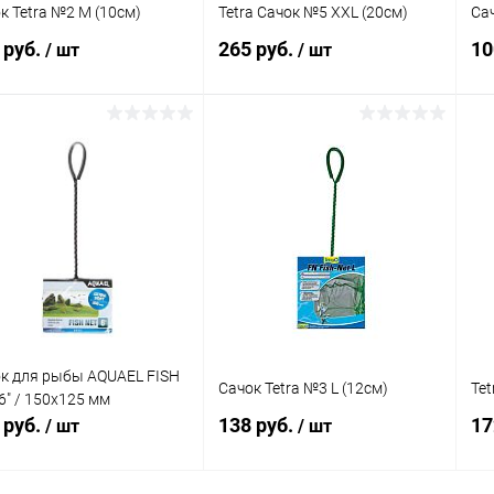
к Tetra №2 M (10см)
Tetra Сачок №5 XXL (20см)
Сач
 руб.
265 руб.
10
/ шт
/ шт
В корзину
В корзину
упить в 1
Сравнение
Купить в 1
Сравнение
клик
кли
 избранное
В наличии
В избранное
В наличии
к для рыбы AQUAEL FISH
Сачок Tetra №3 L (12см)
Tet
6" / 150х125 мм
 руб.
138 руб.
17
/ шт
/ шт