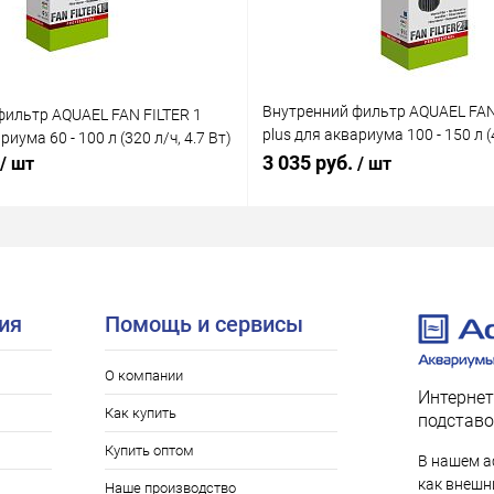
Внутренний фильтр AQUAEL FAN
фильтр AQUAEL FAN FILTER 1
plus для аквариума 100 - 150 л (4
риума 60 - 100 л (320 л/ч, 4.7 Вт)
Вт)
3 035 руб.
/ шт
/ шт
ия
Помощь и сервисы
О компании
Интернет
Как купить
подставо
Купить оптом
В нашем а
как внешни
Наше производство