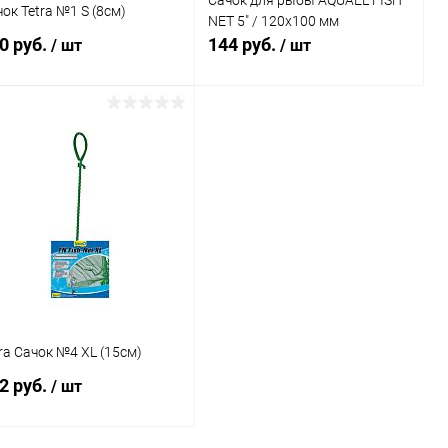
Сачок для рыбы AQUAEL FISH
ок Tetra №1 S (8см)
NET 5" / 120х100 мм
0 руб.
144 руб.
/ шт
/ шт
В корзину
В корзину
Купить в 1
Сравнение
Купить в 1
Сравнение
к
клик
В избранное
В наличии
В избранное
В наличии
ra Сачок №4 XL (15см)
2 руб.
/ шт