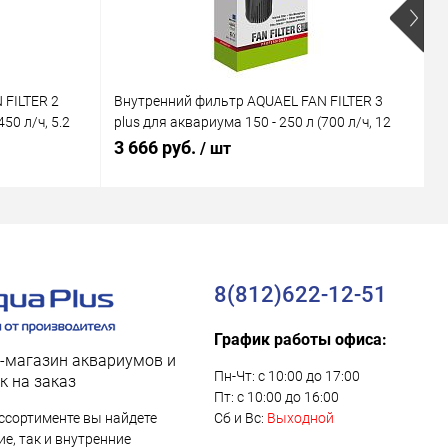
 FILTER 2
Внутренний фильтр AQUAEL FAN FILTER 3
В
50 л/ч, 5.2
plus для аквариума 150 - 250 л (700 л/ч, 12
M
Вт)
В
3 666 руб.
1
/ шт
8(812)622-12-51
График работы офиса:
-магазин аквариумов и
Пн-Чт: с 10:00 до 17:00
к на заказ
Пт: с 10:00 до 16:00
ссортименте вы найдете
Сб и Вс:
Выходной
е, так и внутренние