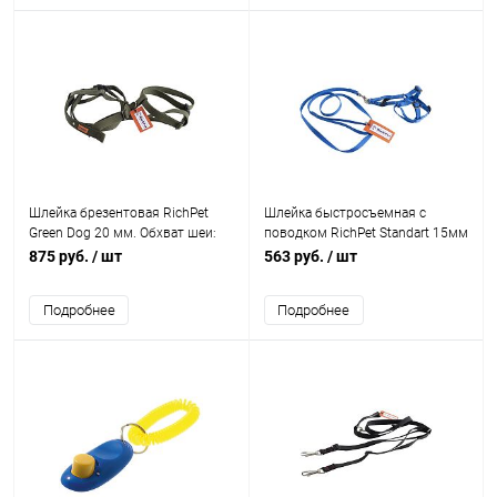
Шлейка брезентовая RichPet
Шлейка быстросъемная с
Green Dog 20 мм. Обхват шеи:
поводком RichPet Standart 15мм
35-55 см, обхват груди: 45-65
(длина повод. 170см, обхват
875 руб.
/ шт
563 руб.
/ шт
см.
шеи:40-50см, обхват груди:46-
58см)
Подробнее
Подробнее