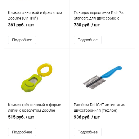
Кликер с кнопкой и браслетом
Поводок-перестежка RichPet
ZooOne (СИНИЙ)
Standart, для двух собак, с
регулировкой (25 мм, 200-
361 руб.
/ шт
730 руб.
/ шт
240см), черный
Подробнее
Подробнее
Кликер трёхтоновый в форме
Расчёска DeLIGHT антистатик
лапки с браслетом ZooOne
двухсторонняя (тефлон)
(ЗЕЛЕНЫЙ)
515 руб.
/ шт
936 руб.
/ шт
Подробнее
Подробнее