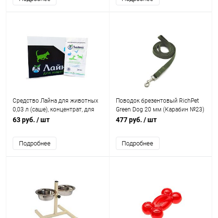
Средство Лайна для животных
Поводок брезентовый RichPet
0,03 л (саше), концентрат, для
Green Dog 20 мм (Карабин №23)
уборки и дезинфекции
Длина 250 см
63 руб.
/ шт
477 руб.
/ шт
Подробнее
Подробнее