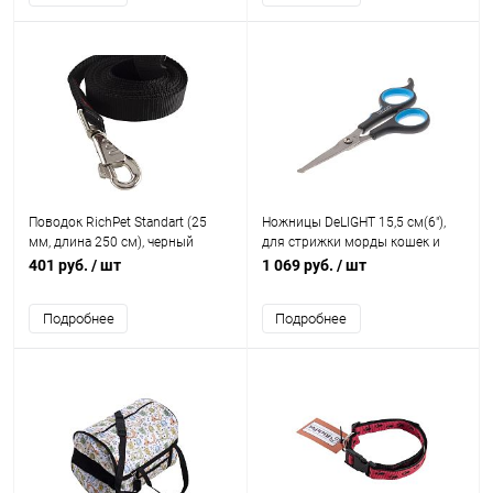
Поводок RichPet Standart (25
Ножницы DeLIGHT 15,5 см(6"),
мм, длина 250 см), черный
для стрижки морды кошек и
собак, с закругл.
401 руб.
/ шт
1 069 руб.
/ шт
концами(полотно4,5 см),
смещённые кольца
Подробнее
Подробнее