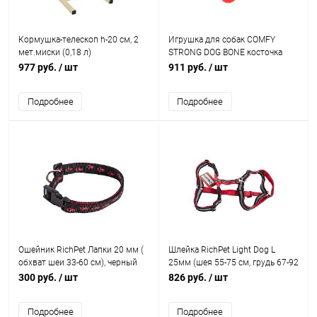
Кормушка-телескоп h-20 см, 2
Игрушка для собак COMFY
мет.миски (0,18 л)
STRONG DOG BONE косточка
16,5х8х4см
977 руб.
/ шт
911 руб.
/ шт
Подробнее
Подробнее
Ошейник RichPet Лапки 20 мм (
Шлейка RichPet Light Dog L
обхват шеи 33-60 см), черный
25мм (шея 55-75 см, грудь 67-92
см), красный
300 руб.
/ шт
826 руб.
/ шт
Подробнее
Подробнее