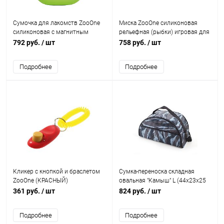
Сумочка для лакомств ZooOne
Миска ZooOne силиконовая
силиконовая с магнитным
рельефная (рыбки) игровая для
замком (САЛАТОВАЯ)
медленного поедания корма
792 руб.
/ шт
758 руб.
/ шт
(САЛАТОВАЯ) 24 см
Подробнее
Подробнее
Кликер с кнопкой и браслетом
Сумка-переноска складная
ZooOne (КРАСНЫЙ)
овальная "Камыш" L (44х23х25
см), для собак и кошек
361 руб.
/ шт
824 руб.
/ шт
Подробнее
Подробнее