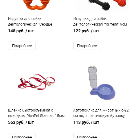
Игрушка для собак
Игрушка для собак
дентологическая "Сердце
дентологическая "гантеля" 9см
148 руб.
/ шт
122 руб.
/ шт
Подробнее
Подробнее
Шлейка быстросъемная с
Автопоилка для животных d-22
поводком RichPet Standart 15мм
см под пластиковую бутылку,
(шея:40-50см, грудь:46-58см,
голубая
563 руб.
/ шт
113 руб.
/ шт
длина пов.170см)
Подробнее
Подробнее