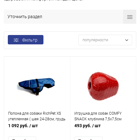
Уточнить раздел
Фильтр
популярности
Попона для собаки RichPet XS
Игрушка для собак COMFY
утепленная ( шея 24-28см, грудь
SNACK клубника 7,5х7,5см
33-37см, длина спины 33см),
1 092 руб.
/ шт
493 руб.
/ шт
синий