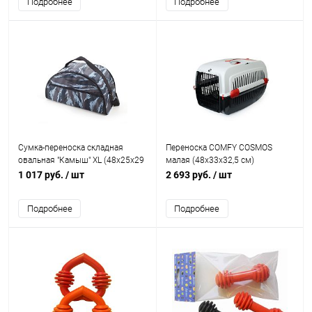
Подробнее
Подробнее
Сумка-переноска складная
Переноска COMFY COSMOS
овальная "Камыш" XL (48х25х29
малая (48х33х32,5 см)
см), для собак и кошек
1 017 руб.
/ шт
2 693 руб.
/ шт
Подробнее
Подробнее