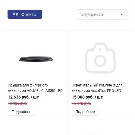
Фильтр
популярности
Крышка для фигурного
Осветительный комплект для
аквариума AQUAEL CLASSIC LED
аквариума AquaPlus PRO LED
80х350 мм (модуль RETRO FIT
1250, с лампами LEDDY TUBE
12 636 руб.
/ шт
15 008 руб.
/ шт
Sunny 16 Вт - 1 шт.)
Retro Fit Sunny 4х18 Вт
13 026 руб.
15 472 руб.
Подробнее
Подробнее