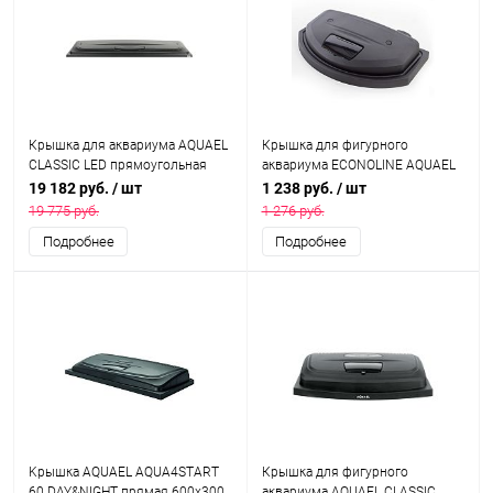
Крышка для аквариума AQUAEL
Крышка для фигурного
CLASSIC LED прямоугольная
аквариума ECONOLINE AQUAEL
1200х400 мм, со светодиодным
400х250, осветительный
19 182 руб.
/ шт
1 238 руб.
/ шт
модулем LEDDY TUBE RETRO FIT
модуль 11 Вт
19 775 руб.
1 276 руб.
Sunny 18 Вт (2 шт.)
Подробнее
Подробнее
Kрышка AQUAEL AQUA4START
Крышка для фигурного
60 DAY&NIGHT прямая 600х300
аквариума AQUAEL CLASSIC