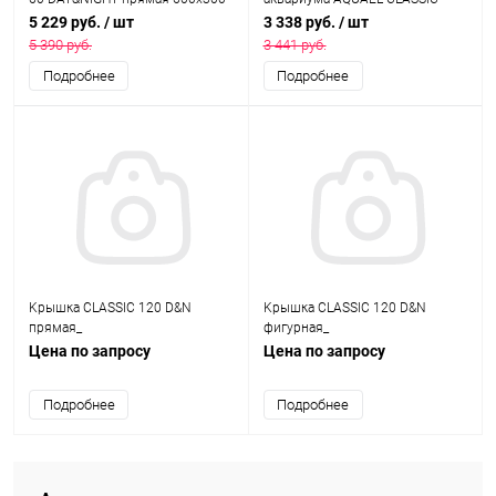
мм
400х250 мм, осветительный
5 229 руб.
/ шт
3 338 руб.
/ шт
модуль 11 Вт
5 390 руб.
3 441 руб.
Подробнее
Подробнее
Kрышка CLASSIC 120 D&N
Kрышка CLASSIC 120 D&N
прямая_
фигурная_
Цена по запросу
Цена по запросу
Подробнее
Подробнее