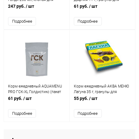
золотых рыб
средних, мелких аквариумных
247 руб.
/ шт
61 руб.
/ шт
рыб и молодых пресноводных
черепах
Подробнее
Подробнее
Корм ежедневный AQUAMENU
Корм ежедневный АКВА МЕНЮ
PRO ГСК-XL Голдистикс (пакет
Лагуна 35 г, гранулы для
дой-пак 10г), палочки с
донных рыб
61 руб.
/ шт
55 руб.
/ шт
гречневой мукой и спирулиной,
для золотых рыбок и других
Подробнее
Подробнее
растительноядных и всеядных
рыб