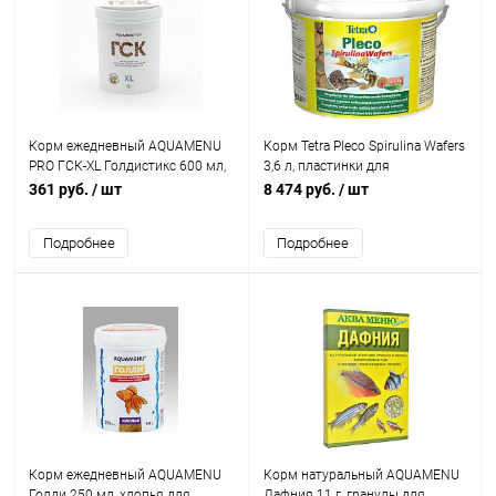
Корм ежедневный AQUAMENU
Корм Tetra Pleco Spirulina Wafers
PRO ГСК-XL Голдистикс 600 мл,
3,6 л, пластинки для
палочки с гречневой мукой и
травоядных донных рыб, со
361 руб.
/ шт
8 474 руб.
/ шт
спирулиной, для золотых рыбок
спирулиной
и других растительноядных и
Подробнее
Подробнее
всеядных рыб
Корм ежедневный AQUAMENU
Корм натуральный AQUAMENU
Голди 250 мл, хлопья для
Дафния 11 г, гранулы для