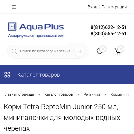
Вход
Регистрация
8(812)622-12-51
8(800)555-12-51
0
0
Каталог товаров
•
•
•
Главная страница
Каталог товаров
Рептилии
Корма и лако
Корм Tetra ReptoMin Junior 250 мл,
минипалочки для молодых водных
черепах