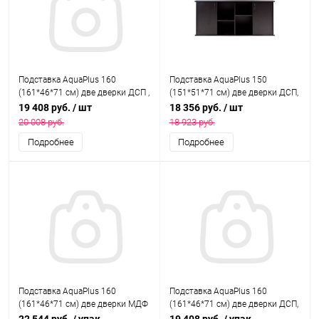
Подставка AquaPlus 160
Подставка AquaPlus 150
(161*46*71 см) две дверки ДСП ,
(151*51*71 см) две дверки ДСП,
итальянский орех, собранная,
черная, собранная, подходит
19 408 руб.
/ шт
18 356 руб.
/ шт
подходит для модели
для модели аквариума LUX
20 008 руб.
18 923 руб.
аквариума LUX П540
П450
Подробнее
Подробнее
Подставка AquaPlus 160
Подставка AquaPlus 160
(161*46*71 см) две дверки МДФ
(161*46*71 см) две дверки ДСП,
со стеклами, дуб сонома, в
итальянский орех , в коробке,