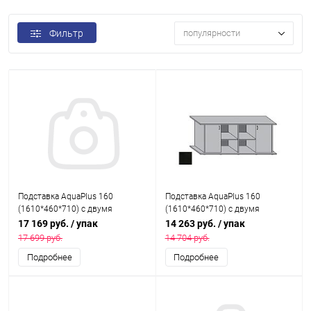
Фильтр
популярности
Подставка AquaPlus 160
Подставка AquaPlus 160
(1610*460*710) с двумя
(1610*460*710) с двумя
дверками МДФ со стеклами по
дверками ДСП по краям, черная,
17 169 руб.
/ упак
14 263 руб.
/ упак
краям, черный, в коробке , ПВХ
в коробке , ПВХ
17 699 руб.
14 704 руб.
Подробнее
Подробнее