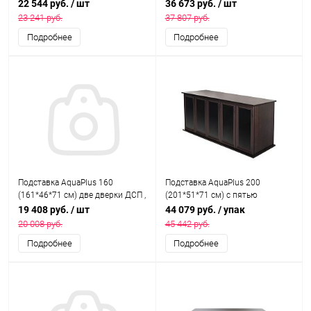
со стеклами, орех , собранная,
дверками ДСП, орех, собранная,
22 544 руб.
/ шт
36 673 руб.
/ шт
подходит для модели
подходит для модели
23 241 руб.
37 807 руб.
аквариума LUX П540
аквариума LUX П700
Подробнее
Подробнее
Подставка AquaPlus 160
Подставка AquaPlus 200
(161*46*71 см) две дверки ДСП ,
(201*51*71 см) с пятью
дуб сонома, собранная,
дверками МДФ со стеклами,
19 408 руб.
/ шт
44 079 руб.
/ упак
подходит для модели
венге, в коробке, подходит для
20 008 руб.
45 442 руб.
аквариума LUX П540
модели аквариума LUX П700
Подробнее
Подробнее