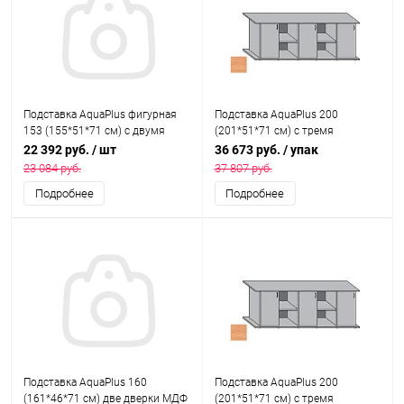
Подставка AquaPlus фигурная
Подставка AquaPlus 200
153 (155*51*71 см) с двумя
(201*51*71 см) с тремя
дверками ДСП по краям, бук,
дверками ДСП, белое дерево, в
22 392 руб.
/ шт
36 673 руб.
/ упак
собранная, подходит для
коробке, подходит для модели
23 084 руб.
37 807 руб.
модели аквариума LUX Ф380
аквариума LUX П700
Подробнее
Подробнее
Подставка AquaPlus 160
Подставка AquaPlus 200
(161*46*71 см) две дверки МДФ
(201*51*71 см) с тремя