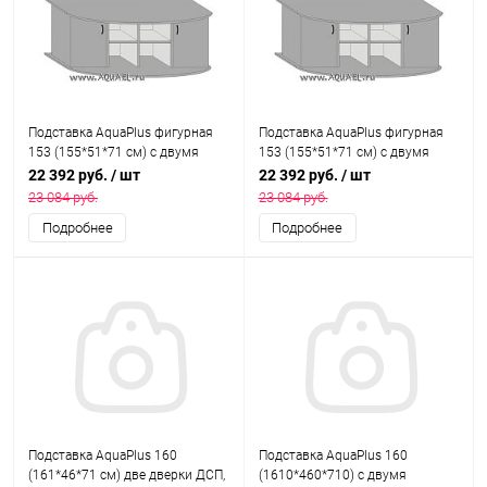
Подставка AquaPlus фигурная
Подставка AquaPlus фигурная
153 (155*51*71 см) с двумя
153 (155*51*71 см) с двумя
дверками ДСП по краям, венге,
дверками ДСП по краям, орех,
22 392 руб.
/ шт
22 392 руб.
/ шт
собранная, подходит для
собранная, подходит для
23 084 руб.
23 084 руб.
модели аквариума LUX Ф380
модели аквариума LUX Ф380
Подробнее
Подробнее
Подставка AquaPlus 160
Подставка AquaPlus 160
(161*46*71 см) две дверки ДСП,
(1610*460*710) с двумя