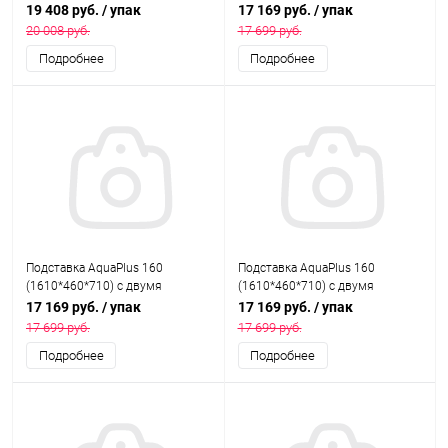
выбеленный дуб, в коробке,
дверками МДФ со стеклами по
19 408 руб.
/ упак
17 169 руб.
/ упак
подходит для модели
краям, выбеленный дуб, в
20 008 руб.
17 699 руб.
аквариума LUX П540
коробке , ПВХ
Подробнее
Подробнее
Подставка AquaPlus 160
Подставка AquaPlus 160
(1610*460*710) с двумя
(1610*460*710) с двумя
дверками МДФ со стеклами по
дверками МДФ со стеклами по
17 169 руб.
/ упак
17 169 руб.
/ упак
краям, махагон, в коробке , ПВХ
краям, бук в коробке , ПВХ
17 699 руб.
17 699 руб.
Подробнее
Подробнее