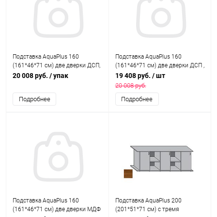
Подставка AquaPlus 160
Подставка AquaPlus 160
(161*46*71 см) две дверки ДСП,
(161*46*71 см) две дверки ДСП ,
дуб сонома , в коробке,
выбеленный дуб, собранная,
20 008 руб.
/ упак
19 408 руб.
/ шт
подходит для модели
подходит для модели
20 008 руб.
аквариума LUX П540
аквариума LUX П540
Подробнее
Подробнее
Подставка AquaPlus 160
Подставка AquaPlus 200
(161*46*71 см) две дверки МДФ
(201*51*71 см) с тремя