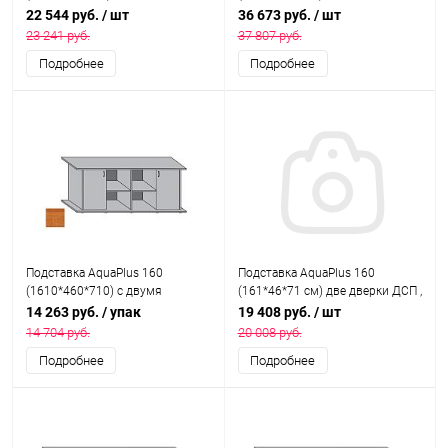
со стеклами, ольха , собранная,
дверками ДСП, бук, собранная,
22 544 руб.
/ шт
36 673 руб.
/ шт
подходит для модели
подходит для модели
23 241 руб.
37 807 руб.
аквариума LUX П540
аквариума LUX П700
Подробнее
Подробнее
Подставка AquaPlus 160
Подставка AquaPlus 160
(1610*460*710) с двумя
(161*46*71 см) две дверки ДСП ,
дверками ДСП по краям, ольха,
белое дерево, собранная,
14 263 руб.
/ упак
19 408 руб.
/ шт
в коробке , ПВХ
подходит для модели
14 704 руб.
20 008 руб.
аквариума LUX П540
Подробнее
Подробнее