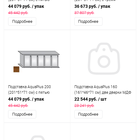
дверками МДФ со стеклами,
дверками ДСП, орех, в коробке,
44 079 руб.
/ упак
36 673 руб.
/ упак
белое дерево, в коробке,
подходит для модели
45 442 руб.
37 807 руб.
подходит для модели
аквариума LUX П700
Подробнее
Подробнее
аквариума LUX П700
Подставка AquaPlus 200
Подставка AquaPlus 160
(201*51*71 см) с пятью
(161*46*71 см) две дверки МДФ
дверками МДФ со стеклами,
со стеклами, белое дерево,
44 079 руб.
/ упак
22 544 руб.
/ шт
орех, в коробке, подходит для
собранная, подходит для
45 442 руб.
23 241 руб.
модели аквариума LUX П700
модели аквариума LUX П540
Подробнее
Подробнее