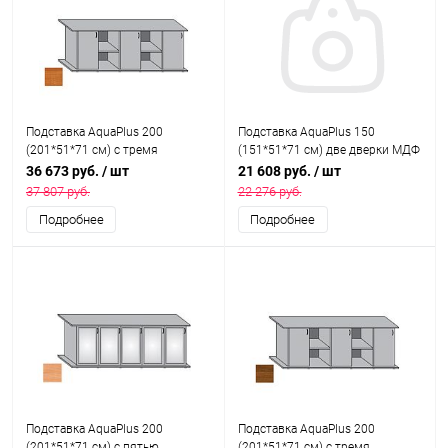
Подставка AquaPlus 200
Подставка AquaPlus 150
(201*51*71 см) с тремя
(151*51*71 см) две дверки МДФ
дверками ДСП, ольха,
со стеклом, ольха, в коробке,
36 673 руб.
/ шт
21 608 руб.
/ шт
собранная, подходит для
подходит для модели
37 807 руб.
22 276 руб.
модели аквариума LUX П700
аквариума LUX П450
Подробнее
Подробнее
Подставка AquaPlus 200
Подставка AquaPlus 200
(201*51*71 см) с пятью
(201*51*71 см) с тремя