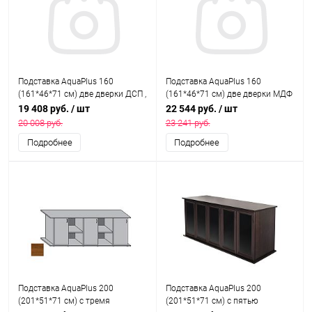
Подставка AquaPlus 160
Подставка AquaPlus 160
(161*46*71 см) две дверки ДСП ,
(161*46*71 см) две дверки МДФ
выбеленный дуб, собранная,
со стеклами, орех , собранная,
19 408 руб.
/ шт
22 544 руб.
/ шт
подходит для модели
подходит для модели
20 008 руб.
23 241 руб.
аквариума LUX П540
аквариума LUX П540
Подробнее
Подробнее
Подставка AquaPlus 200
Подставка AquaPlus 200
(201*51*71 см) с тремя
(201*51*71 см) с пятью