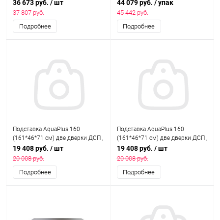
дверками ДСП, орех, собранная,
дверками МДФ со стеклами,
36 673 руб.
/ шт
44 079 руб.
/ упак
подходит для модели
венге, в коробке, подходит для
37 807 руб.
45 442 руб.
аквариума LUX П700
модели аквариума LUX П700
Подробнее
Подробнее
Подставка AquaPlus 160
Подставка AquaPlus 160
(161*46*71 см) две дверки ДСП ,
(161*46*71 см) две дверки ДСП ,
дуб сонома, собранная,
итальянский орех, собранная,
19 408 руб.
/ шт
19 408 руб.
/ шт
подходит для модели
подходит для модели
20 008 руб.
20 008 руб.
аквариума LUX П540
аквариума LUX П540
Подробнее
Подробнее