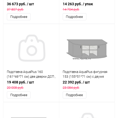
дверками ДСП, бук, собранная,
дверками ДСП по краям, ольха,
36 673 руб.
/ шт
14 263 руб.
/ упак
подходит для модели
в коробке , ПВХ
37 807 руб.
14 704 руб.
аквариума LUX П700
Подробнее
Подробнее
Подставка AquaPlus 160
Подставка AquaPlus фигурная
(161*46*71 см) две дверки ДСП ,
153 (155*51*71 см) с двумя
белое дерево, собранная,
дверками ДСП по краям, венге,
19 408 руб.
/ шт
22 392 руб.
/ шт
подходит для модели
собранная, подходит для
20 008 руб.
23 084 руб.
аквариума LUX П540
модели аквариума LUX Ф380
Подробнее
Подробнее