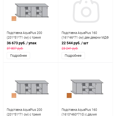
Подставка AquaPlus 200
Подставка AquaPlus 160
(201*51*71 см) с тремя
(161*46*71 см) две дверки МДФ
дверками ДСП, белое дерево, в
со стеклами, ольха , собранная,
36 673 руб.
/ упак
22 544 руб.
/ шт
коробке, подходит для модели
подходит для модели
37 807 руб.
23 241 руб.
аквариума LUX П700
аквариума LUX П540
Подробнее
Подробнее
Подставка AquaPlus 200
Подставка AquaPlus 160
(201*51*71 см) с тремя
(1610*460*710) с двумя