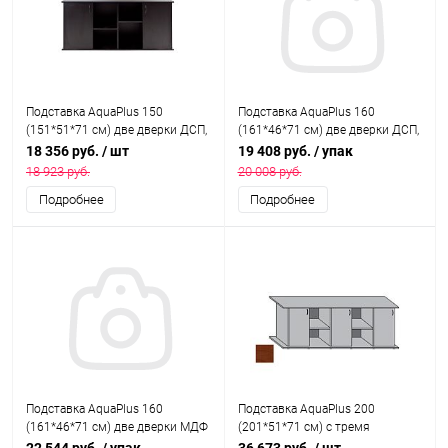
Подставка AquaPlus 150
Подставка AquaPlus 160
(151*51*71 см) две дверки ДСП,
(161*46*71 см) две дверки ДСП,
черная, собранная, подходит
итальянский орех , в коробке,
18 356 руб.
/ шт
19 408 руб.
/ упак
для модели аквариума LUX
подходит для модели
18 923 руб.
20 008 руб.
П450
аквариума LUX П540
Подробнее
Подробнее
Подставка AquaPlus 160
Подставка AquaPlus 200
(161*46*71 см) две дверки МДФ
(201*51*71 см) с тремя
со стеклами, дуб сонома, в
дверками ДСП, итальянский