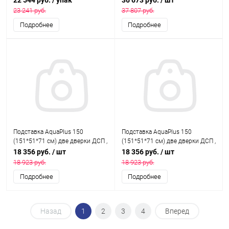
22 544 руб.
/ упак
36 673 руб.
/ шт
коробке, подходит для модели
орех, собранная, подходит для
23 241 руб.
37 807 руб.
аквариума LUX П540
модели аквариума LUX П700
Подробнее
Подробнее
Подставка AquaPlus 150
Подставка AquaPlus 150
(151*51*71 см) две дверки ДСП ,
(151*51*71 см) две дверки ДСП ,
выбеленный дуб, в коробке,
орех, собранная, подходит для
18 356 руб.
/ шт
18 356 руб.
/ шт
подходит для модели
модели аквариума LUX П450
18 923 руб.
18 923 руб.
аквариума LUX П450
Подробнее
Подробнее
Назад
1
2
3
4
Вперед