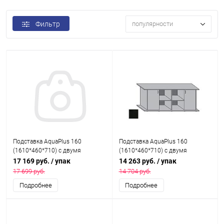
Фильтр
популярности
Подставка AquaPlus 160
Подставка AquaPlus 160
(1610*460*710) с двумя
(1610*460*710) с двумя
дверками МДФ со стеклами по
дверками ДСП по краям, черная,
17 169 руб.
/ упак
14 263 руб.
/ упак
краям, черный, в коробке , ПВХ
в коробке , ПВХ
17 699 руб.
14 704 руб.
Подробнее
Подробнее