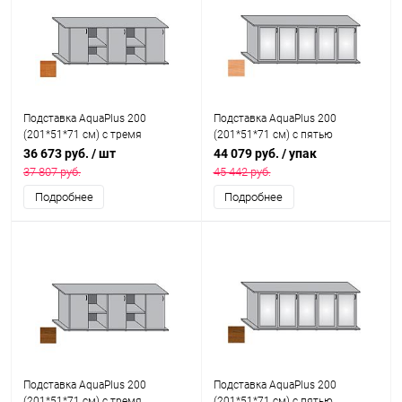
Подставка AquaPlus 200
Подставка AquaPlus 200
(201*51*71 см) с тремя
(201*51*71 см) с пятью
дверками ДСП, ольха,
дверками МДФ со стеклами,
36 673 руб.
/ шт
44 079 руб.
/ упак
собранная, подходит для
белое дерево, в коробке,
37 807 руб.
45 442 руб.
модели аквариума LUX П700
подходит для модели
Подробнее
Подробнее
аквариума LUX П700
Подставка AquaPlus 200
Подставка AquaPlus 200
(201*51*71 см) с тремя
(201*51*71 см) с пятью