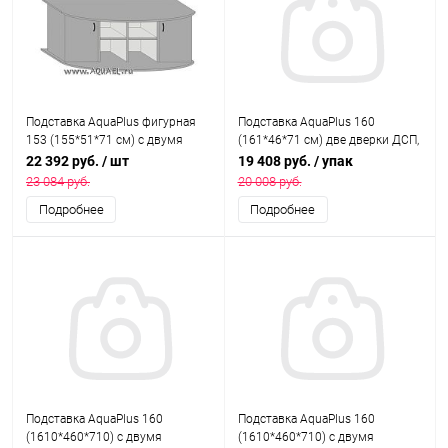
Подставка AquaPlus фигурная
Подставка AquaPlus 160
153 (155*51*71 см) с двумя
(161*46*71 см) две дверки ДСП,
дверками ДСП по краям, орех,
выбеленный дуб, в коробке,
22 392 руб.
/ шт
19 408 руб.
/ упак
собранная, подходит для
подходит для модели
23 084 руб.
20 008 руб.
модели аквариума LUX Ф380
аквариума LUX П540
Подробнее
Подробнее
Подставка AquaPlus 160
Подставка AquaPlus 160
(1610*460*710) с двумя
(1610*460*710) с двумя