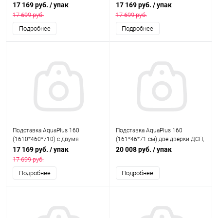
дверками МДФ со стеклами по
дверками МДФ со стеклами по
17 169 руб.
/ упак
17 169 руб.
/ упак
краям, выбеленный дуб, в
краям, махагон, в коробке , ПВХ
17 699 руб.
17 699 руб.
коробке , ПВХ
Подробнее
Подробнее
Подставка AquaPlus 160
Подставка AquaPlus 160
(1610*460*710) с двумя
(161*46*71 см) две дверки ДСП,
дверками МДФ со стеклами по
дуб сонома , в коробке,
17 169 руб.
/ упак
20 008 руб.
/ упак
краям, бук в коробке , ПВХ
подходит для модели
17 699 руб.
аквариума LUX П540
Подробнее
Подробнее