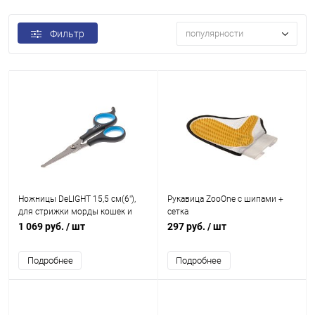
Фильтр
популярности
Ножницы DeLIGHT 15,5 см(6"),
Рукавица ZooOne с шипами +
для стрижки морды кошек и
сетка
собак, с закругл.
1 069 руб.
/ шт
297 руб.
/ шт
концами(полотно4,5 см),
смещённые кольца
Подробнее
Подробнее