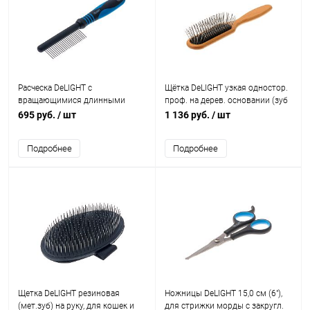
Расческа DeLIGHT c
Щётка DeLIGHT узкая одностор.
вращающимися длинными
проф. на дерев. основании (зуб
зубьями, 24 зуба, для особо
2 см), для кошек и собак
695 руб.
/ шт
1 136 руб.
/ шт
пушистых кошек и собак
Подробнее
Подробнее
Щетка DeLIGHT резиновая
Ножницы DeLIGHT 15,0 см (6"),
(мет.зуб) на руку, для кошек и
для стрижки морды с закругл.