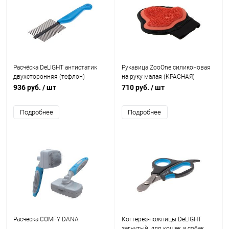
Расчёска DeLIGHT антистатик
Рукавица ZooOne силиконовая
двухсторонняя (тефлон)
на руку малая (КРАСНАЯ)
936 руб.
/ шт
710 руб.
/ шт
Подробнее
Подробнее
Расческа COMFY DANA
Когтерез-ножницы DeLIGHT
загнутый, для кошек и собак