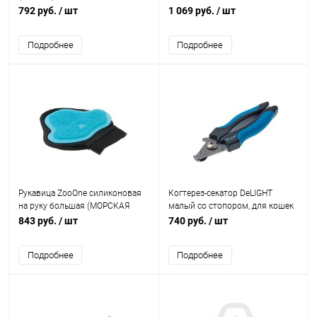
собак
концами (полотно 4,5 см)
792 руб.
/ шт
1 069 руб.
/ шт
Подробнее
Подробнее
Рукавица ZooOne силиконовая
Когтерез-секатор DeLIGHT
на руку большая (МОРСКАЯ
малый со стопором, для кошек
ВОЛНА)
и собак мелк./сред. пород
843 руб.
/ шт
740 руб.
/ шт
Подробнее
Подробнее