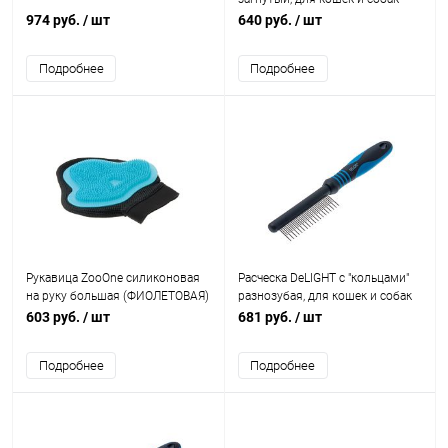
мелк./сред.пород
974 руб.
/ шт
640 руб.
/ шт
Подробнее
Подробнее
Рукавица ZooOne силиконовая
Расческа DeLIGHT с "кольцами"
на руку большая (ФИОЛЕТОВАЯ)
разнозубая, для кошек и собак
603 руб.
/ шт
681 руб.
/ шт
Подробнее
Подробнее