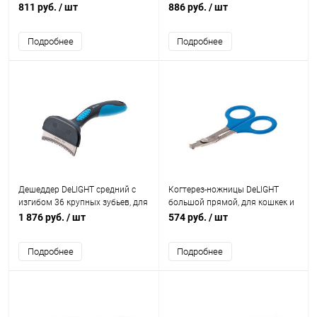
и собак
собак
811 руб.
/ шт
886 руб.
/ шт
Подробнее
Подробнее
Дешеддер DeLIGHT средний с
Когтерез-ножницы DeLIGHT
изгибом 36 крупных зубьев, для
большой прямой, для кошкек и
кошек и собак
мелк. животных
1 876 руб.
/ шт
574 руб.
/ шт
Подробнее
Подробнее