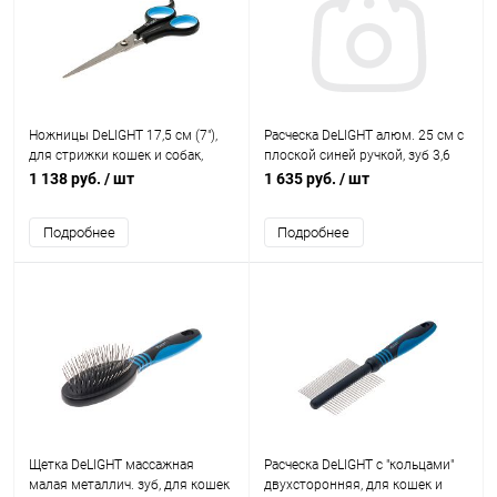
Ножницы DeLIGHT 17,5 см (7"),
Расческа DeLIGHT алюм. 25 см с
для стрижки кошек и собак,
плоской синей ручкой, зуб 3,6
(полотно 6,5 см)
см
1 138 руб.
/ шт
1 635 руб.
/ шт
Подробнее
Подробнее
Щетка DeLIGHT массажная
Расческа DeLIGHT с "кольцами"
малая металлич. зуб, для кошек
двухсторонняя, для кошек и