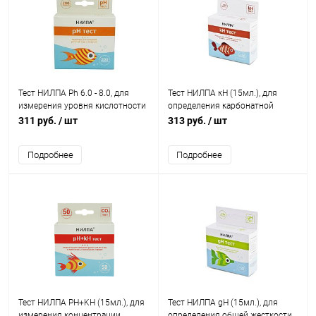
Тест НИЛПА Ph 6.0 - 8.0, для
Тест НИЛПА кН (15мл.), для
измерения уровня кислотности
определения карбонатной
воды
жесткости воды
311 руб.
/ шт
313 руб.
/ шт
Подробнее
Подробнее
Тест НИЛПА PH+KH (15мл.), для
Тест НИЛПА gН (15мл.), для
измерения концентрации
определения общей жесткости