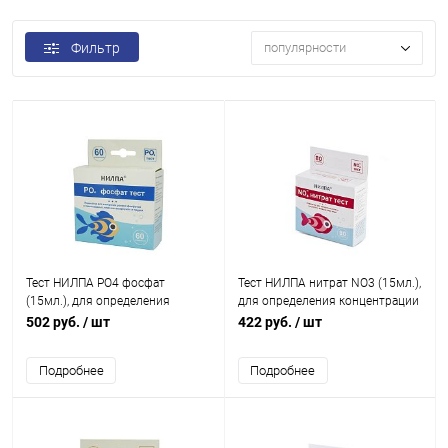
Фильтр
популярности
Тест НИЛПА PO4 фосфат
Тест НИЛПА нитрат NO3 (15мл.),
(15мл.), для определения
для определения концентрации
концентрации фосфат-ионов в
нитратов в воде
502 руб.
/ шт
422 руб.
/ шт
воде.
Подробнее
Подробнее