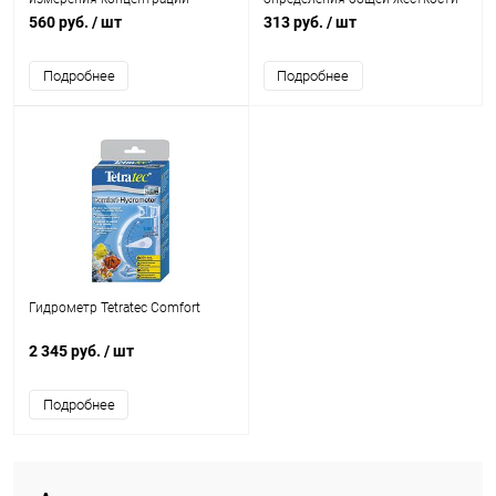
углекислого газа в воде
воды в аквариуме
560 руб.
/ шт
313 руб.
/ шт
Подробнее
Подробнее
Гидрометр Tetratec Comfort
2 345 руб.
/ шт
Подробнее