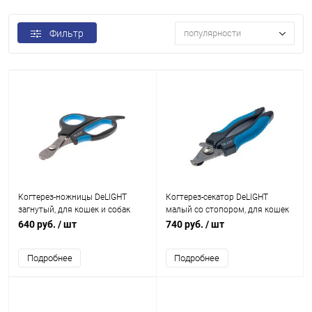
Фильтр
популярности
Когтерез-ножницы DeLIGHT
Когтерез-секатор DeLIGHT
загнутый, для кошек и собак
малый со стопором, для кошек
мелк./сред.пород
и собак мелк./сред. пород
640 руб.
/ шт
740 руб.
/ шт
Подробнее
Подробнее