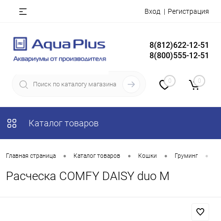
Вход
Регистрация
8(812)622-12-51
8(800)555-12-51
0
0
Каталог товаров
•
•
•
•
Главная страница
Каталог товаров
Кошки
Груминг
П
Расческа COMFY DAISY duo M