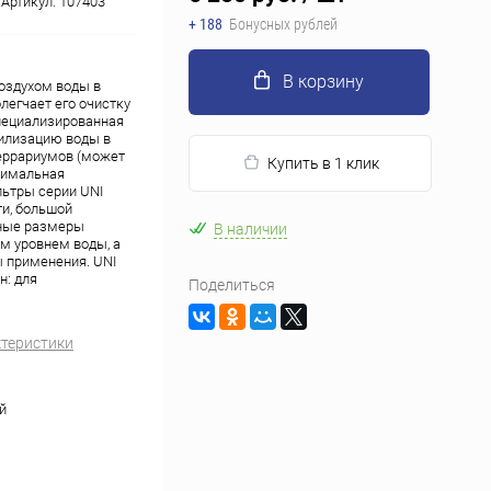
Артикул:
107403
+ 188
Бонусных рублей
В корзину
оздухом воды в
легчает его очистку
пециализированная
илизацию воды в
террариумов (может
Купить в 1 клик
симальная
льтры серии UNI
ти, большой
тные размеры
В наличии
м уровнем воды, а
 применения. UNI
н: для
Поделиться
ктеристики
й