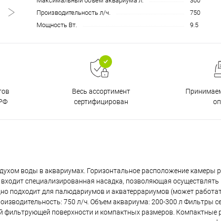
Максимальный объем аквариума л.
300
Производительность л/ч.
750
Мощность Вт.
9.5
тов
Принимаем
Весь ассортимент
РФ
о
сертифицирован
здухом воды в аквариумах. Горизонтальное расположение камеры р
т входит специализированная насадка, позволяющая осуществлять
но подходит для палюдариумов и акватеррариумов (может работат
изводительность: 750 л/ч. Объем аквариума: 200-300 л Фильтры се
ой фильтрующей поверхности и компактных размеров. Компактные