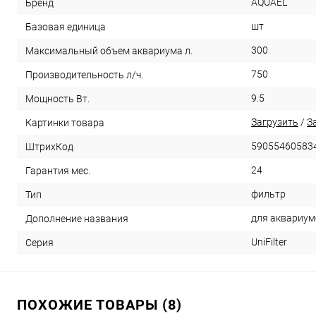
AQUAEL
Бренд
шт
Базовая единица
300
Максимальный объем аквариума л.
750
Производительность л/ч.
9.5
Мощность Вт.
Загрузить
/
З
Картинки товара
59055460583
ШтрихКод
24
Гарантия мес.
фильтр
Тип
для аквариум
Дополнение названия
UniFilter
Серия
ПОХОЖИЕ ТОВАРЫ (8)