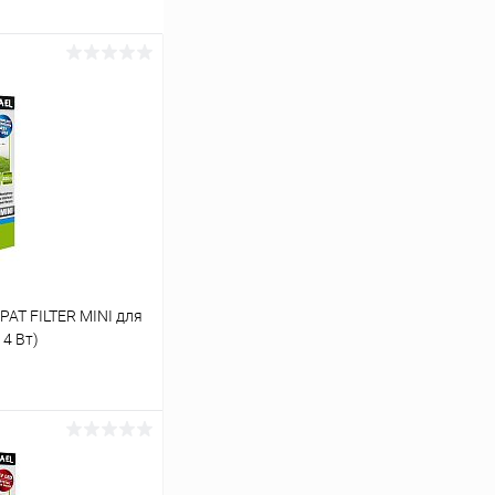
AT FILTER MINI для
 4 Вт)
ину