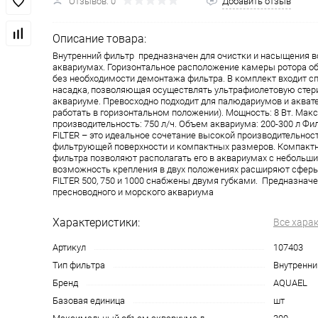
Отзывов: 0
Добавить отзыв
Описание товара:
Внутренний фильтр предназначен для очистки и насыщения в
аквариумах. Горизонтальное расположение камеры ротора об
без необходимости демонтажа фильтра. В комплект входит с
насадка, позволяющая осуществлять ультрафиолетовую стер
аквариуме. Превосходно подходит для палюдариумов и аква
работать в горизонтальном положении). Мощность: 8 Вт. Мак
производительность: 750 л/ч. Объем аквариума: 200-300 л Фи
FILTER – это идеальное сочетание высокой производительнос
фильтрующей поверхности и компактных размеров. Компак
фильтра позволяют располагать его в аквариумах с небольши
возможность крепления в двух положениях расширяют сферы
FILTER 500, 750 и 1000 снабжены двумя губками. Предназначе
пресноводного и морского аквариума
Характеристики:
Все хара
Артикул
107403
Тип фильтра
Внутренни
Бренд
AQUAEL
Базовая единица
шт