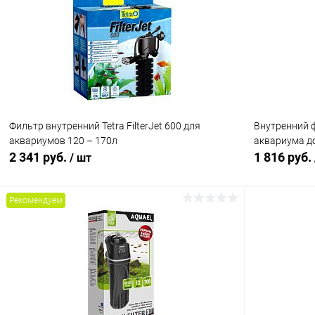
Купить в 1 клик
Сравнение
Купить в 1
В избранное
В наличии
В избранн
Фильтр внутренний Tetra FilterJet 600 для
Внутренний 
аквариумов 120 – 170л
аквариума до 
2 341 руб.
1 816 руб.
/ шт
Рекомендуем
В корзину
Купить в 1 клик
Сравнение
Купить в 1
В избранное
В наличии
В избранн