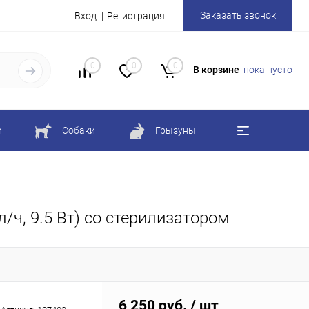
Заказать звонок
Вход
Регистрация
0
0
0
В корзине
пока пусто
и
Собаки
Грызуны
/ч, 9.5 Вт) со стерилизатором
6 250 руб.
/ шт