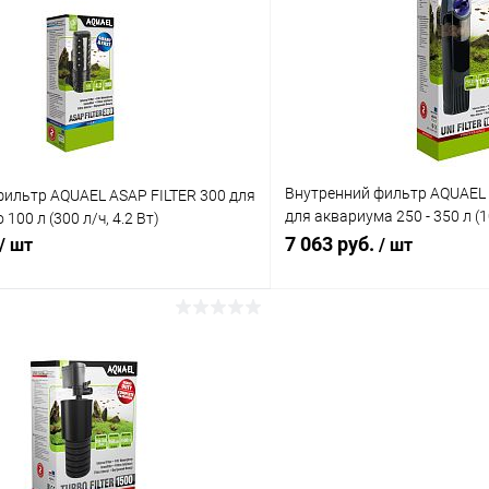
 клик
Сравнение
Купить в 1 клик
ое
В наличии
В избранное
Внутренний фильтр AQUAEL 
фильтр AQUAEL ASAP FILTER 300 для
для аквариума 250 - 350 л (10
100 л (300 л/ч, 4.2 Вт)
стерилизатором
7 063 руб.
/ шт
/ шт
В корзину
В корз
 клик
Сравнение
Купить в 1 клик
ое
В наличии
В избранное