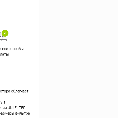
 все способы
Принимаем заказы на сайте
Проф
платы
круглосуточно
отора облегчает
ь в
рии UNI FILTER –
 размеры фильтра