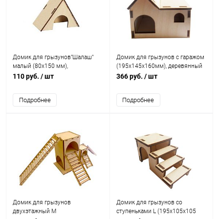
Домик для грызунов"Шалаш"
Домик для грызунов с гаражом
малый (80х150 мм),
(195х145х160мм), деревянный
деревянный
110 руб.
/ шт
366 руб.
/ шт
Подробнее
Подробнее
Домик для грызунов
Домик для грызунов со
двухэтажный M
ступеньками L (195х105х105