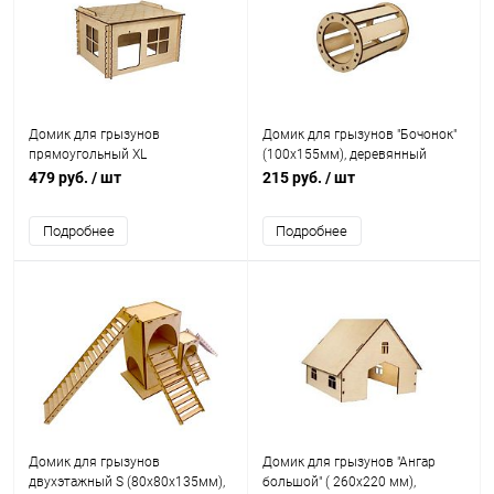
Домик для грызунов
Домик для грызунов "Бочонок"
прямоугольный XL
(100х155мм), деревянный
(230х170х130мм), деревянный
479 руб.
/ шт
215 руб.
/ шт
Подробнее
Подробнее
Домик для грызунов
Домик для грызунов "Ангар
двухэтажный S (80х80х135мм),
большой" ( 260х220 мм),