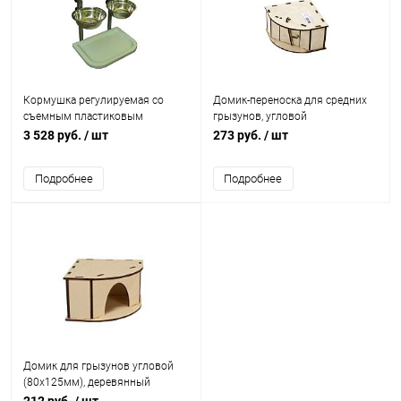
Кормушка регулируемая со
Домик-переноска для средних
съемным пластиковым
грызунов, угловой
поддоном h-45 см, 2
(180х130х75выс/мм),
3 528 руб.
/ шт
273 руб.
/ шт
метал.миски (1 л )
деревянный
Подробнее
Подробнее
Домик для грызунов угловой
(80х125мм), деревянный