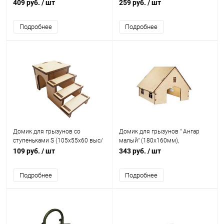
(110х110х185мм), деревянный
выс/мм), деревянный
409 руб.
/ шт
259 руб.
/ шт
Подробнее
Подробнее
Домик для грызунов со
Домик для грызунов " Ангар
ступеньками S (105х55х60 выс/
малый" (180х160мм),
мм), деревянный
деревянный
109 руб.
/ шт
343 руб.
/ шт
Подробнее
Подробнее