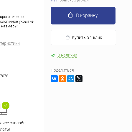
+ 11
Бонусных рублей
В корзину
торого можно
кологичное укрытие
. Размеры:
Купить в 1 клик
ктеристики
В наличии
Поделиться
7078
 все способы
Принимаем заказы на сайте
Проф
платы
круглосуточно