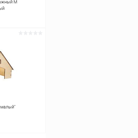
тажный M
ный
ину
Сравнение
В наличии
 малый"