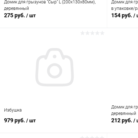
Домик для грызунов "Сыр" L (200х130х80мм),
Домик для гр
деревянный
в упаковке/
275 руб.
154 руб.
/ шт
/
В корзину
Купить в 1 клик
Сравнение
Купить в 1
В избранное
В наличии
В избранн
Домик для гр
Избушка
деревянный
979 руб.
212 руб.
/ шт
/