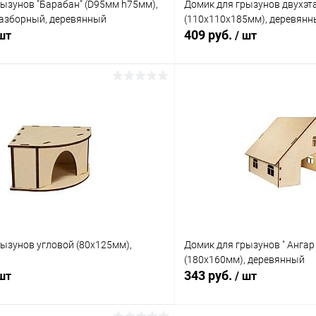
ызунов "Барабан" (D95мм h75мм),
Домик для грызунов двухэ
разборный, деревянный
(110х110х185мм), деревян
409 руб.
 шт
/ шт
В корзину
В корз
 клик
Сравнение
Купить в 1 клик
ое
В наличии
В избранное
ызунов угловой (80х125мм),
Домик для грызунов " Ангар
(180х160мм), деревянный
343 руб.
 шт
/ шт