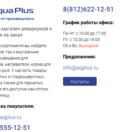
8(812)622-12-51
График работы офиса:
-магазин аквариумов и
Пн-Чт: с 10:00 до 17:00
к на заказ
Пт: с 10:00 до 16:00
ссортименте вы найдете
Сб и Вс:
Выходной
е, так и внутренние
Предложения:
освещение для
в, нагреватели, корма для
info@aqplus.ru
в рыб. У нас есть товары
тых и гладкошерстных
Контакты
 а также для пернатых
е это доступно как оптом,
зницу.
ка покупателя:
aqplus.ru
)555-12-51