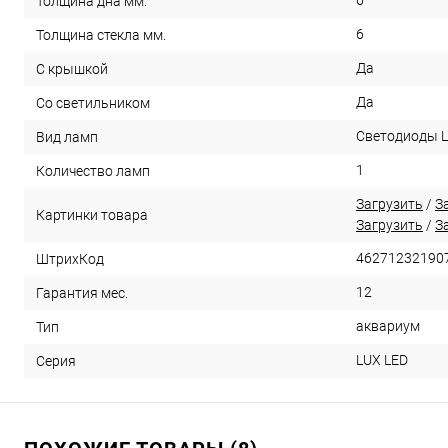
Толщина дна мм.
6
Толщина стекла мм.
Да
С крышкой
Да
Со светильником
Светодиоды 
Вид ламп
1
Количество ламп
Загрузить
/
З
Картинки товара
Загрузить
/
З
46271232190
ШтрихКод
12
Гарантия мес.
аквариум
Тип
LUX LED
Серия