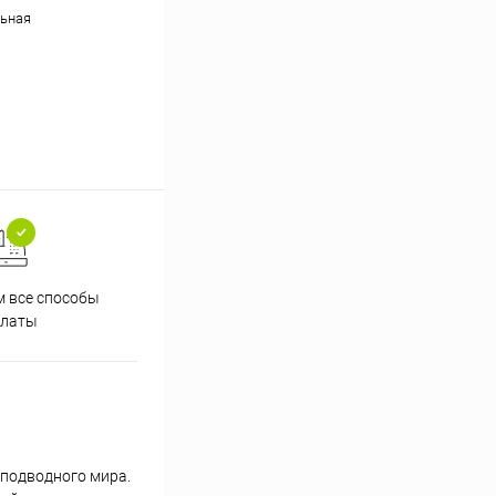
ьная
 все способы
Принимаем заказы на сайте
Проф
платы
круглосуточно
 подводного мира.