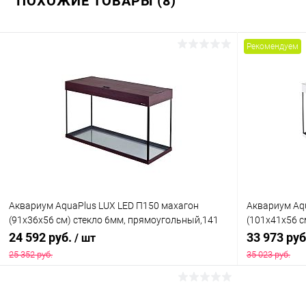
ПОХОЖИЕ ТОВАРЫ (8)
Рекомендуем
Аквариум AquaPlus LUX LED П150 махагон
Аквариум Aq
(91х36х56 см) стекло 6мм, прямоугольный,141
(101х41х56 см
л., аквариумный коврик
с лампами Т8
24 592 руб.
33 973 ру
/ шт
25 352 руб.
35 023 руб.
В корзину