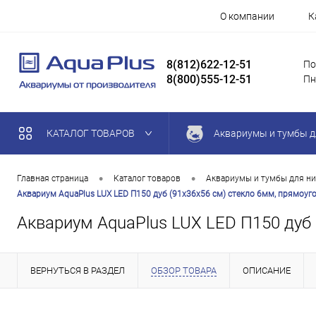
О компании
К
8(812)622-12-51
По
8(800)555-12-51
Пн
КАТАЛОГ ТОВАРОВ
Аквариумы и тумбы д
•
•
Главная страница
Каталог товаров
Аквариумы и тумбы для ни
Аквариум AquaPlus LUX LED П150 дуб (91х36х56 см) стекло 6мм, прямоуг
Аквариум AquaPlus LUX LED П150 дуб 
ВЕРНУТЬСЯ В РАЗДЕЛ
ОБЗОР ТОВАРА
ОПИСАНИЕ