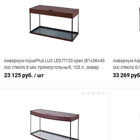
Купить в 1 клик
Сравнение
Купить в 1
В избранное
Под заказ
В избранн
Аквариум AquaPlus LUX LED П120 орех (81х36х49
Аквариум Aq
см) стекло 6 мм, прямоугольный, 105 л., аквар.
см) стекло 6/
коврик
лампами Т8 2
23 125 руб.
33 269 ру
/ шт
В корзину
Купить в 1 клик
Сравнение
Купить в 1
В избранное
В наличии
В избранн