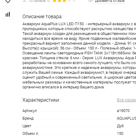
Отзывов: 0
Добавить отзыв
Описание товара:
Аквариум AquaPlus LUX LED П150 - интерьерный аквариум с
пропорциями, которые способствуют раскрытию изящества п
Такой аквариум создан для размещения в общественном пом
находиться все время на виду. Яркие подвижные малавийские
прекрасный вариант заполнения данной модели. - Длина: 91 см
Высота(с крышкой): 56 см - Объем: 150 л - Полезный объем: 141 
Освещение:лампы светодиодные FISH TANK 2х11Вт/685мм: бел
красная- Толщина стекла: 6 мм - Серия: LUX Аквариумы Aqua P
разработаны на основании всего самого лучшего, что было со
аквариумистике. Это крепкие и надежные аквариумы, которые
служить Вашей семье. Каждый аквариумист, в первую очередь
оценит удобный и современный светильник. А широкая цветов
мебельным размеры и качественные материалы послужат то
органично вписался в интерьер Вашего дома.
Характеристики:
Все хара
Артикул
a19070
Бренд
AQUAPLU
Цвет
Дуб
Объем л.
150