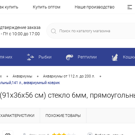
ак купить
Купить оптом
Наше производство
дтверждение заказа
 - Пт с 10:00 до 17:00
ля них
Рыбки
Рептилии
Кошк
•
•
•
х
Аквариумы
Аквариумы от 112 л. до 200 л.
ольный,141 л., аквариумный коврик
(91х36х56 см) стекло 6мм, прямоугольн
ХАРАКТЕРИСТИКИ
ПОХОЖИЕ ТОВАРЫ