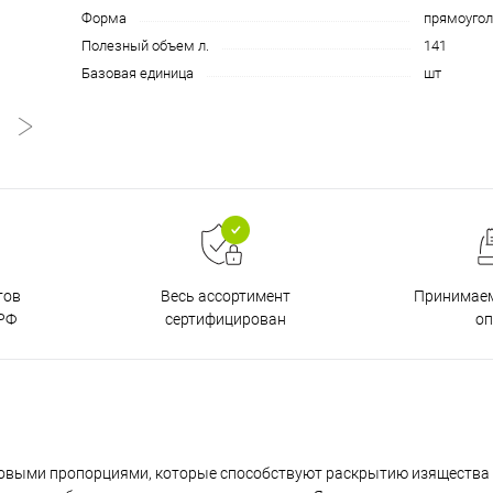
Форма
прямоугол
Полезный объем л.
141
Базовая единица
шт
тов
Принимаем
Весь ассортимент
РФ
о
сертифицирован
идовыми пропорциями, которые способствуют раскрытию изящества