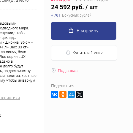
Артикул:
a19070
24 592 руб.
/ шт
+ 761
Бонусных рублей
 видовыми
одводного мира.
В корзину
ещении, чтобы
 цихлиды -
 - Ширина: 36 см -
л - Вес: 33 кг -
о-синяя, бело-
Купить в 1 клик
lus серии LUX -
здано в
 долго будут
Под заказ
, по достоинству
ая палитра, кратные
му, чтобы аквариум
Поделиться
ктеристики
S