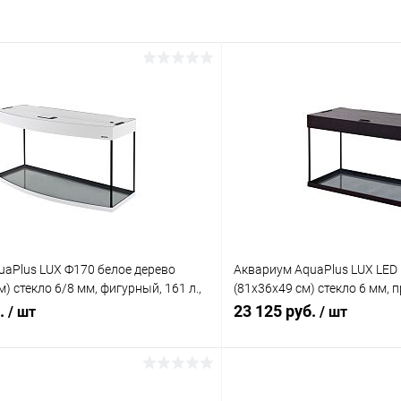
uaPlus LUX Ф170 белое дерево
Аквариум AquaPlus LUX LED
) стекло 6/8 мм, фигурный, 161 л.,
(81х36х49 см) стекло 6 мм,
 2х30 Вт, аквар. коврик
л., аквар. коврик
б.
23 125 руб.
/ шт
/ шт
В корзину
В корз