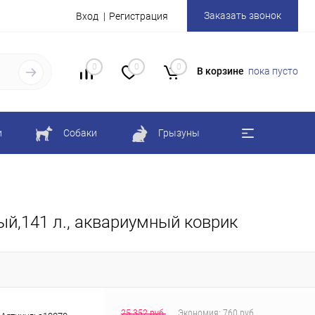
Заказать звонок
Вход
Регистрация
0
0
0
В корзине
пока пусто
и
Собаки
Грызуны
ый,141 л., аквариумный коврик
25 352 руб.
Экономия:
760 руб.