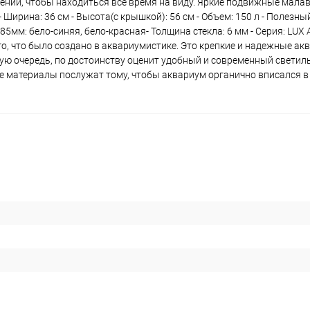
нии, чтобы находиться все время на виду. Яркие подвижные малав
Ширина: 36 см - Высота(с крышкой): 56 см - Объем: 150 л - Полезный
85мм: бело-синяя, бело-красная- Толщина стекла: 6 мм - Серия: LU
го, что было создано в аквариумистике. Это крепкие и надежные а
ую очередь, по достоинству оценит удобный и современный светил
 материалы послужат тому, чтобы аквариум органично вписался в