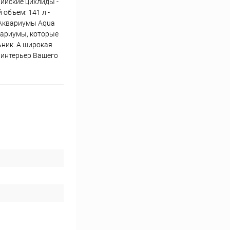
ийские цихлиды -
 объем: 141 л -
X Аквариумы Aqua
квариумы, которые
ьник. А широкая
 интерьер Вашего