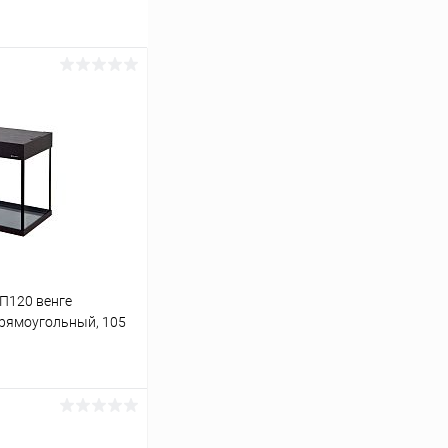
 П120 венге
 прямоугольный, 105
ину