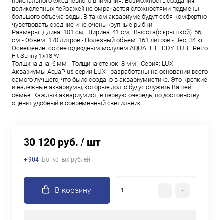
пристального ежедневного внимания. Возможность создания
великолепных пейзажей не омрачается сложностями подмены
большого объема воды. В таком аквариуме будут себя комфортно
чувствовать средние и не очень крупные рыбки.
Размеры: Длина: 101 см; Ширина: 41 см; Высота(с крышкой): 56
см - Объём: 170 литров - Полезный объем: 161 литров - Вес: 34 кг
Освещение: со светодиодным модулем AQUAEL LEDDY TUBE Retro
Fit Sunny 1х18 W
Толщина дна: 6 мм - Толщина стенок: 8 мм - Серия: LUX
Аквариумы AquaPlus серии LUX - разработаны на основании всего
самого лучшего, что было создано в аквариумистике. Это крепкие
и надежные аквариумы, которые долго будут служить Вашей
семье. Каждый аквариумист, в первую очередь, по достоинству
оценит удобный и современный светильник.
30 120 руб.
/ шт
+ 904
Бонусных рублей
В корзину