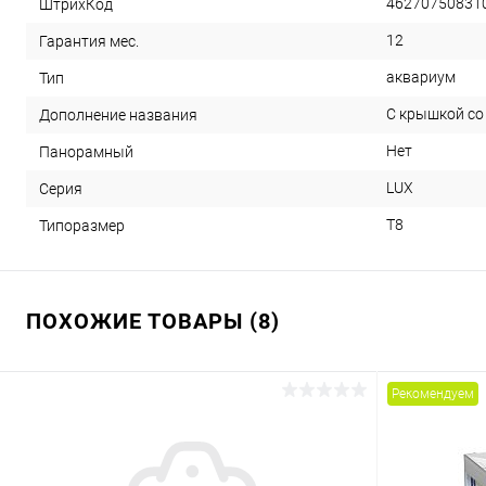
46270750831
ШтрихКод
12
Гарантия мес.
аквариум
Тип
С крышкой со
Дополнение названия
Нет
Панорамный
LUX
Серия
T8
Типоразмер
ПОХОЖИЕ ТОВАРЫ (8)
Рекомендуем