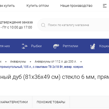
ак купить
Купить оптом
Наше производство
дтверждение заказа
 - Пт с 10:00 до 17:00
ля них
Рыбки
Рептилии
Кошк
•
•
•
х
Аквариумы
Аквариумы от 112 л. до 200 л.
рямоугольный, 105 л., с лампами Т8 2х18 Вт, аквар. коврик
ый дуб (81х36х49 см) стекло 6 мм, прям
ХАРАКТЕРИСТИКИ
ПОХОЖИЕ ТОВАРЫ