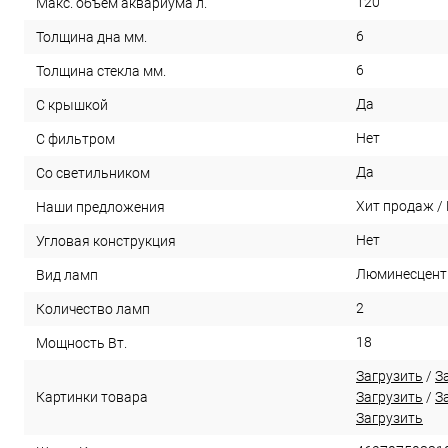
120
Макс. объем аквариума л.
6
Толщина дна мм.
6
Толщина стекла мм.
Да
С крышкой
Нет
С фильтром
Да
Со светильником
Хит продаж /
Наши предложения
Нет
Угловая конструкция
Люминесцент
Вид ламп
2
Количество ламп
18
Мощность Вт.
Загрузить
/
З
Картинки товара
Загрузить
/
З
Загрузить