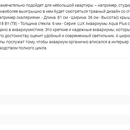
замечательно подойдет для небольшой квартиры – например, студи
 наиболее выигрышно в нем будет смотреться травный дизайн со 
мер скаляриями. - Длина: 81 см - Ширина: 36 см - Высота(с крышк
х18 Вт (Т8) - Толщина стекла: 6 мм - Серия: LUX Аквариумы Aqua Plus с
дано в аквариумистике. Это крепкие и надежные аквариумы, которы
 по достоинству оценит удобный и современный светильник. А широ
ы послужат тому, чтобы аквариум органично вписался в интерьер
водством полного цикла.