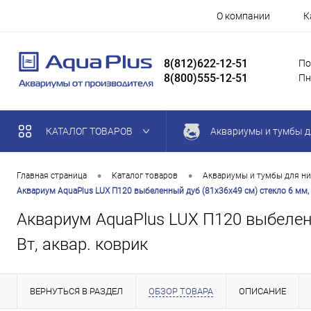
О компании
К
8(812)622-12-51
По
8(800)555-12-51
Пн
КАТАЛОГ ТОВАРОВ
Аквариумы и тумбы д
•
•
Главная страница
Каталог товаров
Аквариумы и тумбы для ни
Аквариум AquaPlus LUX П120 выбеленный дуб (81х36х49 см) стекло 6 мм, п
Аквариум AquaPlus LUX П120 выбеленн
Вт, аквар. коврик
ВЕРНУТЬСЯ В РАЗДЕЛ
ОБЗОР ТОВАРА
ОПИСАНИЕ