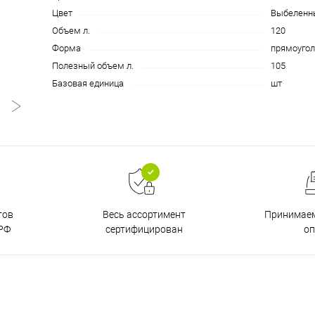
Цвет
Выбеленн
Объем л.
120
Форма
прямоугол
Полезный объем л.
105
Базовая единица
шт
тов
Принимаем
Весь ассортимент
РФ
о
сертифицирован