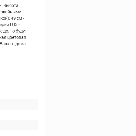
и. Высота
спокойными
ой): 49 см -
ерии LUX -
е долго будут
кая цветовая
 Вашего дома.