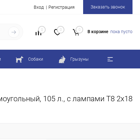
Заказать звонок
Вход
Регистрация
0
0
0
В корзине
пока пусто
и
Собаки
Грызуны
оугольный, 105 л., с лампами Т8 2х18