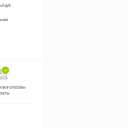
ый дуб
ьная
 все способы
Принимаем заказы на сайте
Проф
платы
круглосуточно