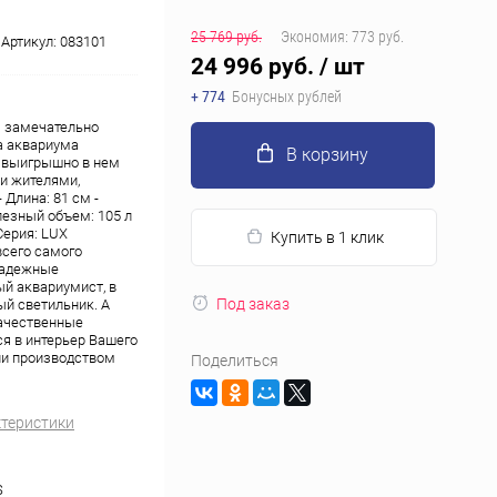
25 769 руб.
Экономия:
773 руб.
Артикул:
083101
24 996 руб.
/ шт
+ 774
Бонусных рублей
я замечательно
а аквариума
В корзину
е выигрышно в нем
и жителями,
Длина: 81 см -
олезный объем: 105 л
 Серия: LUX
Купить в 1 клик
всего самого
 надежные
ый аквариумист, в
Под заказ
ый светильник. А
качественные
я в интерьер Вашего
ии производством
Поделиться
ктеристики
S