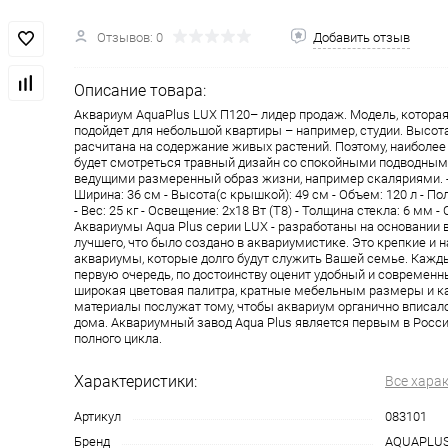
Отзывов: 0
Добавить отзыв
Описание товара:
Аквариум AquaPlus LUX П120– лидер продаж. Модель, котора
подойдет для небольшой квартиры – например, студии. Высот
расчитана на содержание живых растений. Поэтому, наиболе
будет смотреться травный дизайн со спокойными подводным
ведущими размеренный образ жизни, например скаляриями. - 
Ширина: 36 см - Высота(с крышкой): 49 см - Объем: 120 л - П
- Вес: 25 кг - Освещение: 2х18 Вт (Т8) - Толщина стекла: 6 мм -
Аквариумы Aqua Plus серии LUX - разработаны на основании 
лучшего, что было создано в аквариумистике. Это крепкие и
аквариумы, которые долго будут служить Вашей семье. Кажд
первую очередь, по достоинству оценит удобный и современн
широкая цветовая палитра, кратные мебельным размеры и 
материалы послужат тому, чтобы аквариум органично вписалс
дома. Аквариумный завод Aqua Plus является первым в Росс
полного цикла.
Характеристики:
Все хара
Артикул
083101
Бренд
AQUAPLU