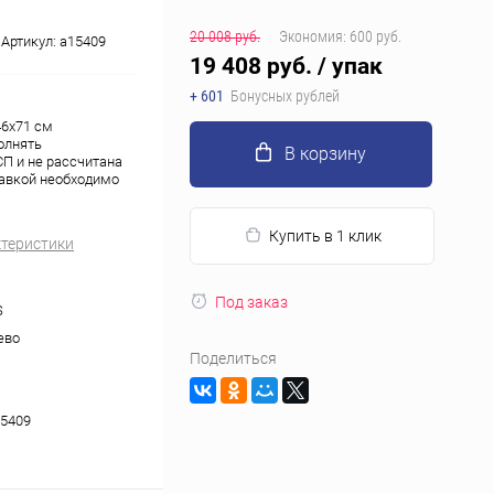
20 008 руб.
Экономия:
600 руб.
Артикул:
a15409
19 408 руб.
/ упак
+ 601
Бонусных рублей
46x71 см
олнять
В корзину
П и не рассчитана
тавкой необходимо
Купить в 1 клик
ктеристики
Под заказ
S
ево
Поделиться
5409