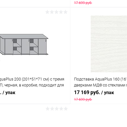
17 699 руб.
В корзину
В корз
 клик
Сравнение
Купить в 1 клик
ое
Под заказ
В избранное
uaPlus 200 (201*51*71 см) с тремя
Подставка AquaPlus 160 (16
, черная, в коробке, подходит для
дверками МДФ со стеклами 
риума LUX П700
дерево в коробке , ПВХ
б.
17 169 руб.
/ упак
/ упак
17 699 руб.
В корзину
В корз