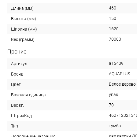
460
Длина (мм)
150
Высота (мм)
1620
Ширина (мм)
70000
Вес (грамм)
Прочие
a15409
Артикул
AQUAPLUS
Бренд
Белое дерево
Цвет
упак
Базовая единица
70
Вес кг.
46271232154
ШтрихКод
тумба
Тип
две дверки Д
Дополнение названия