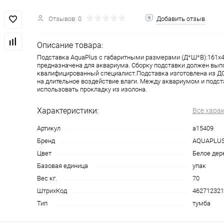
Отзывов: 0
Добавить отзыв
Описание товара:
Подставка AquaPlus с габаритными размерами (Д*Ш*В):161x
предназначена для аквариума. Сборку подставки должен вып
квалифицированный специалист.Подставка изготовлена из ДС
на длительное воздействие влаги. Между аквариумом и подс
использовать прокладку из изолона.
Характеристики:
Все хара
Артикул
a15409
Бренд
AQUAPLU
Цвет
Белое дер
Базовая единица
упак
Вес кг.
70
ШтрихКод
462712321
Тип
тумба