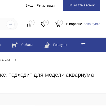
Заказать звонок
Вход
Регистрация
0
0
0
В корзине
пока пусто
и
Собаки
Грызуны
•
рки ДСП
бке, подходит для модели аквариума