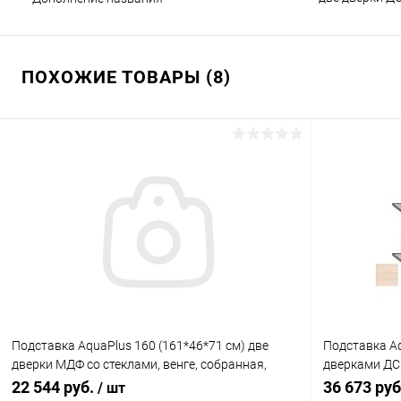
ПОХОЖИЕ ТОВАРЫ (8)
Подставка AquaPlus 160 (161*46*71 см) две
Подставка Aq
дверки МДФ со стеклами, венге, собранная,
дверками ДС
подходит для модели аквариума LUX П540
подходит дл
22 544 руб.
36 673 ру
/ шт