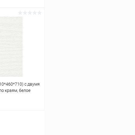
ину
Сравнение
Под заказ
10*460*710) с двумя
по краям, белое
ину