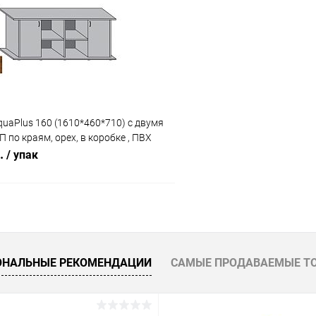
 клик
Сравнение
Купить в 1 клик
ое
Под заказ
В избранное
uaPlus 160 (1610*460*710) с двумя
 по краям, орех, в коробке , ПВХ
б.
/ упак
В корзину
 клик
Сравнение
ОНАЛЬНЫЕ РЕКОМЕНДАЦИИ
САМЫЕ ПРОДАВАЕМЫЕ Т
ое
Под заказ