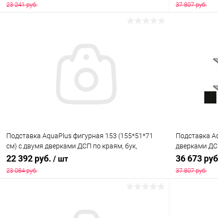
23 241 руб.
37 807 руб.
В корзину
Купить в 1 клик
Сравнение
Купить в 1
В избранное
Под заказ
В избранн
Подставка AquaPlus фигурная 153 (155*51*71
Подставка Aq
см) с двумя дверками ДСП по краям, бук,
дверками ДСП
собранная, подходит для модели аквариума LUX
модели аква
22 392 руб.
36 673 ру
/ шт
Ф380
23 084 руб.
37 807 руб.
В корзину