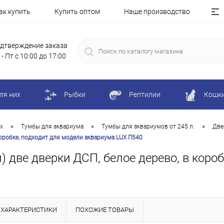
ак купить
Купить оптом
Наше производство
дтверждение заказа
 - Пт с 10:00 до 17:00
ля них
Рыбки
Рептилии
Кошк
•
•
•
х
Тумбы для аквариума
Тумбы для аквариумов от 245 л.
Две
 коробке, подходит для модели аквариума LUX П540
) две дверки ДСП, белое дерево, в коро
ХАРАКТЕРИСТИКИ
ПОХОЖИЕ ТОВАРЫ