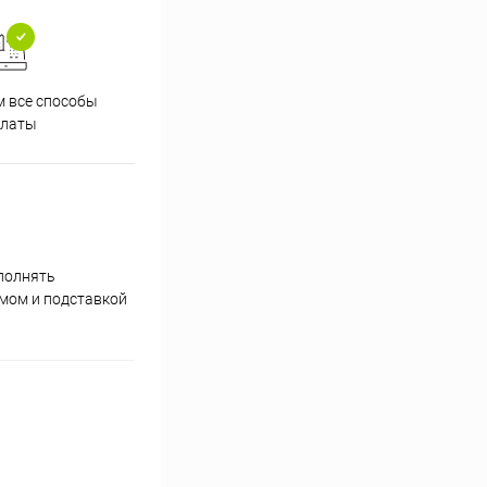
 все способы
Принимаем заказы на сайте
Проф
платы
круглосуточно
полнять
умом и подставкой