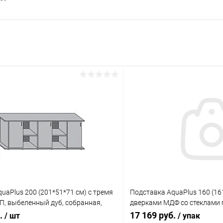
uaPlus 200 (201*51*71 см) с тремя
Подставка AquaPlus 160 (16
П, выбеленный дуб, собранная,
дверками МДФ со стеклами п
я модели аквариума LUX П700
коробке , ПВХ
б.
17 169 руб.
/ шт
/ упак