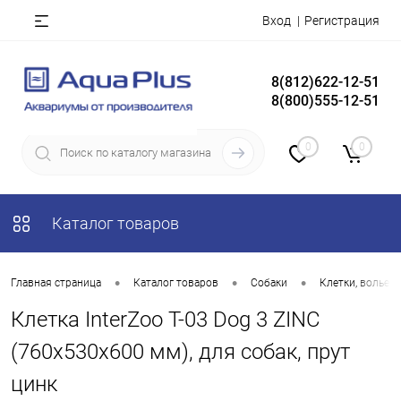
Вход
Регистрация
8(812)622-12-51
8(800)555-12-51
0
0
Каталог товаров
•
•
•
Главная страница
Каталог товаров
Собаки
Клетки, вольер
Клетка InterZoo T-03 Dog 3 ZINC
(760х530х600 мм), для собак, прут
цинк