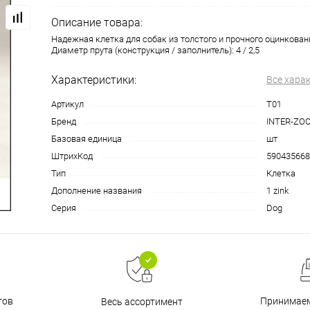
Описание товара:
Надежная клетка для собак из толстого и прочного оцинкованн
Диаметр прута (конструкция / заполнитель): 4 / 2,5
Характеристики:
Все хара
Артикул
T01
Бренд
INTER-ZO
Базовая единица
шт
ШтрихКод
590435668
Тип
Клетка
Дополнение названия
1 zink
Серия
Dog
тов
Принимаем
Весь ассортимент