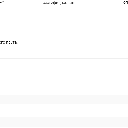
РФ
о
сертифицирован
го прута.