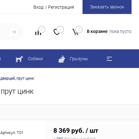
Заказать звонок
Вход
Регистрация
0
0
0
В корзине
пока пусто
и
Собаки
Грызуны
 дверцей, прут цинк
 прут цинк
8 369 руб.
/ шт
Артикул:
T01