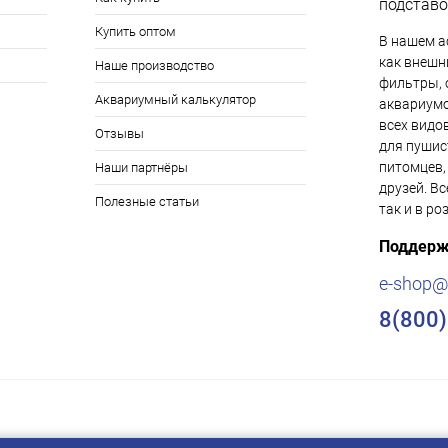
подставо
Купить оптом
В нашем а
как внешни
Наше производство
фильтры, 
Аквариумный калькулятор
аквариумо
всех видо
Отзывы
для пушис
питомцев,
Наши партнёры
друзей. Вс
Полезные статьи
так и в ро
Поддерж
e-shop@
8(800