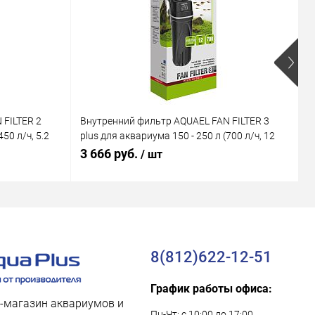
 FILTER 2
Внутренний фильтр AQUAEL FAN FILTER 3
В
50 л/ч, 5.2
plus для аквариума 150 - 250 л (700 л/ч, 12
M
Вт)
В
3 666 руб.
1
/ шт
8(812)622-12-51
График работы офиса:
-магазин аквариумов и
Пн-Чт: с 10:00 до 17:00