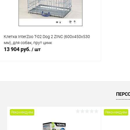
Клетка InterZoo T-02 Dog 2 ZINC (600х450х530
мм), для собак, прут цинк
13 904 руб.
/ шт
В корзину
Купить в 1 клик
Сравнение
ПЕРС
В избранное
В наличии
Рекомендуем
Рекомендуем