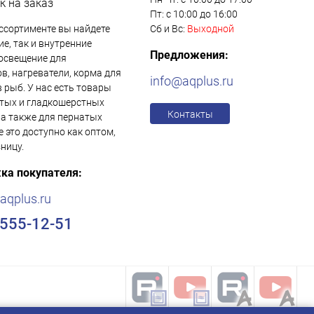
к на заказ
Пт: с 10:00 до 16:00
ссортименте вы найдете
Сб и Вс:
Выходной
е, так и внутренние
Предложения:
освещение для
в, нагреватели, корма для
info@aqplus.ru
в рыб. У нас есть товары
тых и гладкошерстных
Контакты
 а также для пернатых
е это доступно как оптом,
зницу.
ка покупателя:
aqplus.ru
)555-12-51