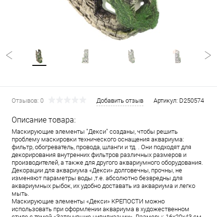
Отзывов: 0
Добавить отзыв
Артикул:
D250574
Описание товара:
Маскирующие элементы "Декси" созданы, чтобы решить
проблему маскировки технического оснащения аквариума:
фильтр, обогреватель, провода, шланги и тд. . Они подходят для
декорирования внутренних фильтров различных размеров и
производителей, а также для другого аквариумного оборудования.
Декорации для аквариума «Декси» долговечны, прочны, не
изменяют параметры воды ,т.е. абсолютно безвредны для
аквариумных рыбок, их удобно доставать из аквариума и легко
мыть.
Маскирующие элементы «Декси» КРЕПОСТИ можно
использовать при оформлении аквариума в художественном
стиле с темой «Затонувшие цивилизации». Размеры: 16х20х43 см