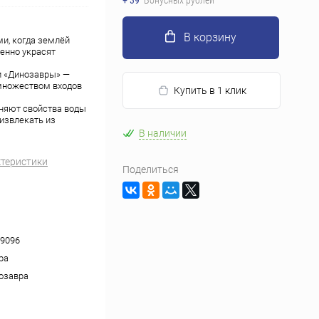
+ 39
Бонусных рублей
В корзину
и, когда землёй
енно украсят
и «Динозавры» —
 множеством входов
Купить в 1 клик
еняют свойства воды
 извлекать из
В наличии
ктеристики
Поделиться
9096
ра
озавра