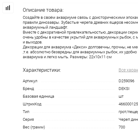
Описание товара:
Создайте в своём аквариуме связь с доисторическими эпохам
правили динозавры. Зубастые черепа древних ящеров несомн
аквариумный ландшафт.
Вместе с декоративной привлекательностью, декорации сери
очень удобны в качестве укрытий для аквариумных рыбок, с
и выходов.
Декорации для аквариума «Декси» долговечны, прочны, не м
,т.е. абсолютно безвредны для аквариумных рыбок, их удобно
аквариума и легко мыть. Размеры: 22х10х11 см
Характеристики:
Все хара
Артикул
D259096
Бренд
DEKSI
Базовая единица
шт
ШтрихКод
466000125
Тип
грот/пеще
Серия
Череп дин
Вес (грамм)
700