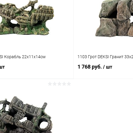
 клик
Сравнение
Купить в 1 клик
ое
В наличии
В избранное
KSI Корабль 22х11х14см
1103 Грот DEKSI Гранит 33х
1 768 руб.
 шт
/ шт
В корзину
В корз
 клик
Сравнение
Купить в 1 клик
ое
В наличии
В избранное