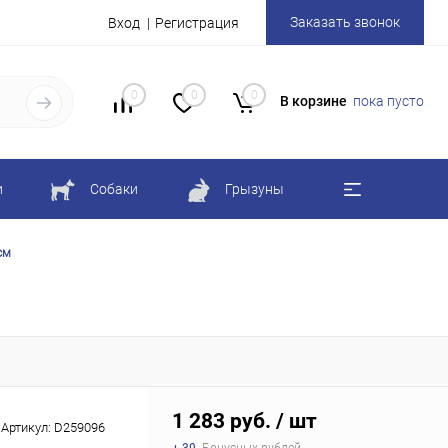
Заказать звонок
Вход
Регистрация
0
0
0
В корзине
пока пусто
и
Собаки
Грызуны
см
1 283 руб.
/ шт
Артикул:
D259096