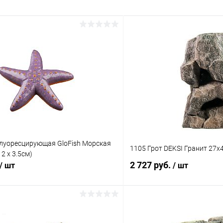
луоресцирующая GloFish Морская
1105 Грот DEKSI Гранит 27х
12 х 3.5см)
2 727 руб.
/ шт
/ шт
В корзину
В корз