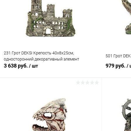
Купить в 1 клик
Сравнение
Купить в 1
В избранное
В наличии
В избранн
231 Грот DEKSI Крепость 40х8х25см,
501 Грот DE
односторонний декоративный элемент
3 638 руб.
979 руб.
/ шт
/
В корзину
Купить в 1 клик
Сравнение
Купить в 1
В избранное
В наличии
В избранн