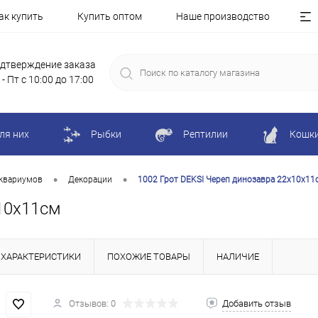
ак купить
Купить оптом
Наше производство
дтверждение заказа
 - Пт с 10:00 до 17:00
ля них
Рыбки
Рептилии
Кошк
•
•
квариумов
Декорации
1002 Грот DEKSI Череп динозавра 22х10х11
х10х11см
ХАРАКТЕРИСТИКИ
ПОХОЖИЕ ТОВАРЫ
НАЛИЧИЕ
Отзывов: 0
Добавить отзыв