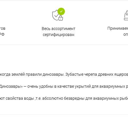
тов
Принимаем
Весь ассортимент
РФ
о
сертифицирован
, когда землёй правили динозавры. Зубастые черепа древних ящеро
«Динозавры» — очень удобны в качестве укрытий для аквариумных р
ют свойства воды ,т.е. абсолютно безвредны для аквариумных рыбо