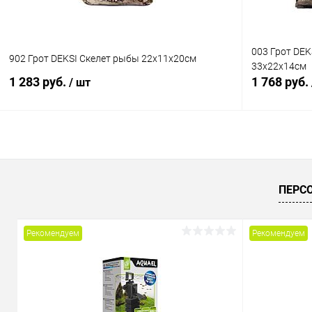
003 Грот DEK
902 Грот DEKSI Скелет рыбы 22х11х20см
33х22х14см
1 283 руб.
1 768 руб.
/ шт
В корзину
Купить в 1 клик
Сравнение
Купить в 1
ПЕРС
В избранное
В наличии
В избранн
Рекомендуем
Рекомендуем