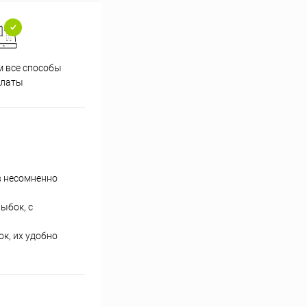
 все способы
Принимаем заказы на сайте
Проф
платы
круглосуточно
в несомненно
ыбок, с
к, их удобно