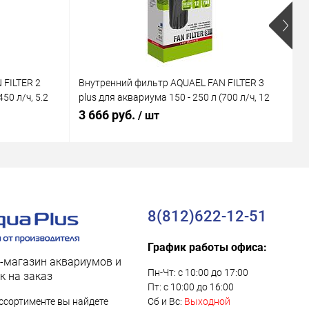
 FILTER 2
Внутренний фильтр AQUAEL FAN FILTER 3
В
50 л/ч, 5.2
plus для аквариума 150 - 250 л (700 л/ч, 12
M
Вт)
В
3 666 руб.
1
/ шт
8(812)622-12-51
График работы офиса:
-магазин аквариумов и
Пн-Чт: с 10:00 до 17:00
к на заказ
Пт: с 10:00 до 16:00
ссортименте вы найдете
Сб и Вс:
Выходной