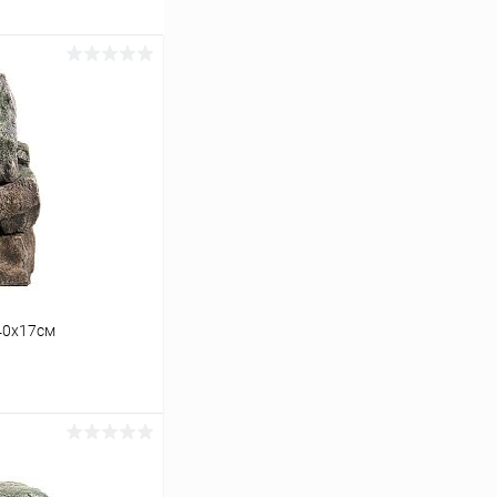
40х17см
ину