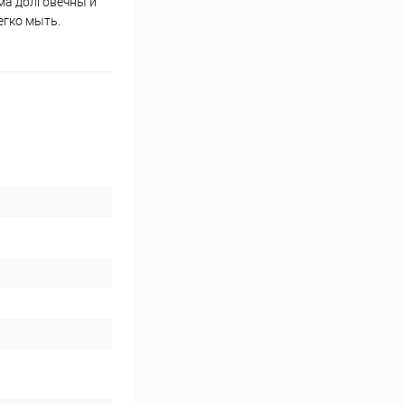
ма долговечны и
егко мыть.