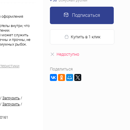
+ 30
Бонусных рублей
Подписаться
я оформления
телы внутри, что
лении.
й может служить
Купить в 1 клик
чны и прочны, не
риумных рыбок.
Недоступно
ктеристики
Поделиться
/
Загрузить
/
/
Загрузить
/
0161