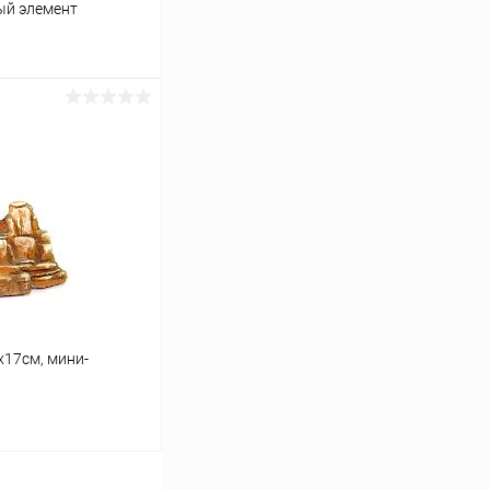
ый элемент
ину
Сравнение
В наличии
х17см, мини-