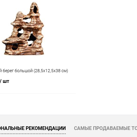
В корзину
В корз
 клик
Сравнение
Купить в 1 клик
ое
В наличии
В избранное
 берег большой (28,5х12,5х38 см)
/ шт
В корзину
 клик
Сравнение
ОНАЛЬНЫЕ РЕКОМЕНДАЦИИ
САМЫЕ ПРОДАВАЕМЫЕ Т
ое
В наличии