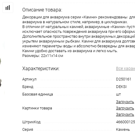
Описание товара:
Декорации для аквариума серии «Камни» рекомендованы дл
аквариума в натуральном стиле, например, в цихлидниках.
В отличии от натуральных камней, аквариумные «Камни» пусто
исключает опасность повреждения аквариума при его оформ
Дополнительное пространство внутри аквариумных декораци
укрытем аквариумным рыбкам. Камни для аквариума долгове
изменяют параметры воды и абсолютно безвредны для аква
Камни удобно доставать из аквариума и легко мыть.
Размеры: 22х11х14 см
Характеристики:
Все хара
Артикул
D250161
Бренд
DEKSI
Базовая единица
шт
Загрузить
Картинки товара
Загрузить
Загрузить
ШтрихКод
466000125
Серия
Камень