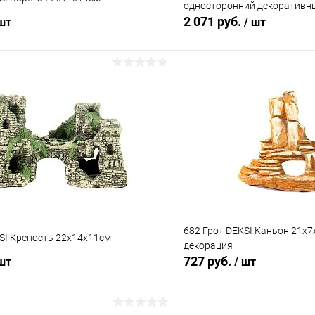
односторонний декоративн
2 071 руб.
 шт
/ шт
В корзину
В корз
 клик
Сравнение
Купить в 1 клик
ое
В наличии
В избранное
682 Грот DEKSI Каньон 21х7
SI Крепость 22х14х11см
декорация
727 руб.
 шт
/ шт