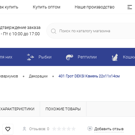
ак купить
Купить оптом
Наше производство
дтверждение заказа
 - Пт с 10:00 до 17:00
ля них
Рыбки
Рептилии
Кошк
•
•
квариумов
Декорации
401 Грот DEKSI Камень 22х11х14см
ХАРАКТЕРИСТИКИ
ПОХОЖИЕ ТОВАРЫ
Отзывов: 0
Добавить отзыв