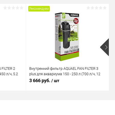
Рекомендуем
Р
 FILTER 2
Внутренний фильтр AQUAEL FAN FILTER 3
В
50 л/ч, 5.2
plus для аквариума 150 - 250 л (700 л/ч, 12
M
Вт)
В
3 666 руб.
1
/ шт