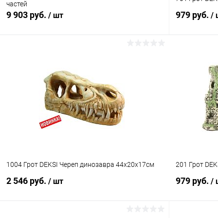
частей
9 903 руб.
979 руб.
/ шт
/
В корзину
Купить в 1 клик
Сравнение
Купить в 1
В избранное
В наличии
В избранн
1004 Грот DEKSI Череп динозавра 44х20х17см
201 Грот DEK
2 546 руб.
979 руб.
/ шт
/