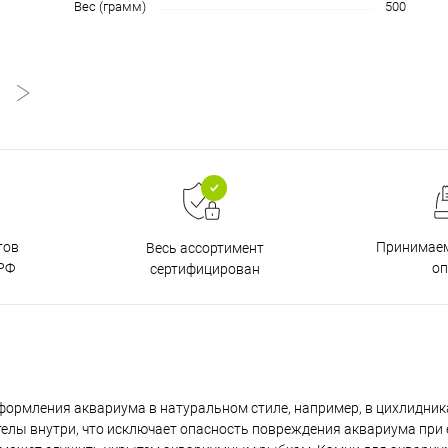
Вес (грамм)
500
тов
Принимаем
Весь ассортимент
РФ
о
сертифицирован
ормления аквариума в натуральном стиле, например, в цихлидник
телы внутри, что исключает опасность повреждения аквариума при 