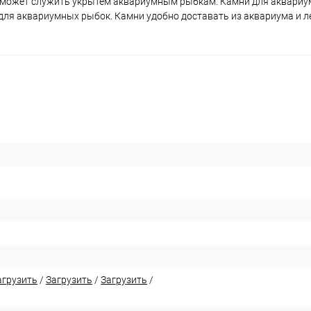
 может служить укрытем аквариумным рыбкам. Камни для аквариу
ля аквариумных рыбок. Камни удобно доставать из аквариума и л
агрузить
/
Загрузить
/
Загрузить
/