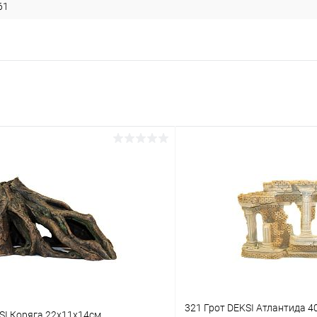
61
321 Грот DEKSI Атлантида 4
SI Коряга 22х11х14см