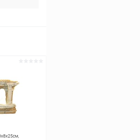
0х8х25см,