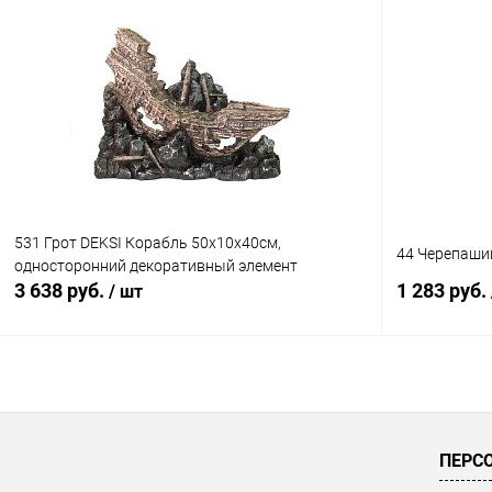
В корзину
Купить в 1 клик
Сравнение
Купить в 1
В избранное
В наличии
В избранн
531 Грот DEKSI Корабль 50х10х40см,
44 Черепаший
односторонний декоративный элемент
3 638 руб.
1 283 руб.
/ шт
В корзину
Купить в 1 клик
Сравнение
Купить в 1
ПЕРС
В избранное
В наличии
В избранн