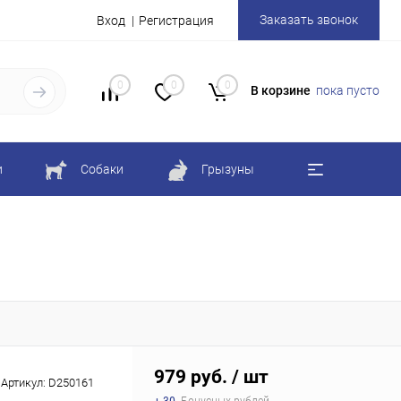
Заказать звонок
Вход
Регистрация
0
0
0
В корзине
пока пусто
и
Собаки
Грызуны
979 руб.
/ шт
Артикул:
D250161