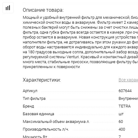
Описание товара:
Мощный и удобный внутренний фильтр для механической, био
химической очистки воды в аквариуме. Фильтр имеет 2 камер
полезных бактерий могут быть снижены за счет очистки лиш
фильтра, одна губка фильтра всегда остается в камере ,при о
прибор остается в аквариуме. Новая конструкция устройства
наполнители фильтра, не дотрагиваясь при этом руками до фи
оборот воды настраивается индивидуально для каждого акв
на 180 градусов выходные сопла, дополнительный забор воз
регулируемой системы Venturi. Красивый и компактный дизай
много места, стабильные присоски, позволяющие фильтру бы
прикрепленным к поверхности
Характеристики:
Все хара
Артикул
607644
Тип фильтра
Внутренни
Бренд
TETRA
Базовая единица
шт
Максимальный объем аквариума л.
60
Производительность л/ч.
400
Мощность Вт.
7