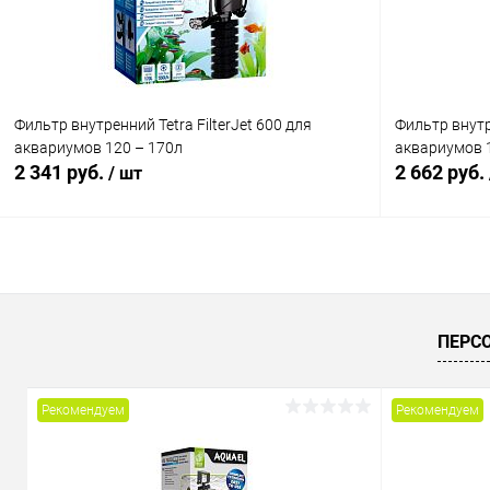
Фильтр внутренний Tetra FilterJet 600 для
Фильтр внутре
аквариумов 120 – 170л
аквариумов 
2 341 руб.
2 662 руб.
/ шт
В корзину
Купить в 1 клик
Сравнение
Купить в 1
ПЕРС
В избранное
В наличии
В избранн
Рекомендуем
Рекомендуем