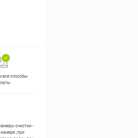
 все способы
Принимаем заказы на сайте
Проф
платы
круглосуточно
камеры очистки -
 камере ,при