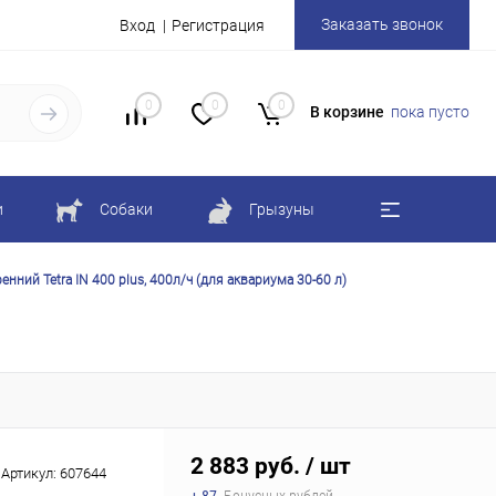
Заказать звонок
Вход
Регистрация
0
0
0
В корзине
пока пусто
и
Собаки
Грызуны
нний Tetra IN 400 plus, 400л/ч (для аквариума 30-60 л)
2 883 руб.
/ шт
Артикул:
607644