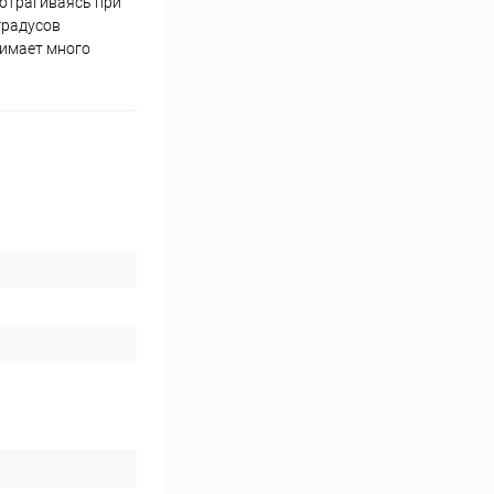
дотрагиваясь при
градусов
нимает много