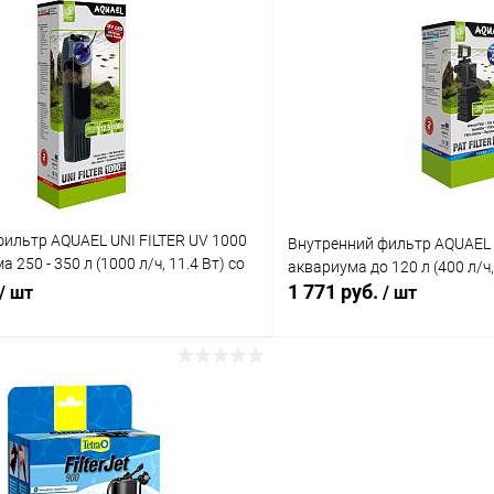
В корзину
В корз
 клик
Сравнение
Купить в 1 клик
ое
В наличии
В избранное
ильтр AQUAEL UNI FILTER UV 1000
Внутренний фильтр AQUAEL P
 250 - 350 л (1000 л/ч, 11.4 Вт) со
аквариума до 120 л (400 л/ч,
ром
1 771 руб.
/ шт
/ шт
В корзину
В корз
 клик
Сравнение
Купить в 1 клик
ое
В наличии
В избранное