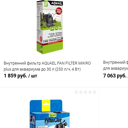
В корзину
Купить в 1 клик
Сравнение
Купить в 1
В избранное
В наличии
В избранн
Внутренний ф
Внутренний фильтр AQUAEL FAN FILTER MIKRO
для аквариума
plus для аквариума до 30 л (250 л/ч, 4 Вт)
стерилизато
1 859 руб.
7 063 руб.
/ шт
В корзину
Купить в 1 клик
Сравнение
Купить в 1
В избранное
В наличии
В избранн