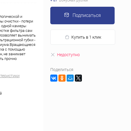
+ 87
Бонусных рублей
Подписаться
логической и
ы очистки - потери
ь одной камеры
чистке фильтра сам
 позволяет вынимать
Купить в 1 клик
льтрационной губки -
ариума.Вращающиеся
духа с помощью
н, не занимает
Недоступно
ть прочно
Поделиться
ктеристики
й