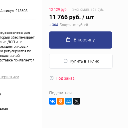
12 129 руб.
Экономия:
363 руб.
Артикул:
218608
11 766 руб.
/ шт
+ 364
Бонусных рублей
редназначена для
оторый обеспечивает
В корзину
а из ДСП и не
е эксцентриковых
а регулируется по
 подставкой
дставке прилагается
Купить в 1 клик
ктеристики
Под заказ
Поделиться
S
ьная