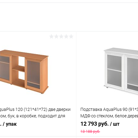
uaPlus 120 (121*41*72) две дверки
Подставка AquaPlus 90 (91*
ом, бук, в коробке, подходит для
МДФ со стеклом, белое дерев
ариумов LUX П264, LUX П288
подходит для модели аквар
б.
12 793 руб.
/ упак
/ шт
13 188 руб.