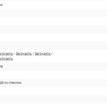
ая
агрузить
/
Загрузить
/
Загрузить
/
агрузить
08
ДФ со стеклом