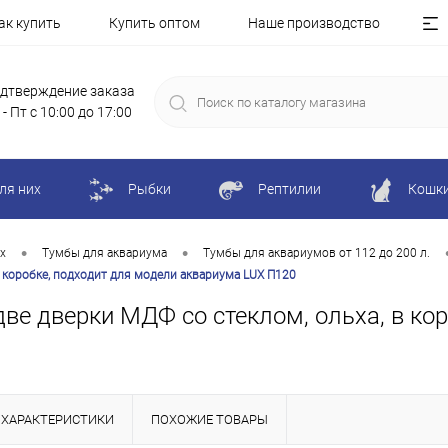
ак купить
Купить оптом
Наше производство
дтверждение заказа
 - Пт с 10:00 до 17:00
ля них
Рыбки
Рептилии
Кошк
•
•
х
Тумбы для аквариума
Тумбы для аквариумов от 112 до 200 л.
в коробке, подходит для модели аквариума LUX П120
две дверки МДФ со стеклом, ольха, в ко
ХАРАКТЕРИСТИКИ
ПОХОЖИЕ ТОВАРЫ