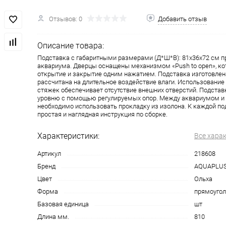
Отзывов: 0
Добавить отзыв
Описание товара:
Подставка с габаритными размерами (Д*Ш*В): 81x36x72 см п
аквариума. Дверцы оснащены механизмом «Push to open», к
открытие и закрытие одним нажатием. Подставка изготовлен
рассчитана на длительное воздействие влаги. Использовани
стяжек обеспечивает отсутствие внешних отверстий. Подставк
уровню с помощью регулируемых опор. Между аквариумом и
необходимо использовать прокладку из изолона. К каждой по
простая и наглядная инструкция по сборке.
Характеристики:
Все хара
Артикул
218608
Бренд
AQUAPLU
Цвет
Ольха
Форма
прямоугол
Базовая единица
шт
Длина мм.
810