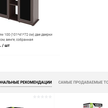
ое
Под заказ
В избранное
w 100 (101*41*72 см) две дверки
ом, венге, собранная
б.
/ шт
В корзину
 клик
Сравнение
ОНАЛЬНЫЕ РЕКОМЕНДАЦИИ
САМЫЕ ПРОДАВАЕМЫЕ Т
ое
Под заказ