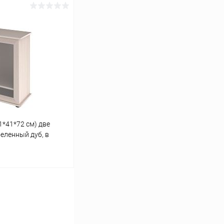
ину
Сравнение
Под заказ
1*41*72 см) две
еленный дуб, в
ели аквариума LUX
ину
Сравнение