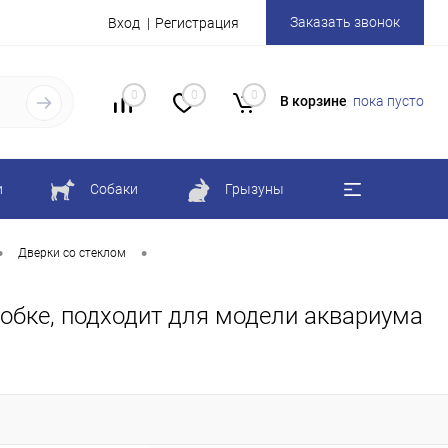
Заказать звонок
Вход
Регистрация
0
0
0
В корзине
пока пусто
и
Собаки
Грызуны
•
•
Дверки со стеклом
робке, подходит для модели аквариума