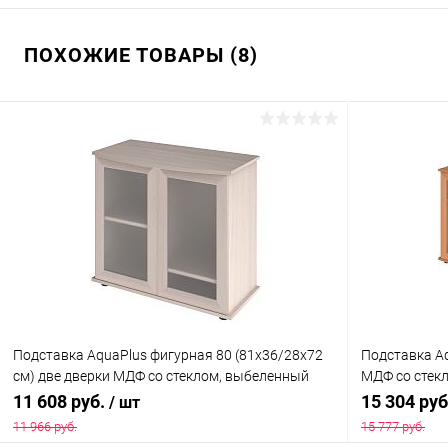
ПОХОЖИЕ ТОВАРЫ (8)
Подставка AquaPlus фигурная 80 (81x36/28x72
Подставка Aq
см) две дверки МДФ со стеклом, выбеленный
МДФ со стекл
дуб, в коробке, подходит для модели аквариума
моделей акв
11 608 руб.
15 304 ру
/ шт
LUX Ф115
11 966 руб.
15 777 руб.