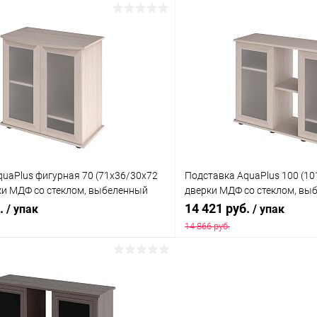
В корзину
В корз
 клик
Сравнение
Купить в 1 клик
ое
Под заказ
В избранное
uaPlus фигурная 70 (71x36/30x72
Подставка AquaPlus 100 (10
ки МДФ со стеклом, выбеленный
дверки МДФ со стеклом, выб
ке, подходит для модели аквариума
коробке, подходит для мод
б.
14 421 руб.
/ упак
/ упак
П200
14 866 руб.
В корзину
В корз
 клик
Сравнение
Купить в 1 клик