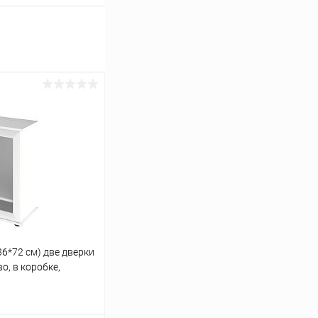
36*72 см) две дверки
о, в коробке,
иума LUX П150