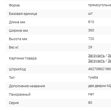
прямоугольн
Форма
шт
Базовая единица
810
Длина мм.
360
Ширина мм.
720
Высота мм.
29
Вес кг.
Загрузить
/
З
Картинки товара
Загрузить
/
З
46270862186
ШтрихКод
тумба
Тип
две дверки М
Дополнение названия
Нет
Панорамный
80
Серия