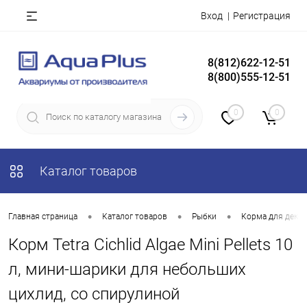
Вход
Регистрация
8(812)622-12-51
8(800)555-12-51
0
0
Каталог товаров
•
•
•
Главная страница
Каталог товаров
Рыбки
Корма для деко
Корм Tetra Cichlid Algae Mini Pellets 10
л, мини-шарики для небольших
цихлид, со спирулиной