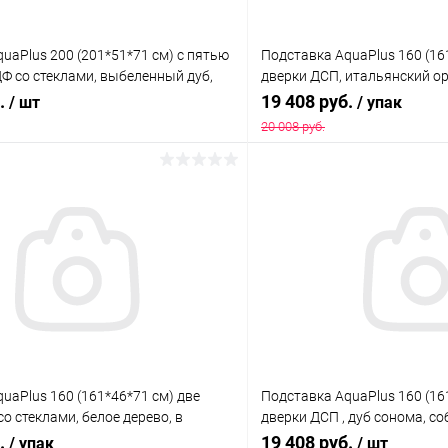
uaPlus 200 (201*51*71 см) с пятью
Подставка AquaPlus 160 (16
Ф со стеклами, выбеленный дуб,
дверки ДСП, итальянский оре
подходит для модели аквариума LUX
подходит для модели аквар
б.
19 408 руб.
/ шт
/ упак
20 008 руб.
В корзину
В корз
 клик
Сравнение
Купить в 1 клик
ое
Под заказ
В избранное
uaPlus 160 (161*46*71 см) две
Подставка AquaPlus 160 (16
о стеклами, белое дерево, в
дверки ДСП , дуб сонома, с
ходит для модели аквариума LUX
для модели аквариума LUX 
б.
19 408 руб.
/ упак
/ шт