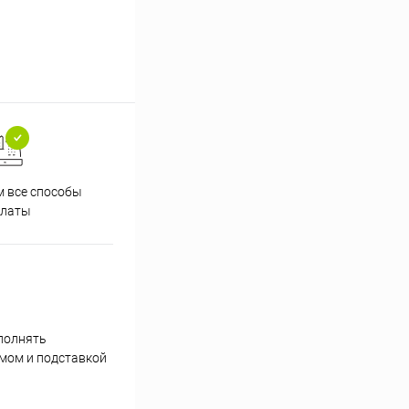
 все способы
Принимаем заказы на сайте
Проф
платы
круглосуточно
полнять
умом и подставкой