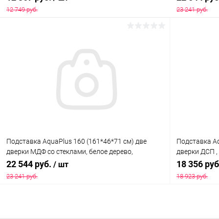
П540
12 749 руб.
23 241 руб.
В корзину
Купить в 1 клик
Сравнение
Купить в 1
В избранное
Под заказ
В избранн
Подставка AquaPlus 160 (161*46*71 см) две
Подставка Aq
дверки МДФ со стеклами, белое дерево,
дверки ДСП , 
собранная, подходит для модели аквариума LUX
модели аква
22 544 руб.
18 356 ру
/ шт
П540
23 241 руб.
18 923 руб.
В корзину