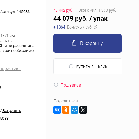
45 442 руб.
Экономия:
1 363 руб.
Артикул:
145083
44 079 руб.
/ упак
+ 1364
Бонусных рублей
51x71 см
олнять
В корзину
П и не рассчитана
тавкой необходимо
Купить в 1 клик
ктеристики
Под заказ
S
Поделиться
/
Загрузить
5083