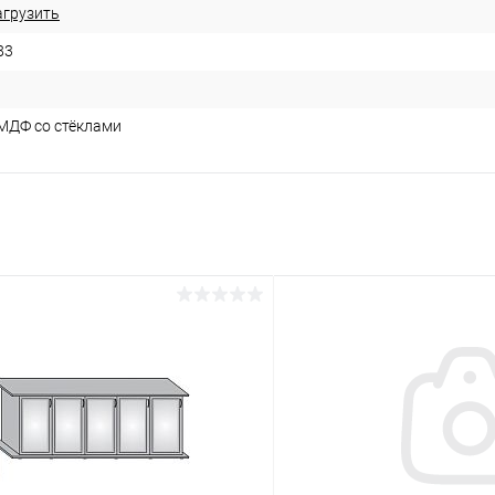
агрузить
83
 МДФ со стёклами