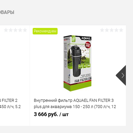
ОВАРЫ
Рекомендуем
Р
 FILTER 2
Внутренний фильтр AQUAEL FAN FILTER 3
В
50 л/ч, 5.2
plus для аквариума 150 - 250 л (700 л/ч, 12
M
Вт)
В
3 666 руб.
1
/ шт