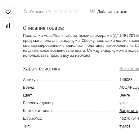
Отзывов: 0
Добавить отзыв
Описание товара:
Подставка AquaPlus с габаритными размерами (Д*Ш*В):201x
предназначена для аквариума. Сборку подставки должен вып
квалифицированный специалист.Подставка изготовлена из ДС
на длительное воздействие влаги. Между аквариумом и подс
использовать прокладку из изолона.
Характеристики:
Все хара
Артикул
145083
Бренд
AQUAPLU
Цвет
Венге
Базовая единица
упак
Картинки товара
Загрузить
ШтрихКод
462707514
Тип
тумба