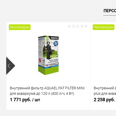
Купить в 1 клик
Сравнение
Купить в 1
ПЕРС
В избранное
Под заказ
В избранн
Рекомендуем
Рекомендуем
Внутренний фильтр AQUAEL PAT FILTER MINI
Внутренний 
для аквариума до 120 л (400 л/ч, 4 Вт)
plus для аква
1 771 руб.
2 258 руб.
/ шт