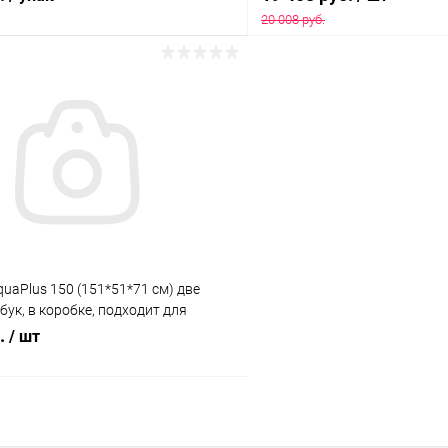
20 008 руб.
В корзину
В корз
 клик
Сравнение
Купить в 1 клик
ое
Под заказ
В избранное
uaPlus 150 (151*51*71 см) две
бук, в коробке, подходит для
риума LUX П450
б.
/ шт
В корзину