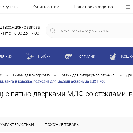
ак купить
Купить оптом
Наше производство
дтверждение заказа
 - Пт с 10:00 до 17:00
ля них
Рыбки
Рептилии
Кошк
•
•
•
х
Тумбы для аквариума
Тумбы для аквариумов от 245 л.
Две
и, венге, в коробке, подходит для модели аквариума LUX П700
м) с пятью дверками МДФ со стеклами, ве
ХАРАКТЕРИСТИКИ
ПОХОЖИЕ ТОВАРЫ