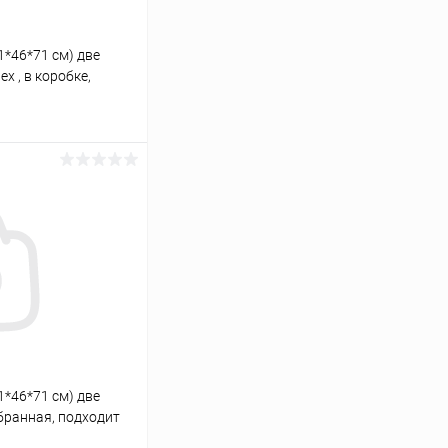
1*46*71 см) две
х , в коробке,
иума LUX П540
ину
Сравнение
Под заказ
1*46*71 см) две
обранная, подходит
П540