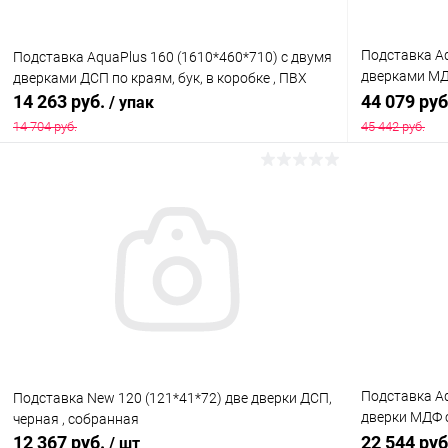
Подставка Aq
Подставка AquaPlus 160 (1610*460*710) с двумя
дверками МД
дверками ДСП по краям, бук, в коробке , ПВХ
собранная, 
14 263 руб.
44 079 ру
/ упак
П700
14 704 руб.
45 442 руб.
В корзину
Купить в 1 клик
Сравнение
Купить в 1
В избранное
Под заказ
В избранн
Подставка Aq
Пoдставка New 120 (121*41*72) две дверки ДСП,
дверки МДФ с
черная , собранная
коробке, под
12 367 руб.
22 544 ру
/ шт