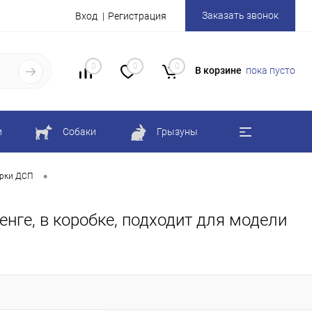
Заказать звонок
Вход
Регистрация
0
0
0
В корзине
пока пусто
и
Собаки
Грызуны
•
рки ДСП
нге, в коробке, подходит для модели