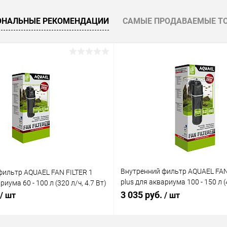
 клик
Сравнение
ОНАЛЬНЫЕ РЕКОМЕНДАЦИИ
САМЫЕ ПРОДАВАЕМЫЕ Т
ое
Под заказ
Внутренний фильтр AQUAEL FAN
фильтр AQUAEL FAN FILTER 1
plus для аквариума 100 - 150 л (4
риума 60 - 100 л (320 л/ч, 4.7 Вт)
Вт)
3 035 руб.
/ шт
/ шт