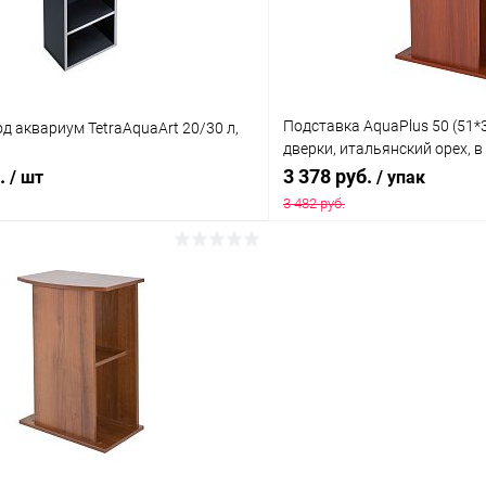
Подставка AquaPlus 50 (51*3
д аквариум TetraAquaArt 20/30 л,
дверки, итальянский орех, в
для моделей аквариумов ST
б.
3 378 руб.
/ шт
/ упак
3 482 руб.
В корзину
В корз
 клик
Сравнение
Купить в 1 клик
ое
В наличии
В избранное