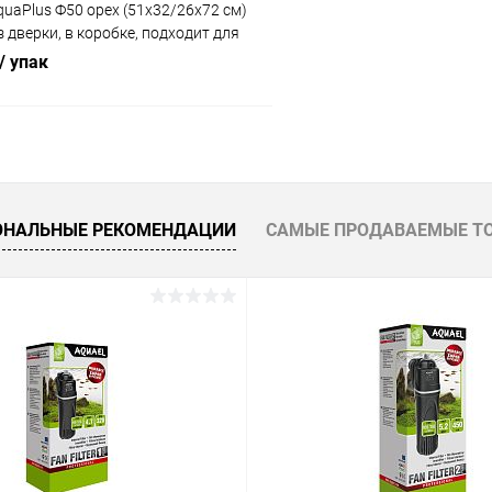
uaPlus Ф50 орех (51х32/26х72 см)
з дверки, в коробке, подходит для
риума STD Ф50
/ упак
В корзину
 клик
Сравнение
ОНАЛЬНЫЕ РЕКОМЕНДАЦИИ
САМЫЕ ПРОДАВАЕМЫЕ Т
ое
Под заказ