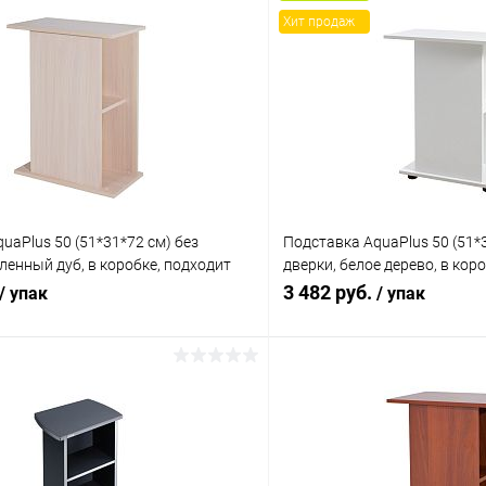
Хит продаж
uaPlus 50 (51*31*72 см) без
Подставка AquaPlus 50 (51*3
ленный дуб, в коробке, подходит
дверки, белое дерево, в кор
 аквариумов STD П60
моделей аквариумов STD П
3 482 руб.
/ упак
/ упак
В корзину
В корз
 клик
Сравнение
Купить в 1 клик
ое
В наличии
В избранное