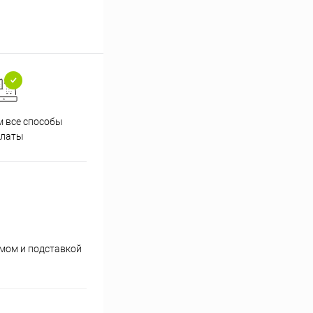
 все способы
Принимаем заказы на сайте
Проф
платы
круглосуточно
умом и подставкой