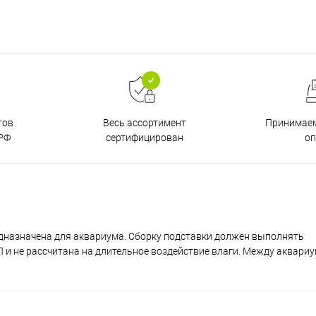
тов
Принимаем
Весь ассортимент
РФ
о
сертифицирован
дназначена для аквариума. Сборку подставки должен выполнять
и не рассчитана на длительное воздействие влаги. Между аквари