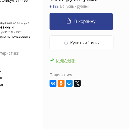
Артикул:
a14495
+ 122
Бонусных рублей
В корзину
редназначена для
ованный
а длительное
имо использовать
Купить в 1 клик
ктеристики
В наличии
S
Поделиться
а
ая