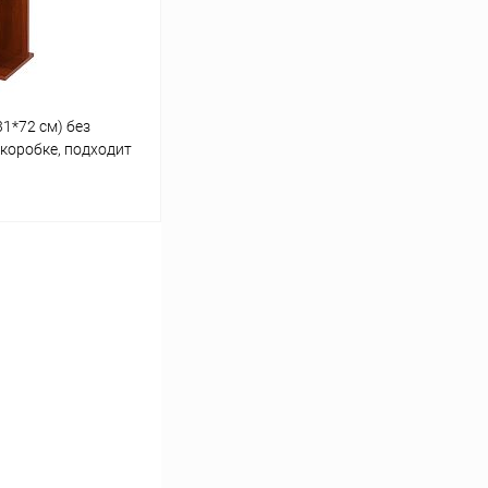
1*72 см) без
 коробке, подходит
D П60
ину
Сравнение
Под заказ