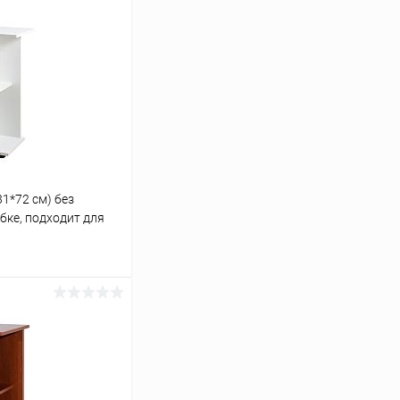
1*72 см) без
обке, подходит для
60
ину
Сравнение
В наличии