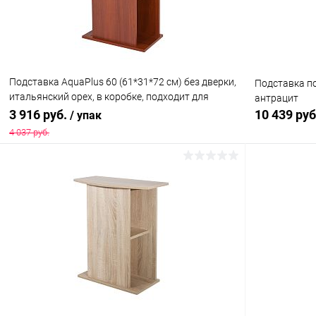
Подставка AquaPlus 60 (61*31*72 см) без дверки,
Подставка по
итальянский орех, в коробке, подходит для
антрацит
моделей аквариумов STD П72
3 916 руб.
10 439 ру
/ упак
4 037 руб.
В корзину
Купить в 1 клик
Сравнение
Купить в 1
В избранное
Под заказ
В избранн