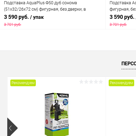
Подставка AquaPlus Ф50 дуб сонома
Подставка Aq
(51х32/26х72 см) фигурная, без дверки, в
фигурная, бе
коробке, подходит для модели аквариума STD
модели аква
3 590 руб.
3 590 руб.
/ упак
Ф50
3 701 руб.
3 701 руб.
В корзину
Купить в 1 клик
Сравнение
Купить в 1
ПЕРС
В избранное
Под заказ
В избранн
Рекомендуем
Рекомендуем