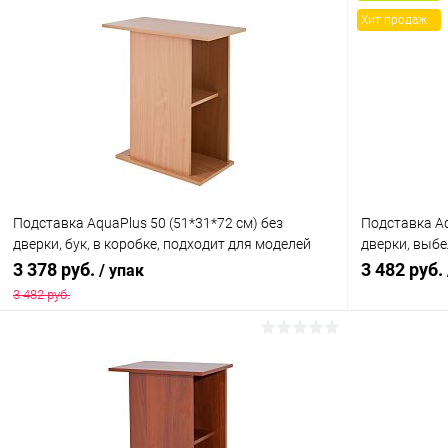
Хит продаж
Подставка AquaPlus 50 (51*31*72 см) без
Подставка Aq
дверки, бук, в коробке, подходит для моделей
дверки, выбе
аквариумов STD П60
для моделей
3 378 руб.
3 482 руб.
/ упак
3 482 руб.
В корзину
Купить в 1 клик
Сравнение
Купить в 1
В избранное
Под заказ
В избранн