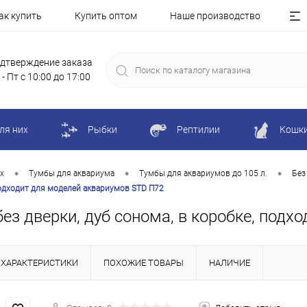
ак купить
Купить оптом
Наше производство
дтверждение заказа
 - Пт с 10:00 до 17:00
ля них
Рыбки
Рептилии
Кошк
•
•
•
х
Тумбы для аквариума
Тумбы для аквариумов до 105 л.
Без
 подходит для моделей аквариумов STD П72
без дверки, дуб сонома, в коробке, под
ХАРАКТЕРИСТИКИ
ПОХОЖИЕ ТОВАРЫ
НАЛИЧИЕ