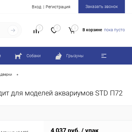
Заказать звонок
Вход
Регистрация
0
0
0
В корзине
пока пусто
и
Собаки
Грызуны
•
 дверки
ходит для моделей аквариумов STD П72
4 037 руб.
/ упак