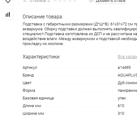
Отзывов: 0
Добавить отзыв
Описание товара:
Подставка с габаритными размерами (Д*Ш*В): 61x31x72 см п
аквариума. Сборку подставки должен выполнять квалифицир
специалист.Подставка изготовлена из ДСП и не рассчитана н
воздействие влаги. Между аквариумом и подставкой необход
прокладку из изолона.
Характеристики:
Все хара
Артикул
a14495
Бренд
AQUAPLU
Цвет
Дуб соном
Форма
панорамн
Базовая единица
упак
Длина мм.
610
Ширина мм.
310