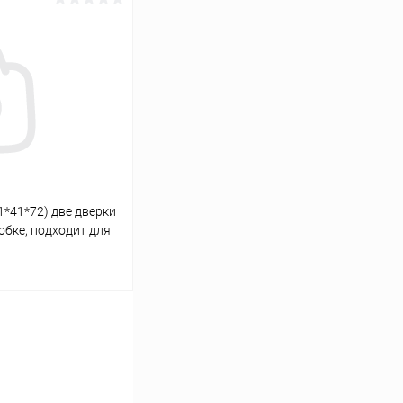
ину
Сравнение
Под заказ
1*41*72) две дверки
обке, подходит для
64, LUX П288
ину
Сравнение
Под заказ