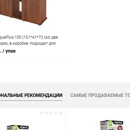
uaPlus 100 (101*41*72 см) две
орех, в коробке, подходит для
риума LUX П200
б.
/ упак
В корзину
 клик
Сравнение
ОНАЛЬНЫЕ РЕКОМЕНДАЦИИ
САМЫЕ ПРОДАВАЕМЫЕ Т
ое
Под заказ