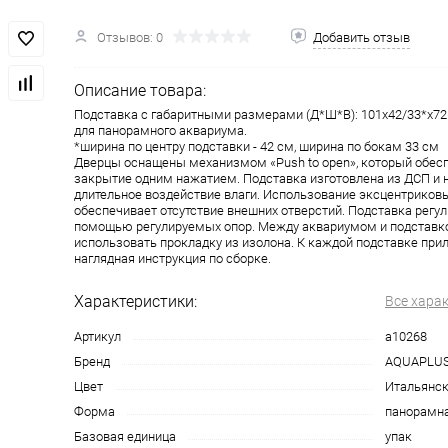
Отзывов: 0
Добавить отзыв
Описание товара:
Подставка с габаритными размерами (Д*Ш*В): 101х42/33*х72
для панорамного аквариума.
*ширина по центру подставки - 42 см, ширина по бокам 33 см
Дверцы оснащены механизмом «Push to open», который обесп
закрытие одним нажатием. Подставка изготовлена из ДСП и н
длительное воздействие влаги. Использование эксцентриков
обеспечивает отсутствие внешних отверстий. Подставка регул
помощью регулируемых опор. Между аквариумом и подставк
использовать прокладку из изолона. К каждой подставке прил
наглядная инструкция по сборке.
Характеристики:
Все хара
Артикул
a10268
Бренд
AQUAPLU
Цвет
Итальянск
Форма
панорамн
Базовая единица
упак