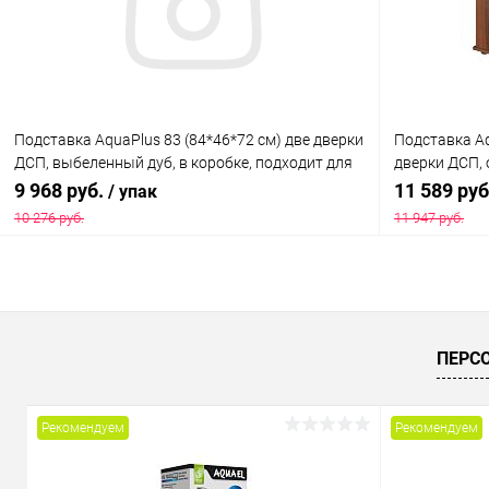
Подставка AquaPlus 83 (84*46*72 см) две дверки
Подставка Aq
ДСП, выбеленный дуб, в коробке, подходит для
дверки ДСП, 
модели аквариума PRO170
модели аква
9 968 руб.
11 589 ру
/ упак
10 276 руб.
11 947 руб.
В корзину
Купить в 1 клик
Сравнение
Купить в 1
ПЕРС
В избранное
Под заказ
В избранн
Рекомендуем
Рекомендуем