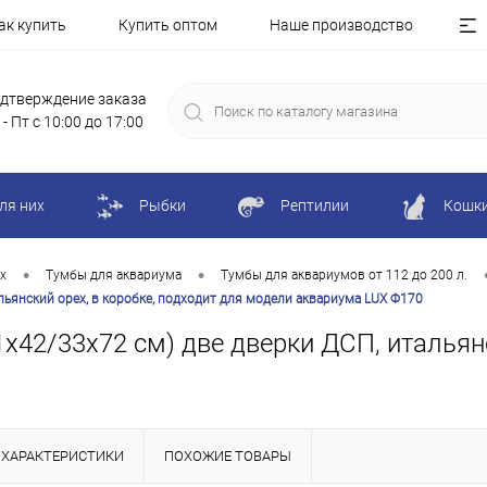
ак купить
Купить оптом
Наше производство
дтверждение заказа
 - Пт с 10:00 до 17:00
ля них
Рыбки
Рептилии
Кошк
•
•
х
Тумбы для аквариума
Тумбы для аквариумов от 112 до 200 л.
льянский орех, в коробке, подходит для модели аквариума LUX Ф170
х42/33х72 см) две дверки ДСП, итальянс
ХАРАКТЕРИСТИКИ
ПОХОЖИЕ ТОВАРЫ