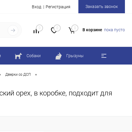
Заказать звонок
Вход
Регистрация
0
0
0
В корзине
пока пусто
и
Собаки
Грызуны
•
•
Дверки со ДСП
кий орех, в коробке, подходит для