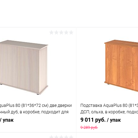
uaPlus 80 (81*36*72 см) две дверки
Подставка AquaPlus 80 (81*
ный дуб, в коробке, подходит для
ДСП, ольха, в коробке, под
риума LUX П120, подходит для
аквариума LUX П120
9 011 руб.
/ упак
/ упак
риума LUX П120
9 289 руб.