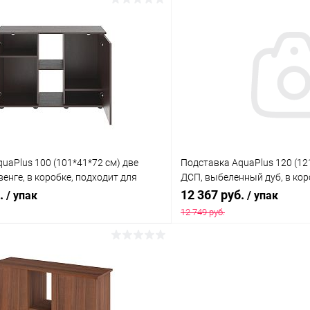
В корзину
В корз
 клик
Сравнение
Купить в 1 клик
ое
В наличии
В избранное
uaPlus 100 (101*41*72 см) две
Подставка AquaPlus 120 (12
венге, в коробке, подходит для
ДСП, выбеленный дуб, в кор
риума LUX П200
моделей аквариумов LUX П2
б.
12 367 руб.
/ упак
/ упак
12 749 руб.
В корзину
В корз
 клик
Сравнение
Купить в 1 клик
ое
В наличии
В избранное