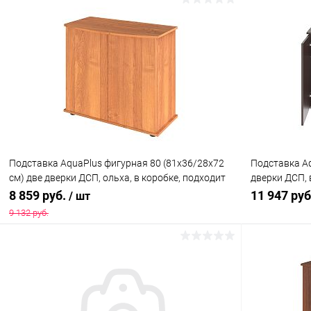
В корзину
Купить в 1 клик
Сравнение
Купить в 1
В избранное
Под заказ
В избранн
Подставка AquaPlus фигурная 80 (81x36/28x72
Подставка Aq
см) две дверки ДСП, ольха, в коробке, подходит
дверки ДСП, 
для модели аквариума LUX Ф115
модели аква
8 859 руб.
11 947 ру
/ шт
9 132 руб.
В корзину
Купить в 1 клик
Сравнение
Купить в 1
В избранное
Под заказ
В избранн