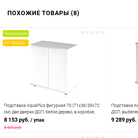
ПОХОЖИЕ ТОВАРЫ (8)
Рекомендуем
Хит продаж
Подставка AquaPlus фигурная 70 (71х36/30х72
Подставка Aq
см) две дверки ДСП, белое дерево, в коробке,
ДСП, выбелен
подходит для модели аквариума LUX Ф105
модели аква
8 153 руб.
9 289 руб.
/ упак
модели аква
8 405 руб.