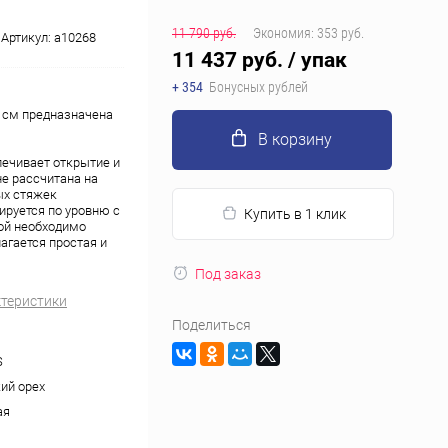
11 790 руб.
Экономия:
353 руб.
Артикул:
a10268
11 437 руб.
/ упак
+ 354
Бонусных рублей
 см предназначена
В корзину
ечивает открытие и
е рассчитана на
ых стяжек
ируется по уровню с
Купить в 1 клик
ой необходимо
агается простая и
Под заказ
ктеристики
Поделиться
S
ий орех
ая