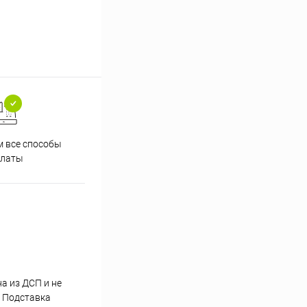
 все способы
Принимаем заказы на сайте
Проф
платы
круглосуточно
а из ДСП и не
. Подставка