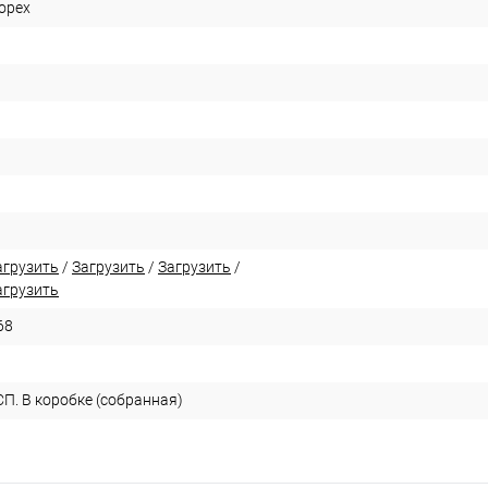
орех
агрузить
/
Загрузить
/
Загрузить
/
агрузить
68
П. В коробке (собранная)