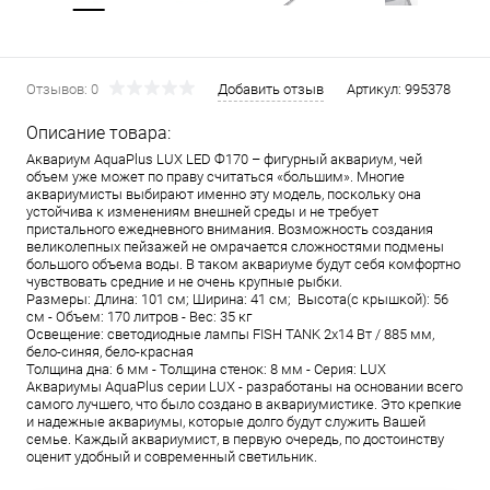
Отзывов: 0
Добавить отзыв
Артикул:
995378
Описание товара:
Аквариум AquaPlus LUX LED Ф170 – фигурный аквариум, чей
объем уже может по праву считаться «большим». Многие
аквариумисты выбирают именно эту модель, поскольку она
устойчива к изменениям внешней среды и не требует
пристального ежедневного внимания. Возможность создания
великолепных пейзажей не омрачается сложностями подмены
большого объема воды. В таком аквариуме будут себя комфортно
чувствовать средние и не очень крупные рыбки.
Размеры: Длина: 101 см; Ширина: 41 см; Высота(с крышкой): 56
см - Объем: 170 литров - Вес: 35 кг
Освещение: светодиодные лампы FISH TANK 2х14 Вт / 885 мм,
бело-синяя, бело-красная
Толщина дна: 6 мм - Толщина стенок: 8 мм - Серия: LUX
Аквариумы AquaPlus серии LUX - разработаны на основании всего
самого лучшего, что было создано в аквариумистике. Это крепкие
и надежные аквариумы, которые долго будут служить Вашей
семье. Каждый аквариумист, в первую очередь, по достоинству
оценит удобный и современный светильник.