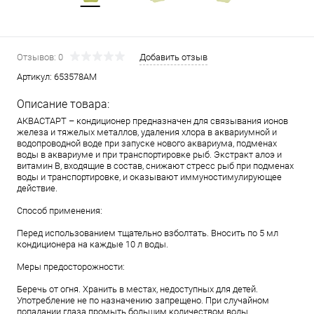
Отзывов: 0
Добавить отзыв
Артикул:
653578АМ
Описание товара:
АКВАСТАРТ – кондиционер предназначен для связывания ионов
железа и тяжелых металлов, удаления хлора в аквариумной и
водопроводной воде при запуске нового аквариума, подменах
воды в аквариуме и при транспортировке рыб. Экстракт алоэ и
витамин B, входящие в состав, снижают стресс рыб при подменах
воды и транспортировке, и оказывают иммуностимулирующее
действие.
Способ применения:
Перед использованием тщательно взболтать. Вносить по 5 мл
кондиционера на каждые 10 л воды.
Меры предосторожности:
Беречь от огня. Хранить в местах, недоступных для детей.
Употребление не по назначению запрещено. При случайном
попадании глаза промыть большим количеством воды.