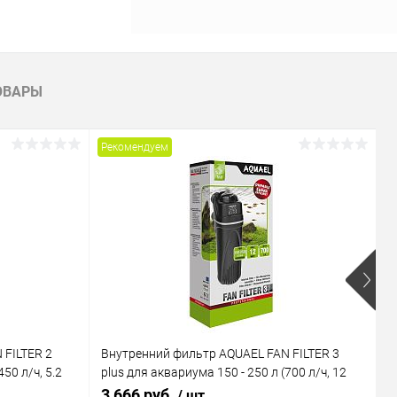
ину
Сравнение
ОВАРЫ
В наличии
Рекомендуем
Р
 FILTER 2
Внутренний фильтр AQUAEL FAN FILTER 3
В
50 л/ч, 5.2
plus для аквариума 150 - 250 л (700 л/ч, 12
M
Вт)
В
3 666 руб.
1
/ шт