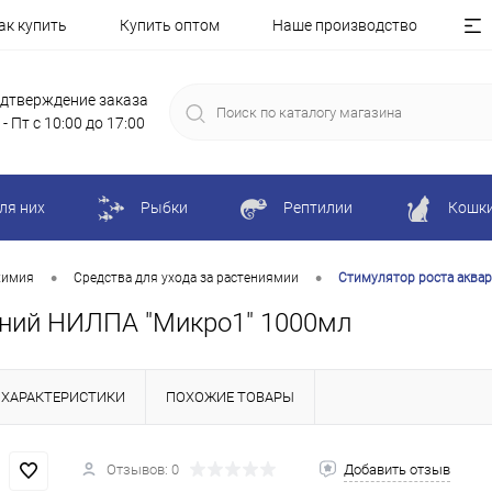
ак купить
Купить оптом
Наше производство
дтверждение заказа
 - Пт с 10:00 до 17:00
ля них
Рыбки
Рептилии
Кошк
•
•
химия
Средства для ухода за растениямии
Стимулятор роста аква
ений НИЛПА "Микро1" 1000мл
ХАРАКТЕРИСТИКИ
ПОХОЖИЕ ТОВАРЫ
Отзывов: 0
Добавить отзыв