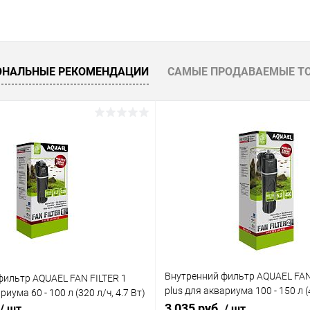
В корзину
В корз
 клик
Сравнение
Купить в 1 клик
ОНАЛЬНЫЕ РЕКОМЕНДАЦИИ
САМЫЕ ПРОДАВАЕМЫЕ Т
ое
В наличии
В избранное
Внутренний фильтр AQUAEL FAN
фильтр AQUAEL FAN FILTER 1
plus для аквариума 100 - 150 л (4
риума 60 - 100 л (320 л/ч, 4.7 Вт)
Вт)
3 035 руб.
/ шт
/ шт