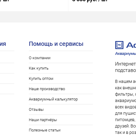
ия
Помощь и сервисы
О компании
Интернет
Как купить
подставо
Купить оптом
В нашем а
как внешни
Наше производство
фильтры, 
Аквариумный калькулятор
аквариумо
всех видо
Отзывы
для пушис
питомцев,
Наши партнёры
друзей. Вс
Полезные статьи
так и в ро