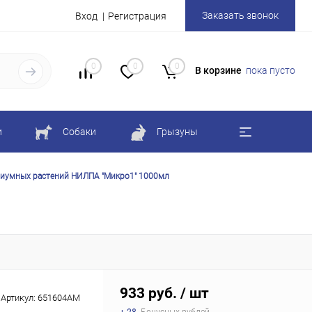
Заказать звонок
Вход
Регистрация
0
0
0
В корзине
пока пусто
и
Собаки
Грызуны
риумных растений НИЛПА "Микро1" 1000мл
933 руб.
/ шт
Артикул:
651604АМ