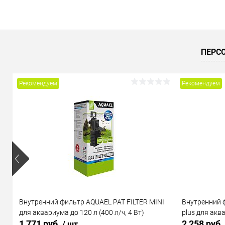
В корзину
Купить в 1 клик
Сравнение
Купить в 1
ПЕРС
В избранное
В наличии
В избранн
Рекомендуем
Рекомендуем
Внутренний фильтр AQUAEL PAT FILTER MINI
Внутренний 
для аквариума до 120 л (400 л/ч, 4 Вт)
plus для аква
1 771 руб.
2 258 руб.
/ шт