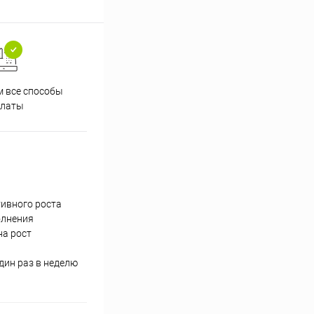
 все способы
Принимаем заказы на сайте
Проф
платы
круглосуточно
тивного роста
олнения
на рост
дин раз в неделю