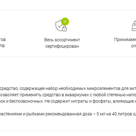
тов
Принимаем
Весь ассортимент
РФ
о
сертифицирован
 средство, содержащее набор необходимых микроэлементов для ак
озволяет применять средство в аквариумах с любой степенью нап
ок и беспозвоночных. Не содержит нитраты и фосфаты, влияющие 
астениями и рыбками рекомендованная доза – 5 мл на 40 литров о