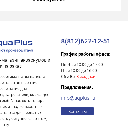
8(812)622-12-51
График работы офиса:
-магазин аквариумов и
Пн-Чт: с 10:00 до 17:00
к на заказ
Пт: с 10:00 до 16:00
ссортименте вы найдете
Сб и Вс:
Выходной
е, так и внутренние
Предложения:
освещение для
в, нагреватели, корма для
info@aqplus.ru
в рыб. У нас есть товары
тых и гладкошерстных
Контакты
 а также для пернатых
е это доступно как оптом,
зницу.