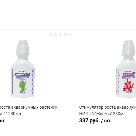
роста аквариумных растений
Стимулятор роста аквариу
о1" 230мл
НИЛПА "Железо" 230мл
337 руб.
 шт
/ шт