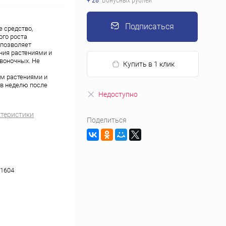
+ 28
Бонусных рублей
Подписаться
 средство,
го роста
 позволяет
ния растениями и
воночных. Не
Купить в 1 клик
м растениями и
 в неделю после
Недоступно
ктеристики
Поделиться
1604