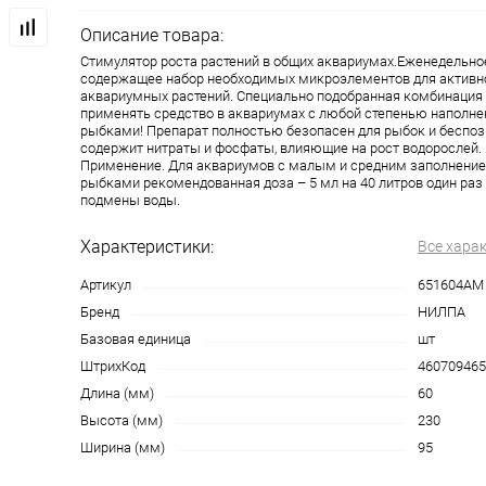
Описание товара:
Стимулятор роста растений в общих аквариумах.Еженедельное
содержащее набор необходимых микроэлементов для активно
аквариумных растений. Специально подобранная комбинация
применять средство в аквариумах с любой степенью наполне
рыбками! Препарат полностью безопасен для рыбок и беспоз
содержит нитраты и фосфаты, влияющие на рост водорослей.
Применение. Для аквариумов с малым и средним заполнение
рыбками рекомендованная доза – 5 мл на 40 литров один раз
подмены воды.
Характеристики:
Все хара
Артикул
651604АМ
Бренд
НИЛПА
Базовая единица
шт
ШтрихКод
460709465
Длина (мм)
60
Высота (мм)
230
Ширина (мм)
95