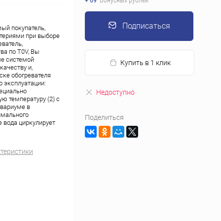
+ 69
Бонусных рублей
Подписаться
мый покупатель,
итериями при выборе
еватель,
а по T0V, Вы
ые системой
Купить в 1 клик
качеству и,
ске обогревателя
о эксплуатации:
пециально
Недоступно
ю температуру (2) с
квариуме в
имального
Поделиться
е вода циркулирует
ктеристики