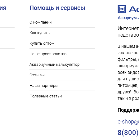
ия
Помощь и сервисы
О компании
Интернет
Как купить
подставо
Купить оптом
В нашем а
как внешни
Наше производство
фильтры, 
Аквариумный калькулятор
аквариумо
всех видо
Отзывы
для пушис
питомцев,
Наши партнёры
друзей. Вс
Полезные статьи
так и в ро
Поддерж
e-shop@
8(800