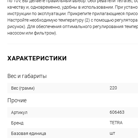
по T0V, Вы делаете правильный выбор. Обогреватели Tetratec
качеству и, одновременно, удобны в использовании. При устан
инструкции по эксплуатации: Прикрепите прилагающиеся присос
Настройте необходимую температуру (2) с помощью регулятора (
рисунок). Для обеспечения оптимального регулирования темпер
насосом или фильтром).
ХАРАКТЕРИСТИКИ
Вес и габариты
220
Вес (грамм)
Прочие
606463
Артикул
TETRA
Бренд
шт
Базовая единица