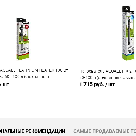
 AQUAEL PLATINIUM HEATER 100 Вт
Нагреватель AQUAEL FIX 2 1
а 60 - 100 л (стеклянный,
50-100 л (стеклянный с мик
й)
1 715 руб.
/ шт
/ шт
В корзину
В корз
 клик
Сравнение
Купить в 1 клик
ОНАЛЬНЫЕ РЕКОМЕНДАЦИИ
САМЫЕ ПРОДАВАЕМЫЕ Т
ое
В наличии
В избранное