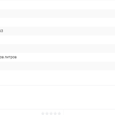
63
ов литров