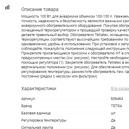
Описание товара:
Мощность 100 Вт, для аквариума объемом 100-150 л. Уважае
точность, надежность и безопасность являются важными кр
аквариумного обогревательного оборудования. Покупая обогр
оснащенный терморегулятором и прошедший проверку качеств
делаете правильный выбор. Обогреватели Tetratec, оснащенн
терморегуляции, соответствуют высочайшим требованиям по 
одновременно, удобны в использовании. При установке и запу
соблюдайте, пожалуйста, положения следующей инструкции п
Прикрепите прилагающиеся присоски к обогревателю НТ в с
предусмотренных местах (см. рисунок). Настройте необходиму
помощью регулятора (1). Закрепите обогреватель Tetratec в а
вертикальном положении (см. рисунок). Для обеспечения опт
регулирования температуры, разместите обогреватель там, гд
постоянно (рядом с насосом или фильтром).
Характеристики:
Все хара
Артикул
606463
Бренд
TETRA
Базовая единица
шт
Регулировка температуры
Да
Сигнальная лампа
Да