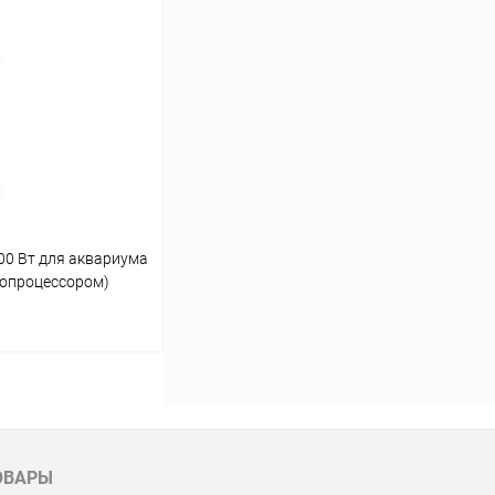
00 Вт для аквариума
ропроцессором)
ину
Сравнение
ОВАРЫ
В наличии