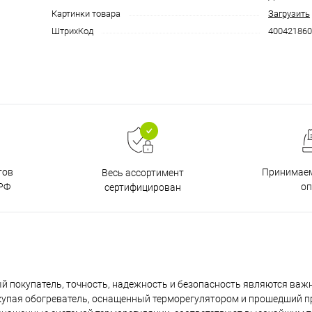
Картинки товара
Загрузить
ШтрихКод
400421860
тов
Принимаем
Весь ассортимент
РФ
о
сертифицирован
й покупатель, точность, надежность и безопасность являются ва
купая обогреватель, оснащенный терморегулятором и прошедший п