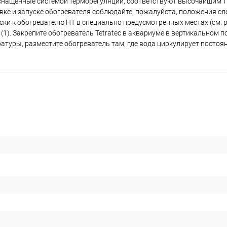
, оснащенные системой терморегуляции, соответствуют высочайшим 
овке и запуске обогревателя соблюдайте, пожалуйста, положения с
ки к обогревателю НТ в специально предусмотренных местах (см. р
1). Закрепите обогреватель Tetratec в аквариуме в вертикальном п
атуры, разместите обогреватель там, где вода циркулирует постоян