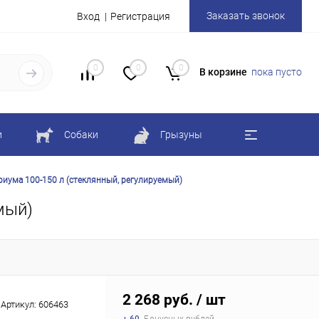
Заказать звонок
Вход
Регистрация
0
0
0
В корзине
пока пусто
и
Собаки
Грызуны
ариума 100-150 л (стеклянный, регулируемый)
мый)
2 268 руб.
/ шт
Артикул:
606463