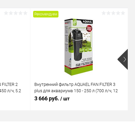
Рекомендуем
Р
 FILTER 2
Внутренний фильтр AQUAEL FAN FILTER 3
В
50 л/ч, 5.2
plus для аквариума 150 - 250 л (700 л/ч, 12
M
Вт)
В
3 666 руб.
1
/ шт