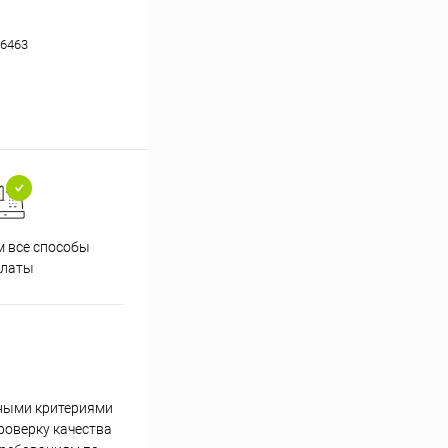
6463
 все способы
Принимаем заказы на сайте
Проф
платы
круглосуточно
жными критериями
роверку качества