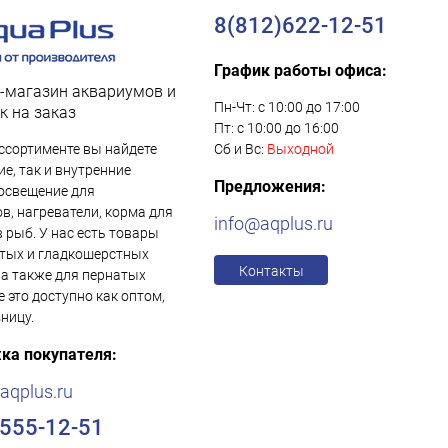
8(812)622-12-51
График работы офиса:
-магазин аквариумов и
Пн-Чт: с 10:00 до 17:00
к на заказ
Пт: с 10:00 до 16:00
ссортименте вы найдете
Сб и Вс:
Выходной
е, так и внутренние
Предложения:
освещение для
в, нагреватели, корма для
info@aqplus.ru
в рыб. У нас есть товары
тых и гладкошерстных
Контакты
 а также для пернатых
е это доступно как оптом,
зницу.
ка покупателя:
aqplus.ru
)555-12-51