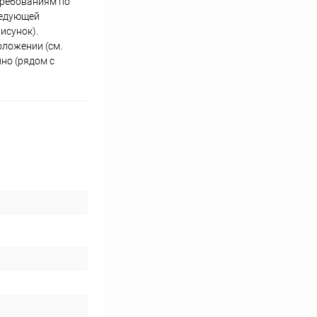
требованиям по
ледующей
исунок).
оложении (см.
но (рядом с