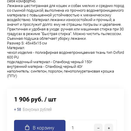
себя комфортно.
Лежанка шестигранная для кошек и собак мелких и средних пород
со съмной подушкой, выполнена из прочного водонепроницаемого
материала с повышенной устойчивостью к механическому
воздействию. Материал лежанки износостойкий и прочный, а
значит и прослужит долго: ему не страшны погрызы и царапание.
Практичная и удобная в уходе: ручная или машинная стирка при 30
градусах в режиме "Быстрая стирка". Можно чистить пылесосом.
Съемная подушка облегчает уборку лежанки.
Размер S: 45х45х15 см
Материал:
чехол изделия - полиэфирная водонепроницаемая ткань тип Oxford
600 PU
подкладочный материал - Спанбонд черный 150г
внутренний материа - Спанбонд черный 40г
наполнитель: синтепон, поролон, пенополиуретановая крошка
(ППУ)
1 906 руб.
/ шт
+ 58
Бонусных рублей
В корзину