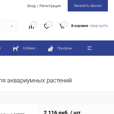
Заказать звонок
Вход
Регистрация
0
0
0
В корзине
пока пусто
и
Собаки
Грызуны
для аквариумных растений
2 116 руб.
/ шт