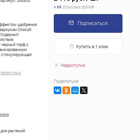
Артикул:
245303
+ 64
Бонусных рублей
Подписаться
эффектом удобрения
квариумах Способ
 Содержит
ействия
 черный торф с
Купить в 1 клик
лансированную
а стимулирующая
Недоступно
ктеристики
Поделиться
5303
 для растений