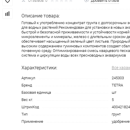
Отзывов: 0
Добавить отзыв
Описание товара:
Готовый к употреблению концентрат грунта с долгосрочным 
для водных растений.Рекомендован для установки в новых а
быстрой и безопасной приживаемости и устойчивости корней
микроэлементы и минералы, железо с длительным сроком д
обеспечивает насыщенный зеленый цвет листьев. Природный
высоким содержанием гуминовых компонентов создает сба
почвенную среду. Оптимизированная смесь кварцевого песк
система и циркуляции воды всех пресноводных аквариумов
Характеристики:
Все хара
Артикул
245303
Бренд
TETRA
Базовая единица
шт
Вес кг.
5
ШтрихКод
400421824
Тип
грунт
Применение
удобрение