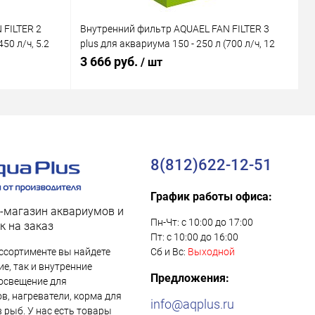
 FILTER 2
Внутренний фильтр AQUAEL FAN FILTER 3
В
50 л/ч, 5.2
plus для аквариума 150 - 250 л (700 л/ч, 12
M
Вт)
В
3 666 руб.
1
/ шт
8(812)622-12-51
График работы офиса:
-магазин аквариумов и
Пн-Чт: с 10:00 до 17:00
к на заказ
Пт: с 10:00 до 16:00
ссортименте вы найдете
Сб и Вс:
Выходной
е, так и внутренние
Предложения:
освещение для
в, нагреватели, корма для
info@aqplus.ru
в рыб. У нас есть товары