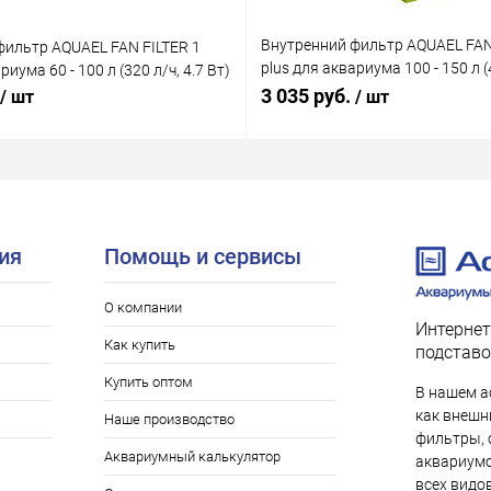
Внутренний фильтр AQUAEL FAN
фильтр AQUAEL FAN FILTER 1
plus для аквариума 100 - 150 л (4
риума 60 - 100 л (320 л/ч, 4.7 Вт)
Вт)
3 035 руб.
/ шт
/ шт
ия
Помощь и сервисы
О компании
Интернет
Как купить
подставо
Купить оптом
В нашем а
как внешни
Наше производство
фильтры, 
Аквариумный калькулятор
аквариумо
всех видо