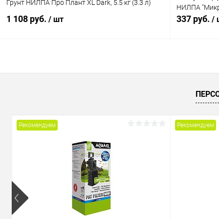
Грунт НИЛПА Про Плант XL Dark, 5.5 кг (3.3 л)
НИЛПА "Микр
1 108 руб.
337 руб.
/ шт
/
В корзину
Купить в 1 клик
Сравнение
Купить в 1
ПЕРС
В избранное
В наличии
В избранн
Рекомендуем
Рекомендуем