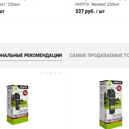
о1" 230мл
НИЛПА "Железо" 230мл
337 руб.
 шт
/ шт
В корзину
В корз
 клик
Сравнение
Купить в 1 клик
ОНАЛЬНЫЕ РЕКОМЕНДАЦИИ
САМЫЕ ПРОДАВАЕМЫЕ Т
ое
В наличии
В избранное