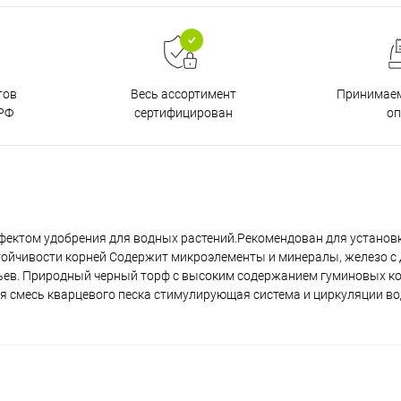
тов
Принимаем
Весь ассортимент
РФ
о
сертифицирован
фектом удобрения для водных растений.Рекомендован для установ
тойчивости корней Содержит микроэлементы и минералы, железо с
тьев. Природный черный торф с высоким содержанием гуминовых к
я смесь кварцевого песка стимулирующая система и циркуляции во