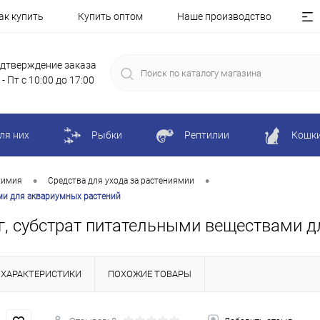
ак купить
Купить оптом
Наше производство
дтверждение заказа
 - Пт с 10:00 до 17:00
ля них
Рыбки
Рептилии
Кошк
•
•
химия
Средства для ухода за растениямии
ами для аквариумных растений
 кг, субстрат питательными веществами 
ХАРАКТЕРИСТИКИ
ПОХОЖИЕ ТОВАРЫ