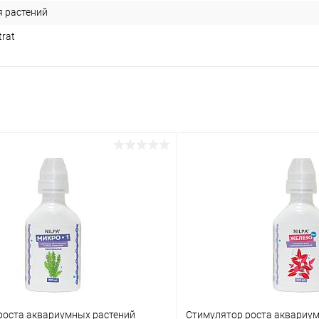
я растений
rat
роста аквариумных растений
Стимулятор роста аквариу