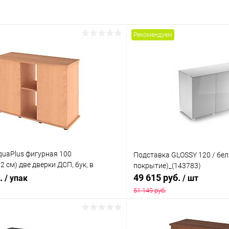
Рекомендуем
quaPlus фигурная 100
Подставка GLOSSY 120 / бел
2 см) две дверки ДСП, бук, в
покрытие)_(143783)
ходит для модели аквариума LUX
б.
49 615 руб.
/ упак
/ шт
51 149 руб.
В корзину
В корз