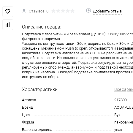
Отзывов: 0
Добавить отзыв
Описание товара:
Подставка с габаритными размерами (Д*Ш*В): 71x36/30x72 с
фигурного аквариума.
*ширина по центру подставки - 36см, ширина по бокам 30 см.
оснащены механизмом Push to open, открываются и закрыва
нажатием. Подставка изготовлена из ДСП и не рассчитана на
воздействие влаги. Использование эксцентриковых стяжек о
отсутствие внешних отверстий. Подставка регулируется по у
регулируемых опор. Между аквариумом и подставкой необхо
коврик из изолона. К каждой подставке прилагается простая 
инструкция по сборке.
Характеристики:
Все хара
Артикул
217809
Бренд
AQUAPLU
Цвет
Бук
Форма
панорамн
Базовая единица
упак