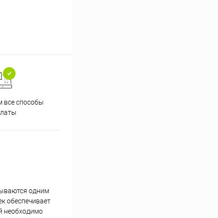
 все способы
Принимаем заказы на сайте
Проф
платы
круглосуточно
крываются одним
ек обеспечивает
ой необходимо