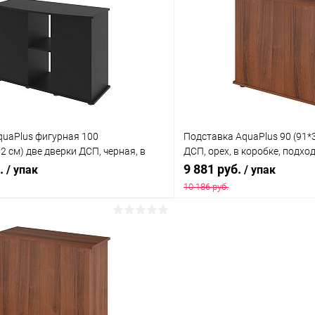
 клик
Сравнение
Купить в 1 клик
ое
Под заказ
В избранное
quaPlus фигурная 100
Подставка AquaPlus 90 (91*
2 см) две дверки ДСП, черная, в
ДСП, орех, в коробке, подхо
ходит для модели аквариума LUX
аквариума LUX П150
б.
9 881 руб.
/ упак
/ упак
10 186 руб.
В корзину
В корз
 клик
Сравнение
Купить в 1 клик
ое
Под заказ
В избранное