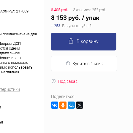
8 405 руб.
Экономия:
252 руб.
Артикул:
217809
8 153 руб.
/ упак
+ 253
Бонусных рублей
м предназначена для
В корзину
 Дверцы ДСП
ются одним
 длительное
беспечивает
ровню с помощью
Купить в 1 клик
димо использовать
и наглядная
Под заказ
ктеристики
Поделиться
S
ая