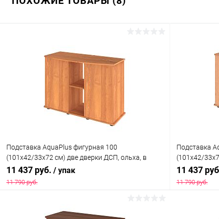
ПОХОЖИЕ ТОВАРЫ (8)
Подставка AquaPlus фигурная 100
Подставка A
(101х42/33х72 см) две дверки ДСП, ольха, в
(101х42/33х7
коробке, подходит для модели аквариума LUX
коробке, под
11 437 руб.
11 437 ру
/ упак
Ф170
Ф170
11 790 руб.
11 790 руб.
В корзину