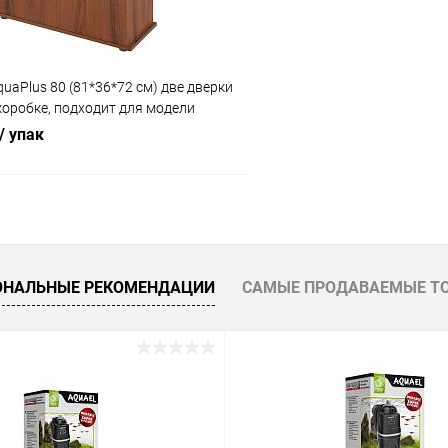
uaPlus 80 (81*36*72 см) две дверки
 коробке, подходит для модели
UX П120
/ упак
В корзину
 клик
Сравнение
ОНАЛЬНЫЕ РЕКОМЕНДАЦИИ
САМЫЕ ПРОДАВАЕМЫЕ Т
ое
Под заказ