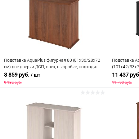
Купить в 1 клик
Сравнение
Купить в 1
В избранное
Под заказ
В избранн
Подставка AquaPlus фигурная 80 (81x36/28x72
Подставка A
см) две дверки ДСП, орех, в коробке, подходит
(101х42/33х7
для модели аквариума LUX Ф115
коробке, под
8 859 руб.
11 437 ру
/ шт
Ф170
9 132 руб.
11 790 руб.
В корзину
Купить в 1 клик
Сравнение
Купить в 1
В избранное
Под заказ
В избранн