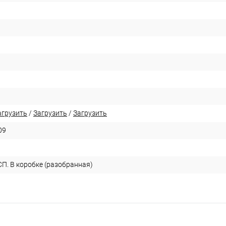
агрузить
/
Загрузить
/
Загрузить
09
П. В коробке (разобранная)