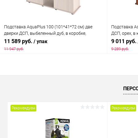
Подставка AquaPlus 100 (101*41*72 см) две
Подставка Aq
дверки ДСП, выбеленный дуб, в коробке,
ДСП, орех, в
подходит для модели аквариума LUX П200
аквариума L
11 589 руб.
9 011 руб.
/ упак
11 947 руб.
9 289 руб.
В корзину
Купить в 1 клик
Сравнение
Купить в 1
ПЕРС
В избранное
Под заказ
В избранн
Рекомендуем
Рекомендуем