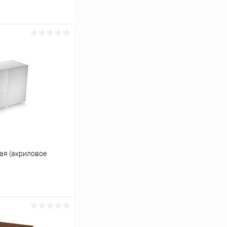
ая (акриловое
ину