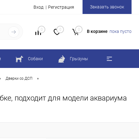
Заказать звонок
Вход
Регистрация
0
0
0
В корзине
пока пусто
и
Собаки
Грызуны
•
•
Дверки со ДСП
обке, подходит для модели аквариума