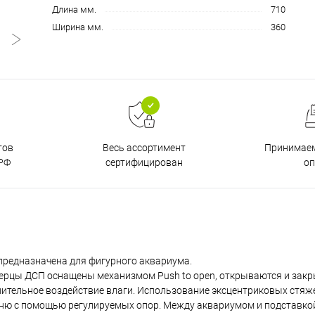
Длина мм.
710
Ширина мм.
360
тов
Принимаем
Весь ассортимент
РФ
о
сертифицирован
предназначена для фигурного аквариума.
 Дверцы ДСП оснащены механизмом Push to open, открываются и за
лительное воздействие влаги. Использование эксцентриковых стяж
овню с помощью регулируемых опор. Между аквариумом и подставк