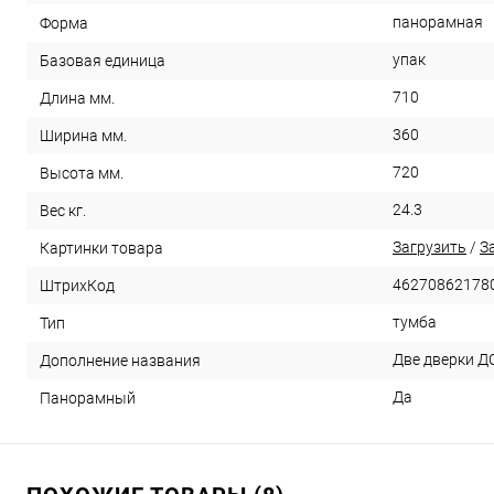
панорамная
Форма
упак
Базовая единица
710
Длина мм.
360
Ширина мм.
720
Высота мм.
24.3
Вес кг.
Загрузить
/
З
Картинки товара
46270862178
ШтрихКод
тумба
Тип
Две дверки ДС
Дополнение названия
Да
Панорамный