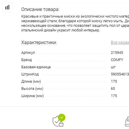
Описание товара:
Красивые и практичные миски из экологически чистого матер
нержавеющей стали, благодаря которой миску легко мыть. Д
нескользящее основание, что позволяет защитить пол от цар
итальянский дизайн украсит любой интерьер.
Характеристики:
Все хара
Артикул
215945
Бренд
COMFY
Базовая единица
шт
ШтрихКод
590554613
Длина (мм)
175
Высота (мм)
65
Ширина (мм)
175