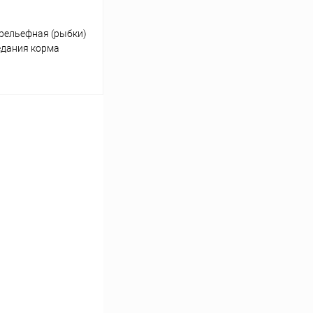
рельефная (рыбки)
едания корма
ину
Сравнение
В наличии