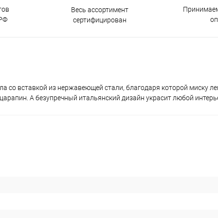
тов
Принимаем
Весь ассортимент
РФ
о
сертифицирован
ла со вставкой из нержавеющей стали, благодаря которой миску ле
 царапин. А безупречный итальянский дизайн украсит любой интерь