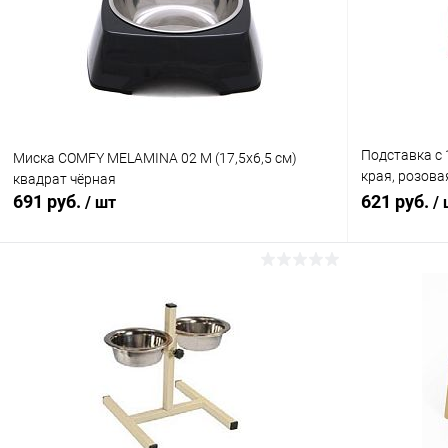
Подставка с 
Миска COMFY MELAMINA 02 М (17,5х6,5 см)
края, розовая
квадрат чёрная
напольная м
691 руб.
621 руб.
/ шт
/
В корзину
Купить в 1 клик
Сравнение
Купить в 1
В избранное
В наличии
В избранн