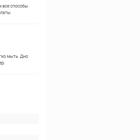
 все способы
Принимаем заказы на сайте
Проф
платы
круглосуточно
гко мыть. Дно
ер.