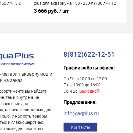
50 л/ч, 5.2
plus для аквариума 150 - 250 л (700 л/ч, 12
M
Вт)
В
3 666 руб.
1
/ шт
8(812)622-12-51
График работы офиса:
-магазин аквариумов и
Пн-Чт: с 10:00 до 17:00
к на заказ
Пт: с 10:00 до 16:00
ссортименте вы найдете
Сб и Вс:
Выходной
е, так и внутренние
Предложения:
освещение для
в, нагреватели, корма для
info@aqplus.ru
в рыб. У нас есть товары
тых и гладкошерстных
Контакты
 а также для пернатых