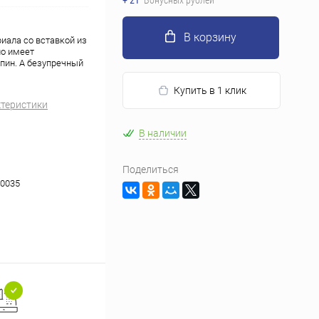
+ 21
Бонусных рублей
В корзину
иала со вставкой из
но имеет
апин. А безупречный
Купить в 1 клик
ктеристики
В наличии
Поделиться
0035