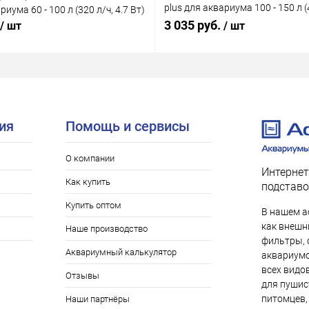
plus для аквариума 100 - 150 л (4
риума 60 - 100 л (320 л/ч, 4.7 Вт)
Вт)
3 035 руб.
/ шт
/ шт
ия
Помощь и сервисы
О компании
Интернет
Как купить
подставо
Купить оптом
В нашем а
как внешни
Наше производство
фильтры, 
Аквариумный калькулятор
аквариумо
всех видо
Отзывы
для пушис
питомцев,
Наши партнёры