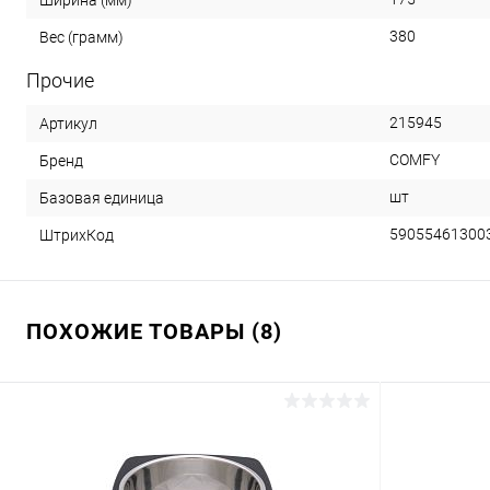
Ширина (мм)
380
Вес (грамм)
Прочие
215945
Артикул
COMFY
Бренд
шт
Базовая единица
59055461300
ШтрихКод
ПОХОЖИЕ ТОВАРЫ (8)