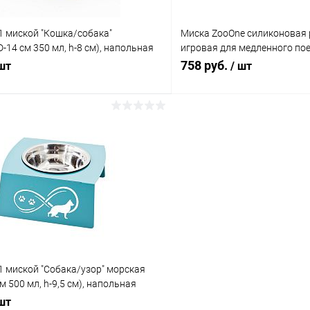
1 миской "Кошка/собака"
Миска ZooOne силиконовая 
D-14 см 350 мл, h-8 см), напольная
игровая для медленного по
ая, для животных
(САЛАТОВАЯ) 24 см
758 руб.
 шт
/ шт
В корзину
В корз
 клик
Сравнение
Купить в 1 клик
ое
В наличии
В избранное
1 миской "Собака/узор" морская
м 500 мл, h-9,5 см), напольная
ая, для животных
 шт