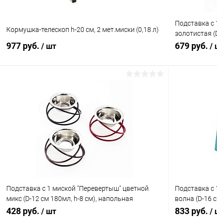
Подставка с 
Кормушка-телескоп h-20 см, 2 мет.миски (0,18 л)
золотистая (
металлическ
977 руб.
679 руб.
/ шт
/
В корзину
Купить в 1 клик
Сравнение
Купить в 1
В избранное
В наличии
В избранн
Подставка с 1 миской "Перевертыш" цветной
Подставка с 
микс (D-12 см 180мл, h-8 см), напольная
волна (D-16 с
металлическая, для животных
металлическ
428 руб.
833 руб.
/ шт
/