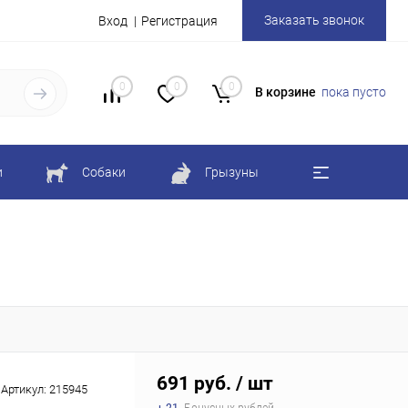
Заказать звонок
Вход
Регистрация
0
0
0
В корзине
пока пусто
и
Собаки
Грызуны
691 руб.
/ шт
Артикул:
215945