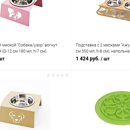
1 миской "Собака/узор" вогнут
Подставка с 2 мисками "Ажу
 (D-12 см 180 мл, h-7 см),
см 350 мл, h-8 см), напольн
еталлическая, для животных
для животных
1 424 руб.
 шт
/ шт
В корзину
В корз
 клик
Сравнение
Купить в 1 клик
ое
В наличии
В избранное