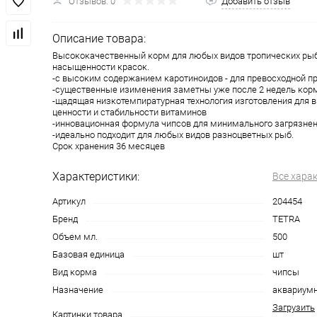
Отзывов: 0
Добавить отзыв
Описание товара:
Высококачественный корм для любых видов тропических рыб-
насыщенности красок.
-с высоким содержанием каротиноидов - для превосходной п
-существенные изименения заметны уже после 2 недель кор
-щадящая низкотемпиратурная технология изготовления для 
ценности и стабильности витаминов
-инновационная формула чипсов для минимального загрязне
-идеально подходит для любых видов разноцветных рыб.
Срок хранения 36 месяцев
Характеристики:
Все хара
Артикул
204454
Бренд
TETRA
Объем мл.
500
Базовая единица
шт
Вид корма
чипсы
Назначение
аквариум
Загрузить
Картинки товара