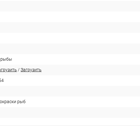
 рыбы
агрузить
/
Загрузить
54
 окраски рыб