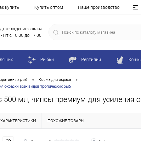
ак купить
Купить оптом
Наше производство
дтверждение заказа
 - Пт с 10:00 до 17:00
ля них
Рыбки
Рептилии
Кошк
•
•
коративных рыб
Корма для окраса
ния окраски всех видов тропических рыб
sps 500 мл, чипсы премиум для усиления 
ХАРАКТЕРИСТИКИ
ПОХОЖИЕ ТОВАРЫ