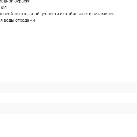
родной окраски.
ения
ысокой питательной ценности и стабильности витаминов
ия воды отходами