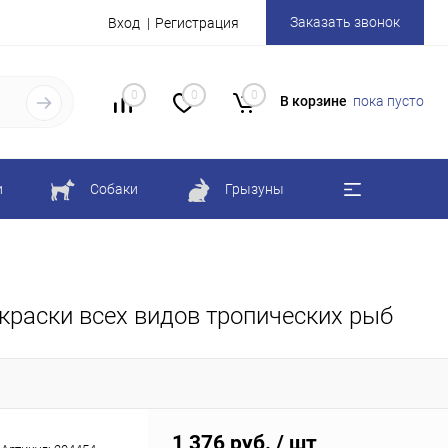
Заказать звонок
Вход
Регистрация
0
0
0
В корзине
пока пусто
и
Собаки
Грызуны
окраски всех видов тропических рыб
1 376 руб.
/ шт