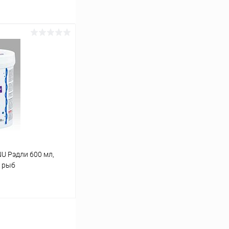
 Рэдли 600 мл,
а рыб
ину