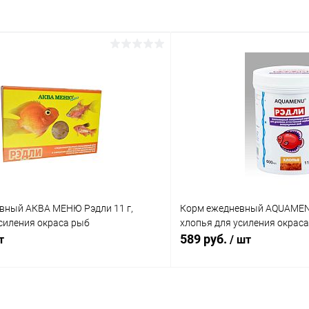
вный АКВА МЕНЮ Рэдли 11 г,
Корм ежедневный AQUAMENU
силения окраса рыб
хлопья для усиления окрас
589 руб.
т
/ шт
В корзину
В корз