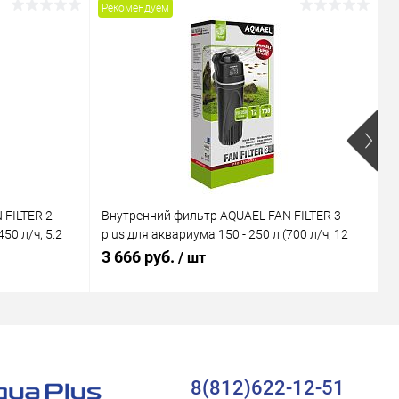
Рекомендуем
Р
 FILTER 2
Внутренний фильтр AQUAEL FAN FILTER 3
В
50 л/ч, 5.2
plus для аквариума 150 - 250 л (700 л/ч, 12
M
Вт)
В
3 666 руб.
1
/ шт
8(812)622-12-51