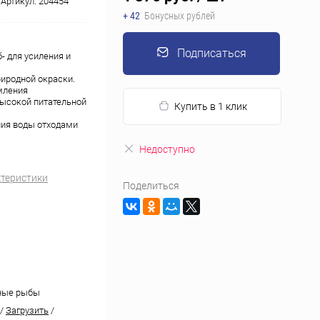
Артикул:
204454
+ 42
Бонусных рублей
Подписаться
 для усиления и
риродной окраски.
мления
высокой питательной
Купить в 1 клик
ния воды отходами
Недоступно
ктеристики
Поделиться
ные рыбы
/
Загрузить
/