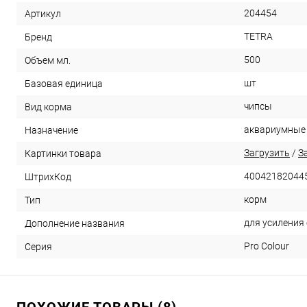
204454
Артикул
TETRA
Бренд
500
Объем мл.
шт
Базовая единица
чипсы
Вид корма
аквариумные
Назначение
Загрузить
/
З
Картинки товара
40042182044
ШтрихКод
корм
Тип
для усиления
Дополнение названия
Pro Colour
Серия
ПОХОЖИЕ ТОВАРЫ (8)