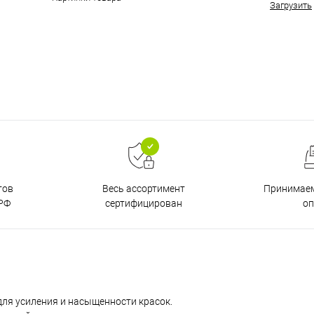
Загрузить
тов
Принимаем
Весь ассортимент
РФ
о
сертифицирован
ля усиления и насыщенности красок.