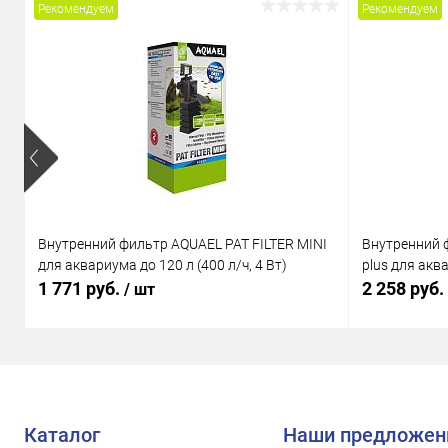
Рекомендуем
Рекомендуем
Внутренний фильтр AQUAEL PAT FILTER MINI
Внутренний 
для аквариума до 120 л (400 л/ч, 4 Вт)
plus для аква
1 771 руб.
2 258 руб.
/ шт
Каталог
Наши предложен