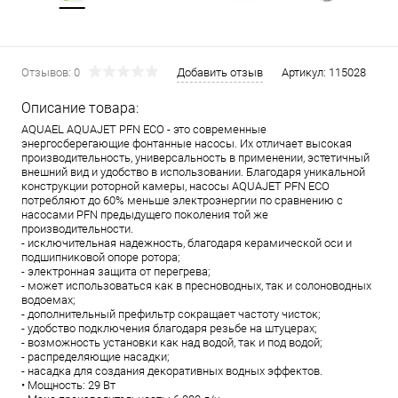
Отзывов: 0
Добавить отзыв
Артикул:
115028
Описание товара:
AQUAEL AQUAJET PFN ECO - это современные
энергосберегающие фонтанные насосы. Их отличает высокая
производительность, универсальность в применении, эстетичный
внешний вид и удобство в использовании. Благодаря уникальной
конструкции роторной камеры, насосы AQUAJET PFN ECO
потребляют до 60% меньше электроэнергии по сравнению с
насосами PFN предыдущего поколения той же
производительности.
- исключительная надежность, благодаря керамической оси и
подшипниковой опоре ротора;
- электронная защита от перегрева;
- может использоваться как в пресноводных, так и солоноводных
водоемах;
- дополнительный префильтр сокращает частоту чисток;
- удобство подключения благодаря резьбе на штуцерах;
- возможность установки как над водой, так и под водой;
- распределяющие насадки;
- насадка для создания декоративных водных эффектов.
• Мощность: 29 Вт