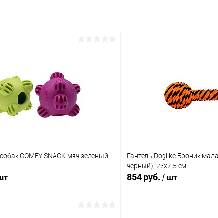
 собак COMFY SNACK мяч зеленый
Гантель Doglike Броник мал
черный), 23х7,5 см
854 руб.
 шт
/ шт
В корзину
В корз