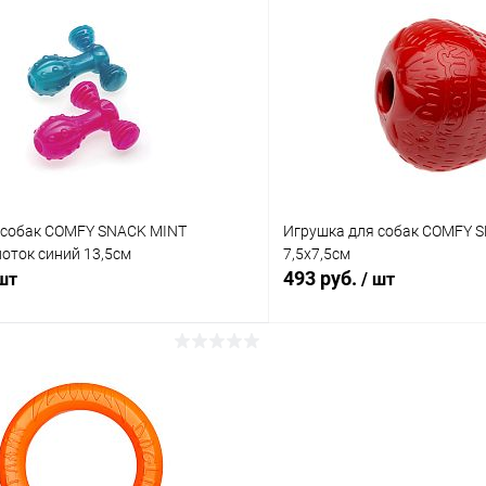
 клик
Сравнение
Купить в 1 клик
ое
В наличии
В избранное
 собак COMFY SNACK MINT
Игрушка для собак COMFY 
ток синий 13,5см
7,5х7,5см
493 руб.
 шт
/ шт
В корзину
В корз
 клик
Сравнение
Купить в 1 клик
ое
В наличии
В избранное