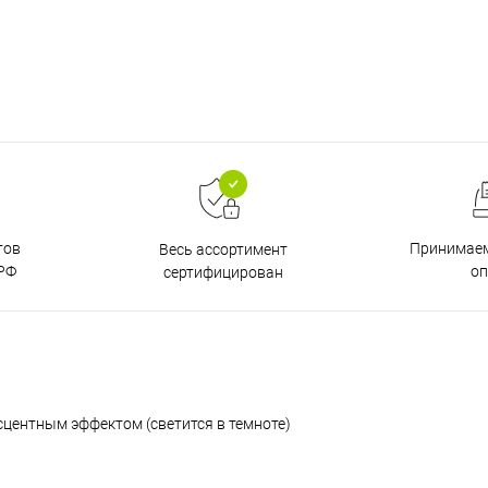
тов
Принимаем
Весь ассортимент
РФ
о
сертифицирован
сцентным эффектом (светится в темноте)