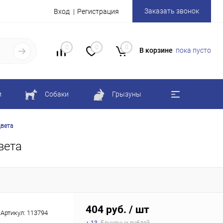
Заказать звонок
Вход
Регистрация
0
0
0
В корзине
пока пусто
и
Собаки
Грызуны
цвета
вета
404 руб.
/ шт
Артикул:
113794