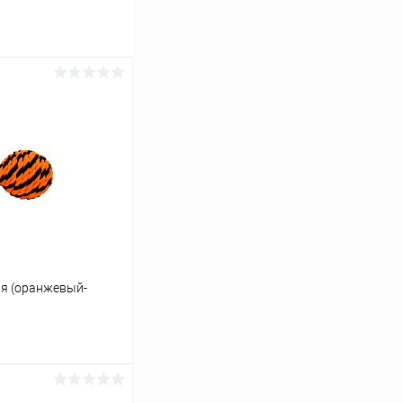
ая (оранжевый-
ину