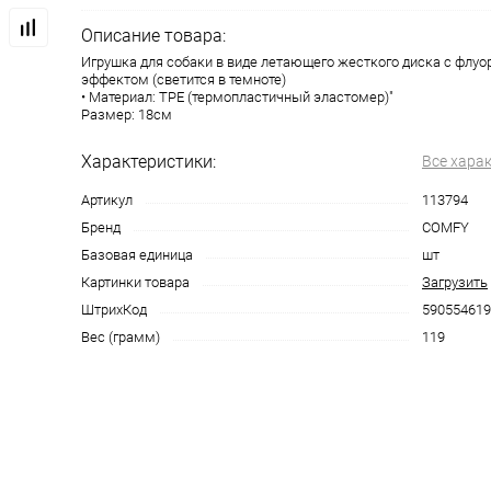
Описание товара:
Игрушка для собаки в виде летающего жесткого диска с флу
эффектом (светится в темноте)
• Материал: TPE (термопластичный эластомер)"
Размер: 18см
Характеристики:
Все хара
Артикул
113794
Бренд
COMFY
Базовая единица
шт
Картинки товара
Загрузить
ШтрихКод
590554619
Вес (грамм)
119