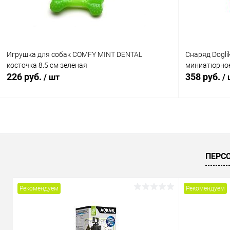
Игрушка для собак COMFY MINT DENTAL
Снаряд Dogli
косточка 8.5 см зеленая
миниатюрное
226 руб.
358 руб.
/ шт
/
В корзину
Купить в 1 клик
Сравнение
Купить в 1
ПЕРС
В избранное
В наличии
В избранн
Рекомендуем
Рекомендуем