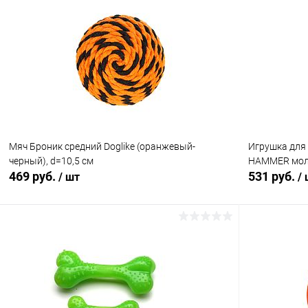
Купить в 1 клик
Сравнение
Купить в 1
В избранное
В наличии
В избранн
Мяч Броник средний Doglike (оранжевый-
Игрушка для
черный), d=10,5 см
HAMMER моло
469 руб.
531 руб.
/ шт
/
В корзину
Купить в 1 клик
Сравнение
Купить в 1
В избранное
В наличии
В избранн