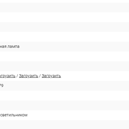
ная лампа
агрузить
/
Загрузить
/
Загрузить
79
 светильником