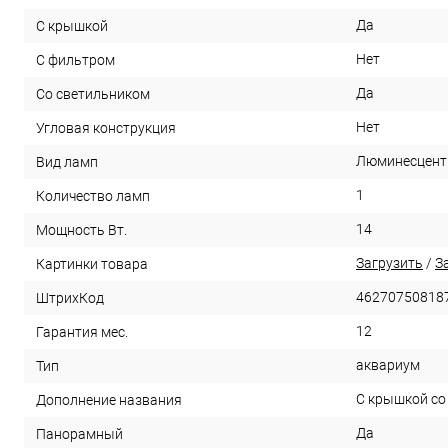
Да
С крышкой
Нет
С фильтром
Да
Со светильником
Нет
Угловая конструкция
Люминесцент
Вид ламп
1
Количество ламп
14
Мощность Вт.
Загрузить
/
З
Картинки товара
46270750818
ШтрихКод
12
Гарантия мес.
аквариум
Тип
С крышкой со
Дополнение названия
Да
Панорамный