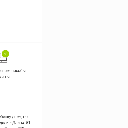
 все способы
Принимаем заказы на сайте
Проф
платы
круглосуточно
бенку днем, но
ели. - Длина: 51