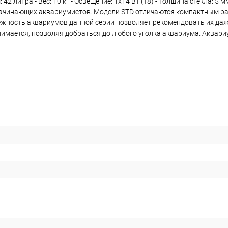
2 литра - Вес: 10 кг - Освещение: 1х14 Вт (Т8) - Толщина стекла: 5 м
 начинающих аквариумистов. Модели STD отличаются компактным р
ежность аквариумов данной серии позволяет рекомендовать их даж
нимается, позволяя добраться до любого уголка аквариума. Аквар