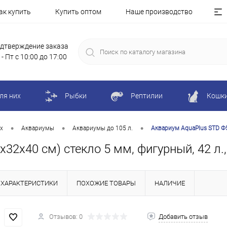
ак купить
Купить оптом
Наше производство
дтверждение заказа
 - Пт с 10:00 до 17:00
ля них
Рыбки
Рептилии
Кошк
•
•
•
х
Аквариумы
Аквариумы до 105 л.
Аквариум AquaPlus STD Ф50
32х40 см) стекло 5 мм, фигурный, 42 л.,
ХАРАКТЕРИСТИКИ
ПОХОЖИЕ ТОВАРЫ
НАЛИЧИЕ
Отзывов: 0
Добавить отзыв