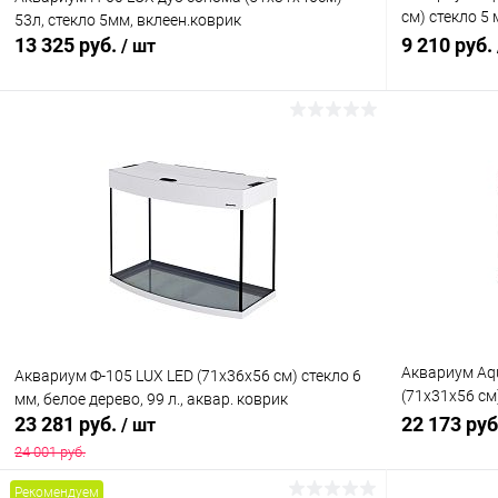
см) стекло 5 
53л, стекло 5мм, вклеен.коврик
светильнико
13 325 руб.
9 210 руб.
/ шт
В корзину
Купить в 1 клик
Сравнение
Купить в 1
В избранное
В наличии
В избранн
Аквариум Aqu
Аквариум Ф-105 LUX LED (71х36х56 см) стекло 6
(71х31х56 см
мм, белое дерево, 99 л., аквар. коврик
л., аквар. ко
23 281 руб.
22 173 ру
/ шт
24 001 руб.
Рекомендуем