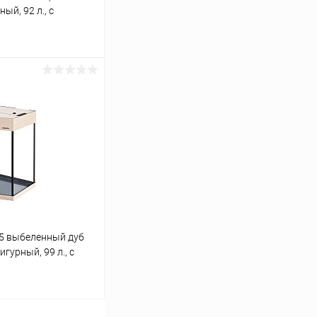
ый, 92 л., с
 коврик
ину
Сравнение
Под заказ
5 выбеленный дуб
игурный, 99 л., с
 коврик