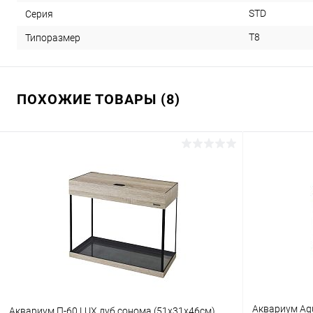
STD
Серия
T8
Типоразмер
ПОХОЖИЕ ТОВАРЫ (8)
Аквариум Aq
Аквариум П-60 LUX дуб сонома (51х31х46см)