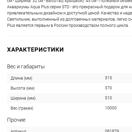
см - Ширина: 32 см - Высота(с крышкой): 45 см - Полезный объем: 4
Аквариумы Aqua Plus серии STD - это прекрасный подарок для
привлекательным дизайном и доступной ценой. Качество и над
Светильник, выполненный из долговечных материалов, легко с
Plus является первым в России производством полного цикла.
ХАРАКТЕРИСТИКИ
Вес и габариты
315
Длина (мм)
370
Высота (мм)
510
Ширина (мм)
10000
Вес (грамм)
Прочие
081879
Артикул