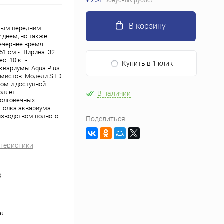
+ 254
Бонусных рублей
В корзину
рным передним
 днем, но также
ечернее время.
51 см - Ширина: 32
с: 10 кг -
Купить в 1 клик
 Аквариумы Aqua Plus
умистов. Модели STD
ом и доступной
оляет
В наличии
долговечных
уголка аквариума.
изводством полного
Поделиться
ктеристики
S
ая