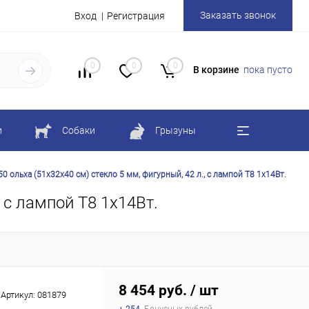
Заказать звонок
Вход
Регистрация
0
0
0
В корзине
пока пусто
и
Собаки
Грызуны
 ольха (51х32х40 см) стекло 5 мм, фигурный, 42 л., с лампой Т8 1х14Вт.
 с лампой Т8 1х14Вт.
8 454 руб.
/ шт
Артикул:
081879