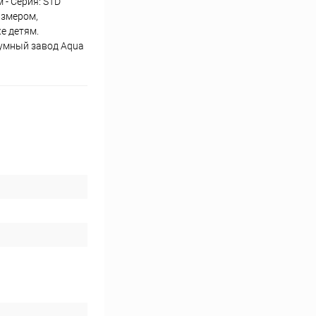
м - Серия: STD
азмером,
е детям.
иумный завод Aqua