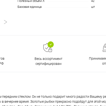
Полезный объем л.
42
Базовая единица
шт
тов
Принимаем
Весь ассортимент
РФ
о
сертифицирован
передним стеклом. Он не только подарит много радости Вашему ре
в вечернее время. Золотые рыбки прекрасно подойдут для этой мод