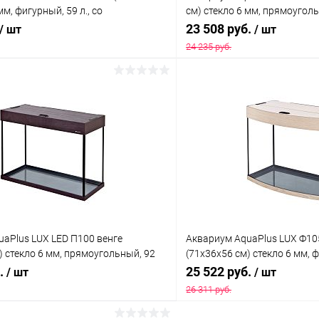
мм, фигурный, 59 л., со
см) стекло 6 мм, прямоугольн
м 1х15Вт.
лампами Т8 2х18 Вт, аквар.
23 508 руб.
/ шт
/ шт
24 235 руб.
В корзину
В корз
 клик
Сравнение
Купить в 1 клик
ое
В наличии
В избранное
aPlus LUX LED П100 венге
Аквариум AquaPlus LUX Ф10
) стекло 6 мм, прямоугольный, 92
(71х36х56 см) стекло 6 мм, ф
врик
лампами Т8 2х18 Вт, аквар.
б.
25 522 руб.
/ шт
/ шт
26 311 руб.